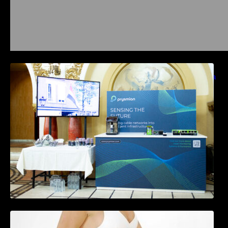
Prysmian aduce la COMM26 tehnologii de
sensing si Digital Energy pentru monitorizarea
in timp real a infrastrucrutilor critice
Tratamentul Wegovy® generează o scădere
în greutate de până la 22,6% la femei în