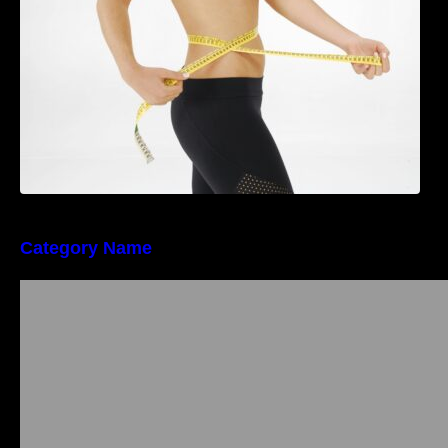
Category Name
Importanța conformității tehnice și a protecției
muncii în dezvoltarea unei afaceri moderne