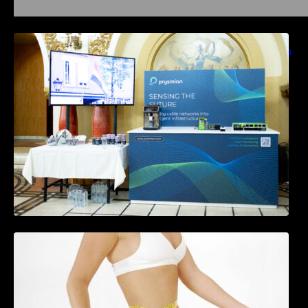
Prysmian aduce la COMM26 tehnologii de
sensing si Digital Energy pentru monitorizarea
in timp real a infrastrucrutilor critice
Tratamentul Wegovy® generează o scădere
în greutate de până la 22,6% la femei în
perioada menopauzei și reduce la jumătate
riscul de migrene