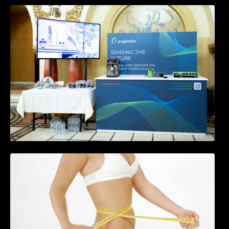
Prysmian aduce la COMM26 tehnologii de
sensing si Digital Energy pentru monitorizarea
in timp real a infrastrucrutilor critice
Tratamentul Wegovy® generează o scădere
în greutate de până la 22,6% la femei în
perioada menopauzei și reduce la jumătate
riscul de migrene