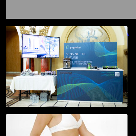
Prysmian aduce la COMM26 tehnologii de
sensing si Digital Energy pentru monitorizarea
in timp real a infrastrucrutilor critice
Tratamentul Wegovy® generează o scădere
în greutate de până la 22,6% la femei în
perioada menopauzei și reduce la jumătate
riscul de migrene