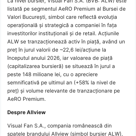
La nivel bursier, Visual Fan S.A. (BVB: ALW) este
listată pe segmentul AeRO Premium al Bursei de
Valori București, simbol care reflectă evoluția
operațională și strategică a companiei în fața
investitorilor instituționali și de retail. Acțiunile
ALW se tranzacționează activ în piață, având un
preț în jurul valorii de ~22,6 lei/acțiune la
începutul anului 2026, iar valoarea de piață
(capitalizarea bursieră) se situează în jurul a
peste 148 milioane lei, cu o apreciere
semnificativă pe ultimul an (+58% la nivel de
preț) și volume relevante de tranzacționare pe
AeRO Premium.
Despre Allview
Visual Fan S.A., compania românească din
spatele brandului Allview (simbol bursier ALW),