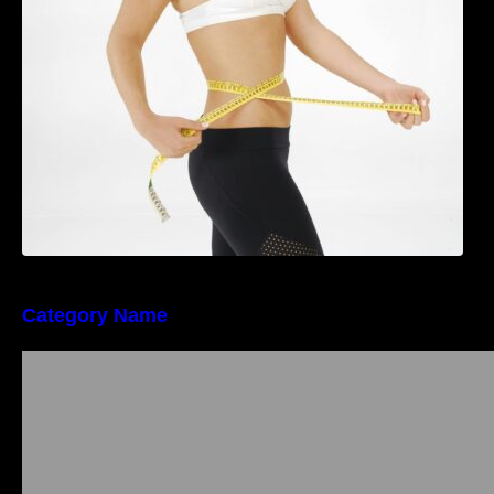
perioada menopauzei și reduce la jumătate
riscul de migrene
Category Name
Importanța conformității tehnice și a protecției
muncii în dezvoltarea unei afaceri moderne