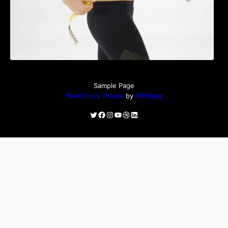
Sample Page
WordPress Theme
by
WPEnjoy
Twitter
Facebook
Instagram
YouTube
Dribbble
LinkedIn