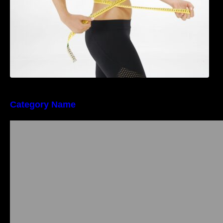
Category Name
Importanța conformității tehnice și a protecției
muncii în dezvoltarea unei afaceri moderne