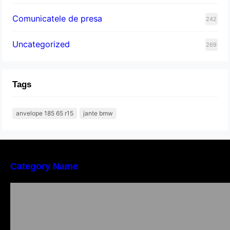
Comunicatele de presa
242
Uncategorized
269
Tags
anvelope 185 65 r15
jante bmw
Category Name
Importanța conformității tehnice și a protecției
muncii în dezvoltarea unei afaceri moderne