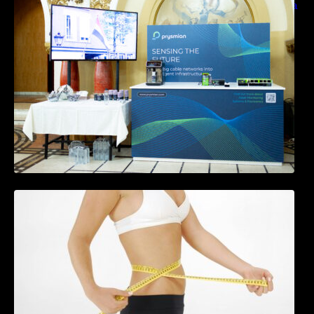
sensing si Digital Energy pentru monitorizarea
in timp real a infrastrucrutilor critice
Tratamentul Wegovy® generează o scădere
în greutate de până la 22,6% la femei în
perioada menopauzei și reduce la jumătate
riscul de migrene