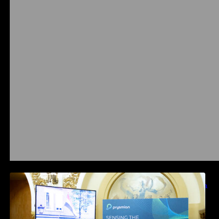
Prysmian aduce la COMM26 tehnologii de
sensing si Digital Energy pentru monitorizarea
in timp real a infrastrucrutilor critice