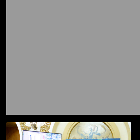
Prysmian aduce la COMM26 tehnologii de
sensing si Digital Energy pentru monitorizarea
in timp real a infrastrucrutilor critice