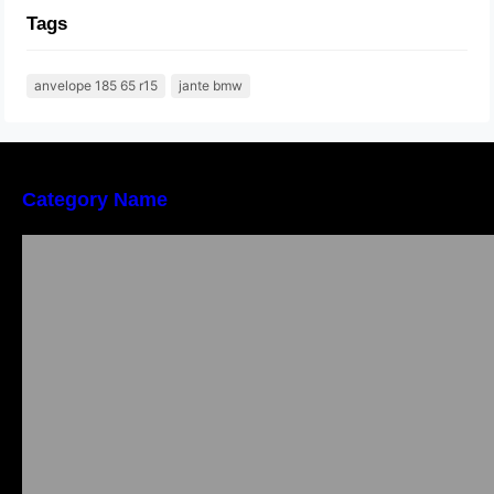
Tags
anvelope 185 65 r15
jante bmw
Category Name
Importanța conformității tehnice și a protecției
muncii în dezvoltarea unei afaceri moderne