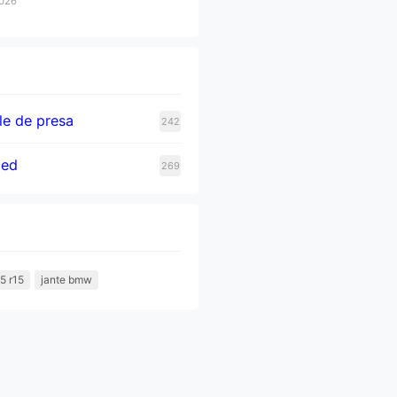
2026
e de presa
242
zed
269
5 r15
jante bmw