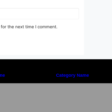
for the next time I comment.
me
Category Name
mportanța conformității tehnice și a
Importanța conformi
rotecției muncii în dezvoltarea
protecției muncii 
nei afaceri moderne
unei afaceri mode