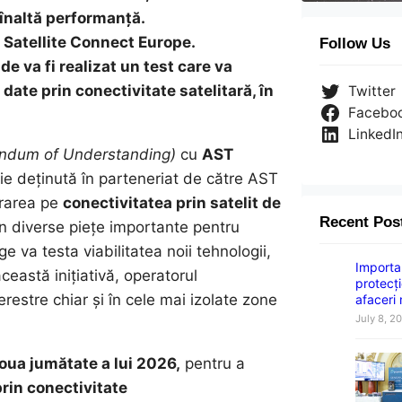
 înaltă performanță.
 Satellite Connect Europe.
Follow Us
e va fi realizat un test care va
date prin conectivitate satelitară, în
Twitter
Facebo
LinkedI
ndum of Understanding)
cu
AST
e deținută în parteneriat de către AST
orarea pe
conectivitatea prin satelit de
Recent Pos
n diverse piețe importante pentru
 va testa viabilitatea noii tehnologii,
Importan
ceastă inițiativă, operatorul
protecți
restre chiar și în cele mai izolate zone
afaceri
July 8, 2
doua jumătate a lui 2026,
pentru a
rin conectivitate