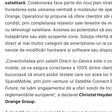
satelitară.
Colaborarea face parte din noul plan stra
încrederea este valoarea centrală a modelului de opera
Orange. Operatorul își propune să ofere clienților săi 
condiții, prin completarea rețelelor sale terestre de
cu tehnologii satelitare. Acestea au potențialul să asi
îndepărtate sau slab acoperite zone. Soluția oferit
direct al mai multor categorii de smartphone-uri la cone
nevoie de modificări hardware și software sau dispoz
„Conectivitatea prin satelit
Direct-to-Device
este o co
mobile, ce va asigura conectarea a 100% dintre clienți
bucuroasă să anunț astăzi testele care vor avea loc 
SpaceMobile, prin
joint-venture
-ul Satellite Connect 
Future,
ne luăm angajamentul de a oferi soluții de în
reglementările europene”, a declarat
Christel Heyd
Orange Group.