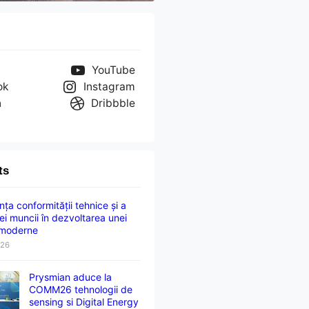
YouTube
ok
Instagram
n
Dribbble
ts
ța conformității tehnice și a
ei muncii în dezvoltarea unei
 moderne
026
Prysmian aduce la
COMM26 tehnologii de
sensing si Digital Energy