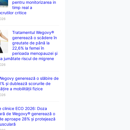
pentru monitorizarea in
timp real a
crutilor critice
2026
Tratamentul Wegovy®
generează o scădere în
greutate de până la
22,6% la femei în
perioada menopauzei și
la jumătate riscul de migrene
2026
 Wegovy generează o slăbire de
1% și dublează scorurile de
țire a mobilității fizice
2026
e clinice ECO 2026: Doza
ară de Wegovy® generează o
 de aproape 28% și protejează
usculară