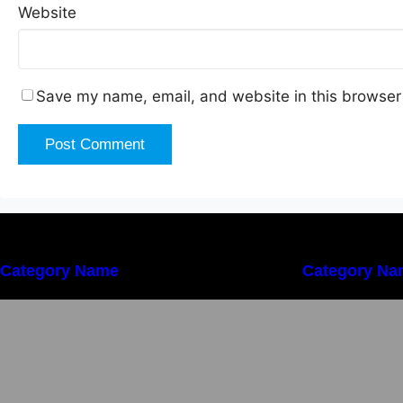
Website
Save my name, email, and website in this browser 
Category Name
Category Na
Importanța conformității tehnice și a
I
protecției muncii în dezvoltarea
p
unei afaceri moderne
u