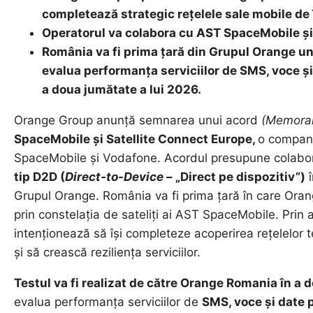
completează strategic rețelele sale mobile de
Operatorul va colabora cu AST SpaceMobile și
România va fi prima țară din Grupul Orange und
evalua performanța serviciilor de SMS, voce și 
a doua jumătate a lui 2026.
Orange Group anunță semnarea unui acord
(Memora
SpaceMobile și Satellite Connect Europe,
o compani
SpaceMobile și Vodafone. Acordul presupune colab
tip D2D (
Direct-to-Device
– „Direct pe dispozitiv”)
î
Grupul Orange. România va fi prima țară în care Orange
prin constelația de sateliți ai AST SpaceMobile. Prin a
intenționează să își completeze acoperirea rețelelor te
și să crească reziliența serviciilor.
Testul va fi realizat de către Orange Romania în a 
evalua performanța serviciilor de
SMS, voce și date p