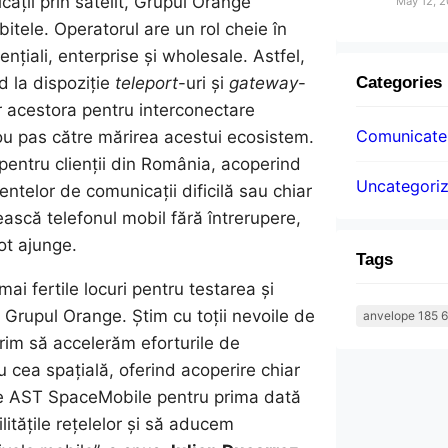
ații prin satelit, Grupul Orange
May 12, 
itele. Operatorul are un rol cheie în
dențiali, enterprise și wholesale. Astfel,
Categories
d la dispoziție
teleport
-uri și
gateway
-
or acestora pentru interconectare
Comunicatel
ou pas către mărirea acestui ecosistem.
pentru clienții din România, acoperind
Uncategori
ntelor de comunicații dificilă sau chiar
sească telefonul mobil fără întrerupere,
ot ajunge.
Tags
ai fertile locuri pentru testarea și
 Grupul Orange. Știm cu toții nevoile de
anvelope 185 6
orim să accelerăm eforturile de
cu cea spațială, oferind acoperire chiar
e de AST SpaceMobile pentru prima dată
tățile rețelelor și să aducem