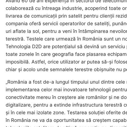
Având 60 de ani experiență în sectorul de telecomunic
colaborează cu întreaga industrie, acoperind toate orb
livrarea de comunicații prin satelit pentru clienții rezi
compania oferă servicii operatorilor de sateliți, punân
uri aflate la sol, pentru a veni în întâmpinarea nevoil
terestră. Testele care urmează în România sunt un n
Tehnologia D2D are potențialul să devină un serviciu 
toate zonele în care geografia face plasarea echipame
imposibilă. Astfel, orice utilizator ar putea să-și folo
chiar și acolo unde semnalele terestre obișnuite nu p
„România a fost de-a lungul timpului unul dintre cele m
implementarea celor mai inovatoare tehnologii pentru
conectivitate mereu în creștere ale românilor și ne d
digitalizare, pentru a extinde infrastructura terestră 
și în cele mai izolate zone. Testarea soluției oferit
în România ne va da oportunitatea să creștem capabili