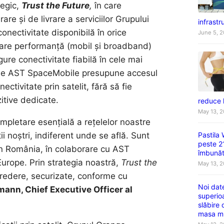
tegic,
Trust the Future
,
în care
re și de livrare a serviciilor Grupului
infrastru
conectivitate disponibilă în orice
June 5, 
 mare performanță (mobil și broadband)
gure conectivitate fiabilă în cele mai
ă de AST SpaceMobile presupune accesul
ctivitate prin satelit, fără să fie
itive dedicate.
reduce 
May 13, 
mpletare esențială a rețelelor noastre
Pastila
i noștri, indiferent unde se află. Sunt
peste 2
în România, în colaborare cu AST
îmbunătă
Europe. Prin strategia noastră,
Trust the
May 13, 
credere, securizate, conforme cu
Noi dat
emann,
Chief Executive Officer
al
superio
slăbire
masa m