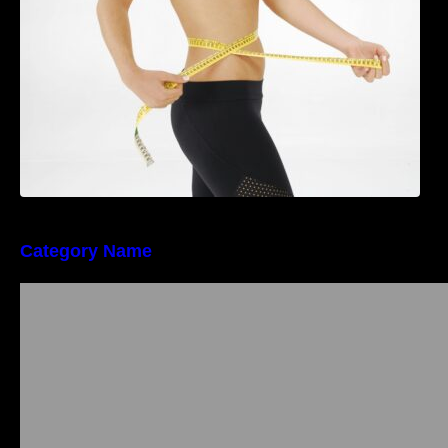
Category Name
Importanța conformității tehnice și a protecției
muncii în dezvoltarea unei afaceri moderne