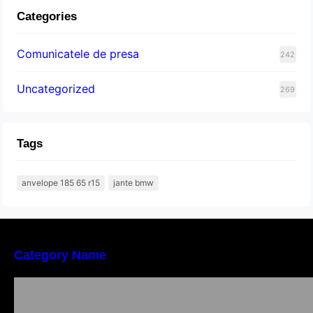
Categories
Comunicatele de presa
242
Uncategorized
269
Tags
anvelope 185 65 r15
jante bmw
Category Name
Importanța conformității tehnice și a protecției
muncii în dezvoltarea unei afaceri moderne