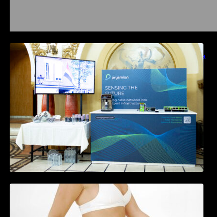
Prysmian aduce la COMM26 tehnologii de
sensing si Digital Energy pentru monitorizarea
in timp real a infrastrucrutilor critice
Tratamentul Wegovy® generează o scădere
în greutate de până la 22,6% la femei în
perioada menopauzei și reduce la jumătate
riscul de migrene