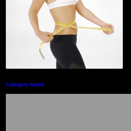
perioada menopauzei și reduce la jumătate
riscul de migrene
Category Name
Importanța conformității tehnice și a protecției
muncii în dezvoltarea unei afaceri moderne