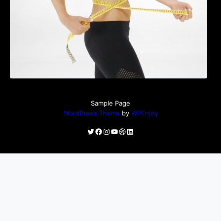
Sample Page
WordPress Theme
by
WPEnjoy
Twitter
Facebook
Instagram
YouTube
Dribbble
LinkedIn