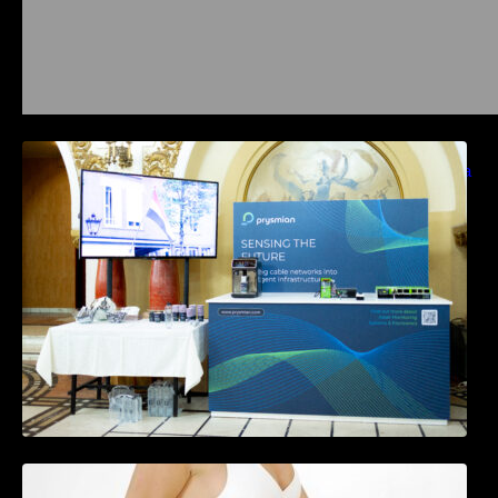
Prysmian aduce la COMM26 tehnologii de
sensing si Digital Energy pentru monitorizarea
in timp real a infrastrucrutilor critice
Tratamentul Wegovy® generează o scădere
în greutate de până la 22,6% la femei în