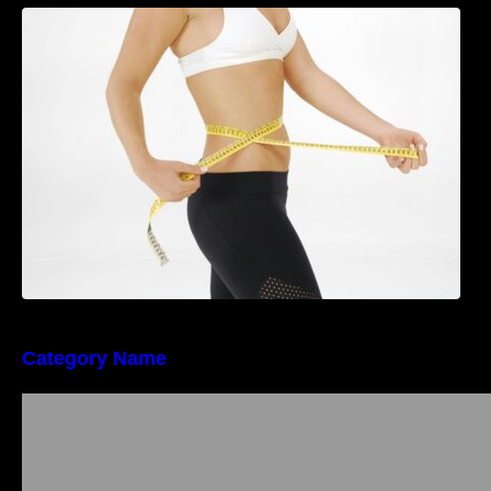
Tratamentul Wegovy® generează o scădere
în greutate de până la 22,6% la femei în
perioada menopauzei și reduce la jumătate
riscul de migrene
Category Name
Importanța conformității tehnice și a protecției
muncii în dezvoltarea unei afaceri moderne