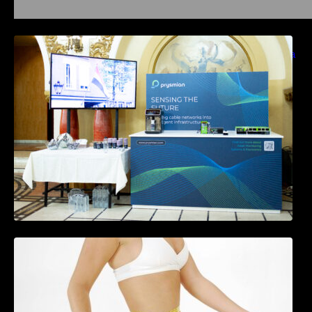
Prysmian aduce la COMM26 tehnologii de
sensing si Digital Energy pentru monitorizarea
in timp real a infrastrucrutilor critice
Tratamentul Wegovy® generează o scădere
în greutate de până la 22,6% la femei în
perioada menopauzei și reduce la jumătate
riscul de migrene