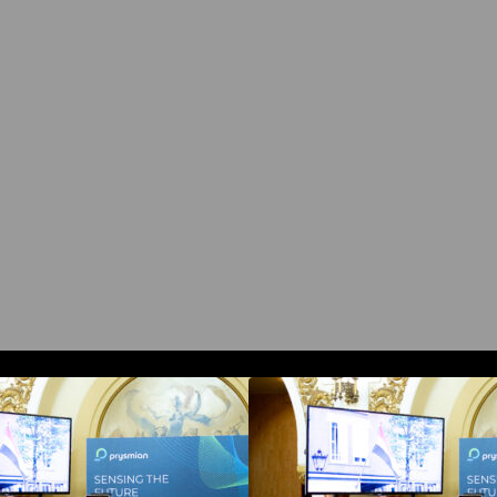
Prysmian aduce la COMM26
Prysmian aduce
ehnologii de sensing si Digital
tehnologii de sensi
nergy pentru monitorizarea in
Energy pentru mon
imp real a infrastrucrutilor critice
timp real a infrastr