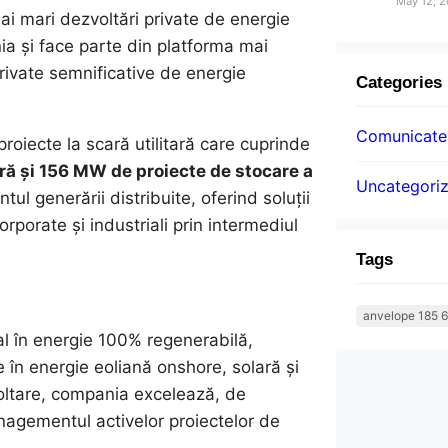
May 12, 
ai mari dezvoltări private de energie
ia și face parte din platforma mai
 private semnificative de energie
Categories
Comunicatel
roiecte la scară utilitară care cuprinde
ă și 156 MW de proiecte de stocare a
Uncategori
ul generării distribuite, oferind soluții
orporate și industriali prin intermediul
Tags
anvelope 185 6
al în energie 100% regenerabilă,
 în energie eoliană onshore, solară și
oltare, compania excelează, de
nagementul activelor proiectelor de