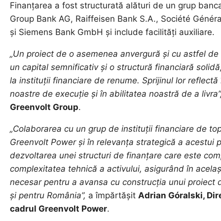
Finanțarea a fost structurată alături de un grup banc
Group Bank AG, Raiffeisen Bank S.A., Société Génér
și Siemens Bank GmbH și include facilități auxiliare.
„Un proiect de o asemenea anvergură și cu astfel de c
un capital semnificativ și o structură financiară solid
la instituții financiare de renume. Sprijinul lor reflect
noastre de execuție și în abilitatea noastră de a livra”
Greenvolt Group
.
„Colaborarea cu un grup de instituții financiare de t
Greenvolt Power și în relevanța strategică a acestui 
dezvoltarea unei structuri de finanțare care este com
complexitatea tehnică a activului, asigurând în același
necesar pentru a avansa cu construcția unui proiect d
și pentru România”,
a împărtășit
Adrian Góralski, Dir
cadrul Greenvolt Power
.