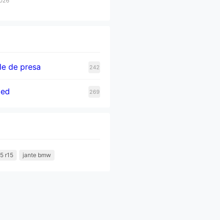
2026
e de presa
242
zed
269
5 r15
jante bmw