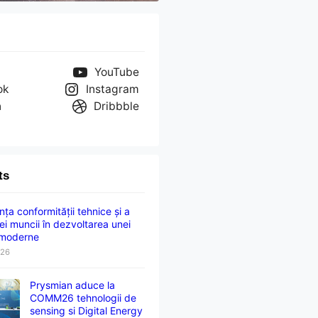
YouTube
ok
Instagram
n
Dribbble
ts
ța conformității tehnice și a
ei muncii în dezvoltarea unei
 moderne
026
Prysmian aduce la
COMM26 tehnologii de
sensing si Digital Energy