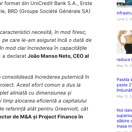
ar format din UniCredit Bank S.A., Erste
ale, BRD (Groupe Société Générale SA)
infrastru
June 5, 
aracteristici necesită, în mod firesc,
ă, pe care le-am asigurat încă o dată de
ă în mod clar încrederea în capacitățile
,
a declarat
João Manso Neto, CEO al
reduce 
May 13, 
op consolidează încrederea puternică în
Pastila
proiect. Acest efort comun a dus la
peste 2
îmbunătă
plet aliniată cu dimensiunea și
May 13, 
 timp alocarea eficientă a capitalului
e referință atât pentru Greenvolt, cât
Noi dat
superio
ector de M&A și Project Finance în
slăbire
masa m