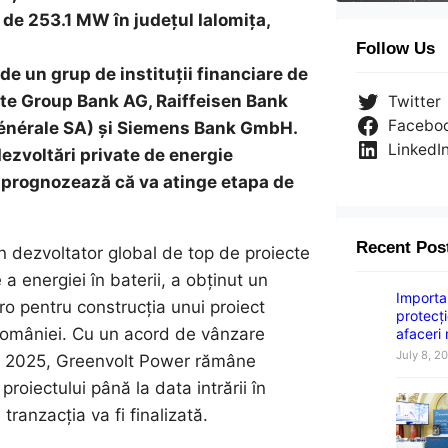
 de 253.1 MW în județul Ialomița,
Follow Us
 de un grup de instituții financiare de
rste Group Bank AG, Raiffeisen Bank
Twitter
Facebo
Générale SA) și Siemens Bank GmbH.
LinkedI
dezvoltări private de energie
e prognozează că va atinge etapa de
Recent Pos
n dezvoltator global de top de proiecte
 a energiei în baterii, a obținut un
Importan
o pentru construcția unui proiect
protecți
 României. Cu un acord de vânzare
afaceri
July 8, 2
ui 2025, Greenvolt Power rămâne
roiectului până la data intrării în
ranzacția va fi finalizată.