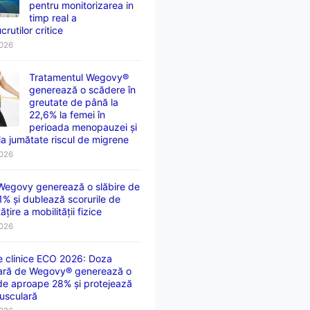
pentru monitorizarea in
timp real a
crutilor critice
2026
Tratamentul Wegovy®
generează o scădere în
greutate de până la
22,6% la femei în
perioada menopauzei și
la jumătate riscul de migrene
2026
 Wegovy generează o slăbire de
1% și dublează scorurile de
țire a mobilității fizice
2026
e clinice ECO 2026: Doza
ară de Wegovy® generează o
 de aproape 28% și protejează
usculară