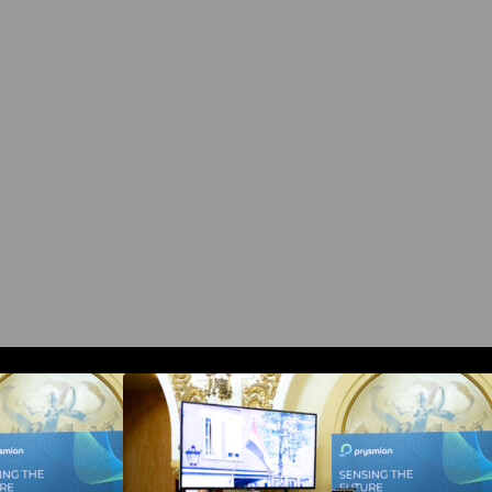
 la COMM26
Prysmian aduce la COMM26
ng si Digital
tehnologii de sensing si Digital
itorizarea in
Energy pentru monitorizarea in
ucrutilor critice
timp real a infrastrucrutilor critice