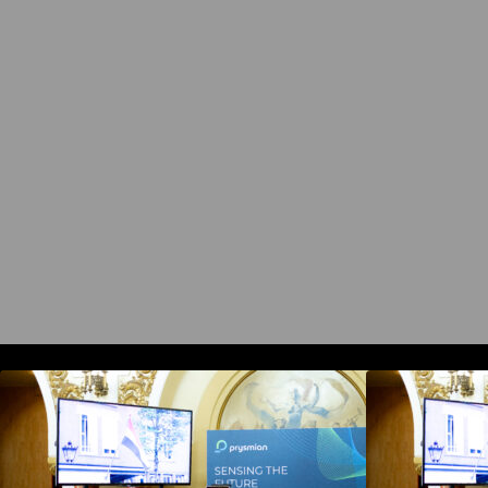
Prysmian aduce la COMM26
tehnologii de sensing si Digital
t
Energy pentru monitorizarea in
E
timp real a infrastrucrutilor critice
t