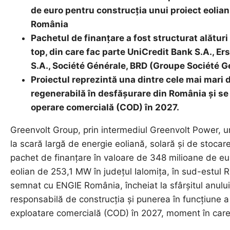
de euro pentru construcția unui proiect eolian
România
Pachetul de finanțare a fost structurat alături
top, din care fac parte UniCredit Bank S.A., E
S.A., Société Générale, BRD (Groupe Société 
Proiectul reprezintă una dintre cele mai mari 
regenerabilă în desfășurare din România și s
operare comercială (COD) în 2027.
Greenvolt Group, prin intermediul Greenvolt Power, u
la scară largă de energie eoliană, solară și de stocare
pachet de finanțare în valoare de 348 milioane de eur
eolian de 253,1 MW în județul Ialomița, în sud-estul
semnat cu ENGIE România, încheiat la sfârșitul anul
responsabilă de construcția și punerea în funcțiune a p
exploatare comercială (COD) în 2027, moment în care t