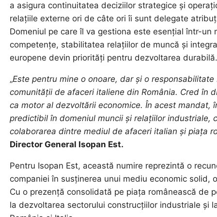
a asigura continuitatea deciziilor strategice și operaț
relațiile externe ori de câte ori îi sunt delegate atribu
Domeniul pe care îl va gestiona este esențial într-un m
competențe, stabilitatea relațiilor de muncă și inte
europene devin priorități pentru dezvoltarea durabilă
„
Este pentru mine o onoare, dar
și
o responsabilitate
comunității de afaceri italiene din România. Cred în di
ca motor al dezvoltării economice. În acest mandat, î
predictibil în domeniul muncii și relațiilor industriale, 
colaborarea dintre mediul de afaceri italian și piața
Director General Isopan Est.
Pentru Isopan Est, această numire reprezintă o recuno
companiei în susținerea unui mediu economic solid, or
Cu o prezență consolidată pe piața românească de pes
la dezvoltarea sectorului construcțiilor industriale și l