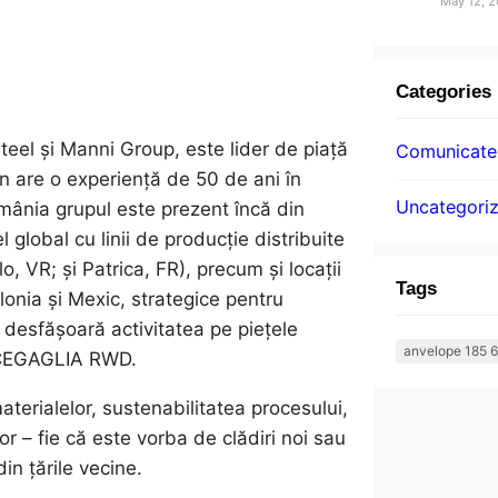
May 12, 
Categories
teel și Manni Group, este lider de piață
Comunicatel
n are o experiență de 50 de ani în
Uncategori
omânia grupul este prezent încă din
 global cu linii de producție distribuite
o, VR; și Patrica, FR), precum și locații
Tags
lonia și Mexic, strategice pentru
 desfășoară activitatea pe piețele
anvelope 185 6
ARCEGAGLIA RWD.
aterialelor, sustenabilitatea procesului,
ilor – fie că este vorba de clădiri noi sau
din țările vecine.