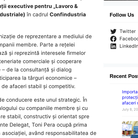
ții executive pentru „Lavoro &
ndustriale)
în cadrul
Confindustria
Follow Us
Twitter
izație de reprezentare a mediului de
Facebo
mpanii membre. Parte a rețelei
LinkedI
ză și reprezintă interesele firmelor
parteneriate comerciale și cooperare
e – de la consultanță și dialog
Recent Pos
ticiparea la târguri economice –
 de afaceri stabil și competitiv.
Importan
protecți
 de conducere este unul strategic. În
afaceri
ialogului cu companiile membre și cu
July 8, 2
e stabil, constructiv și orientat spre
dinte Delegat, Toni Pera ocupă prima
a asociației, având responsabilitatea de