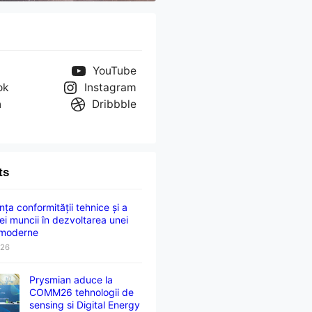
YouTube
ok
Instagram
n
Dribbble
ts
ța conformității tehnice și a
ei muncii în dezvoltarea unei
 moderne
026
Prysmian aduce la
COMM26 tehnologii de
sensing si Digital Energy