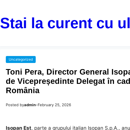
Stai la curent cu u
Uncategorized
Toni Pera, Director General Isop
de Vicepreședinte Delegat în cad
România
Posted by
admin
–
February 25, 2026
Isopan Est
, parte a grupului italian Isopan S.p.A., a