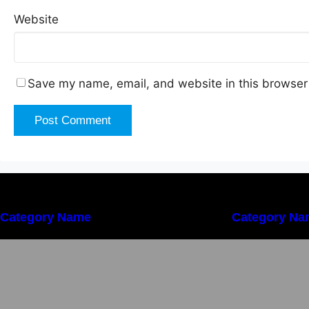
Website
Save my name, email, and website in this browser 
Category Name
Category Na
Importanța conformității tehnice și a
I
protecției muncii în dezvoltarea
p
unei afaceri moderne
u