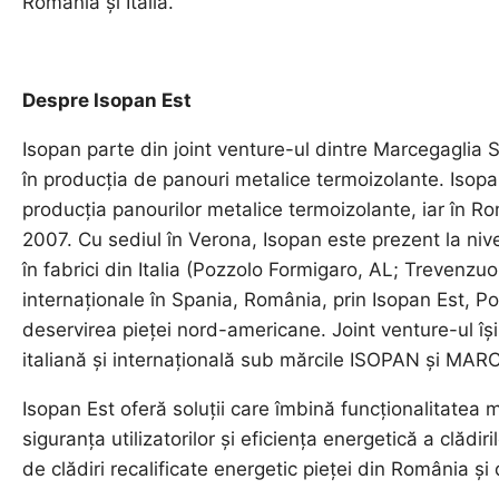
România și Italia.
Despre Isopan Est
Isopan parte din joint venture-ul dintre Marcegaglia S
în producția de panouri metalice termoizolante. Isopa
producția panourilor metalice termoizolante, iar în R
2007. Cu sediul în Verona, Isopan este prezent la nivel
în fabrici din Italia (Pozzolo Formigaro, AL; Trevenzuol
internaționale în Spania, România, prin Isopan Est, Po
deservirea pieței nord-americane. Joint venture-ul își
italiană și internațională sub mărcile ISOPAN și M
Isopan Est oferă soluții care îmbină funcționalitatea m
siguranța utilizatorilor și eficiența energetică a clădir
de clădiri recalificate energetic pieței din România și 