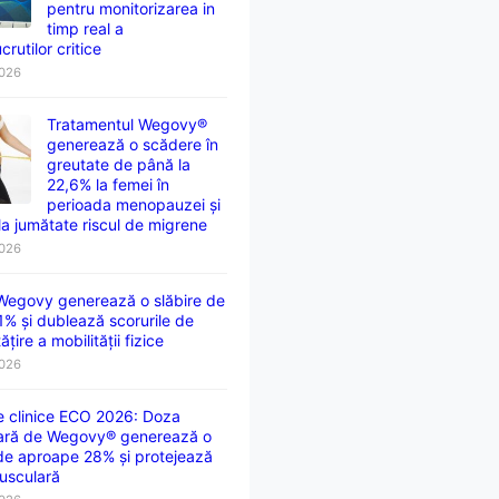
pentru monitorizarea in
timp real a
crutilor critice
2026
Tratamentul Wegovy®
generează o scădere în
greutate de până la
22,6% la femei în
perioada menopauzei și
la jumătate riscul de migrene
2026
 Wegovy generează o slăbire de
1% și dublează scorurile de
țire a mobilității fizice
2026
e clinice ECO 2026: Doza
ară de Wegovy® generează o
 de aproape 28% și protejează
usculară