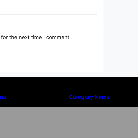
for the next time I comment.
me
Category Name
mportanța conformității tehnice și a
Importanța conformi
rotecției muncii în dezvoltarea
protecției muncii 
nei afaceri moderne
unei afaceri mode