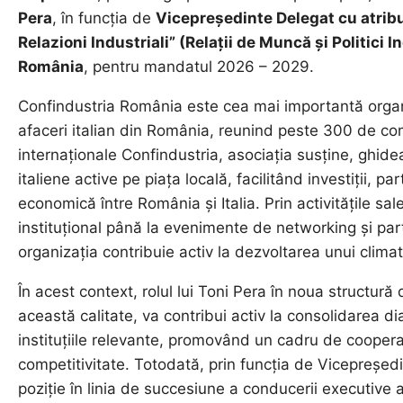
Pera
, în funcția de
Vicepreședinte Delegat cu atribu
Relazioni Industriali” (Relații de Muncă și Politici I
România
, pentru mandatul 2026 – 2029.
Confindustria România este cea mai importantă organ
afaceri italian din România, reunind peste 300 de co
internaționale Confindustria, asociația susține, ghidea
italiene active pe piața locală, facilitând investiții, 
economică între România și Italia. Prin activitățile sal
instituțional până la evenimente de networking și par
organizația contribuie activ la dezvoltarea unui climat
În acest context, rolul lui Toni Pera în noua structură
această calitate, va contribui activ la consolidarea d
instituțiile relevante, promovând un cadru de cooperar
competitivitate. Totodată, prin funcția de Vicepreșe
poziție în linia de succesiune a conducerii executive 