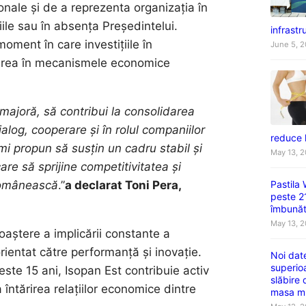
ionale și de a reprezenta organizația în
țiile sau în absența Președintelui.
infrastru
oment în care investițiile în
June 5, 
grarea în mecanismele economice
.
 majoră, să contribui la consolidarea
alog, cooperare și în rolul companiilor
reduce 
mi propun să susțin un cadru stabil și
May 13, 
care să sprijine competitivitatea și
Pastila
 românească
.”
a declarat Toni Pera,
peste 2
îmbunătă
May 13, 
aștere a implicării constante a
ientat către performanță și inovație.
Noi dat
superio
te 15 ani, Isopan Est contribuie activ
slăbire
a întărirea relațiilor economice dintre
masa m