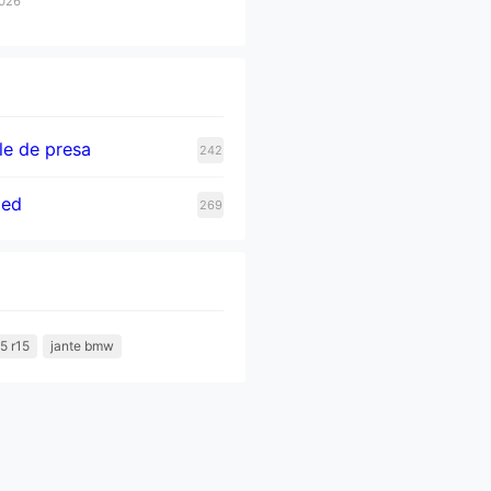
2026
e de presa
242
zed
269
5 r15
jante bmw