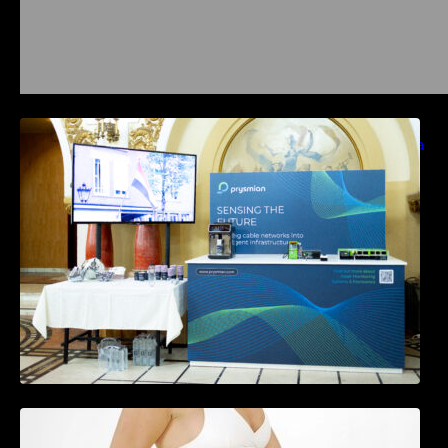
Prysmian aduce la COMM26 tehnologii de
sensing si Digital Energy pentru monitorizarea
in timp real a infrastrucrutilor critice
Tratamentul Wegovy® generează o scădere
în greutate de până la 22,6% la femei în