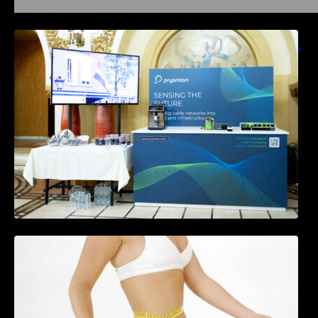
Prysmian aduce la COMM26 tehnologii de
sensing si Digital Energy pentru monitorizarea
in timp real a infrastrucrutilor critice
Tratamentul Wegovy® generează o scădere
în greutate de până la 22,6% la femei în
perioada menopauzei și reduce la jumătate
riscul de migrene