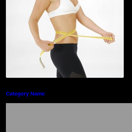
Tratamentul Wegovy® generează o scădere
în greutate de până la 22,6% la femei în
perioada menopauzei și reduce la jumătate
riscul de migrene
Category Name
Importanța conformității tehnice și a protecției
muncii în dezvoltarea unei afaceri moderne