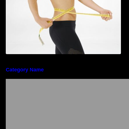
Category Name
Importanța conformității tehnice și a protecției
muncii în dezvoltarea unei afaceri moderne