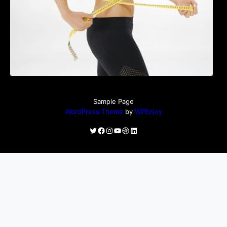
Sample Page
WordPress Theme
by
WPEnjoy
Twitter
Facebook
Instagram
YouTube
Dribbble
LinkedIn