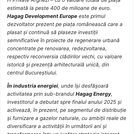
H Private Arghezi – cu o valoare totală de piață
estimată la peste 400 de milioane de euro.
Hagag Development Europe
este primul
dezvoltator prezent pe piața românească care a
plasat și continuă să plaseze investiții
semnificative în proiecte de regenerare urbană
concentrate pe renovarea, redezvoltarea,
respectiv reconversia clădirilor vechi, cu valoare
istorică și prezență arhitecturală unică, din
centrul Bucureștiului.
În industria energiei
, unde își desfășoară
activitatea prin sub-brandul
Hagag Energy
,
investitorul a debutat spre finalul anului 2025 și
activează, în prezent, pe segmentul de distribuție
și furnizare a gazelor naturale, cu ambiții reale de
diversificare a activității în următorii ani și