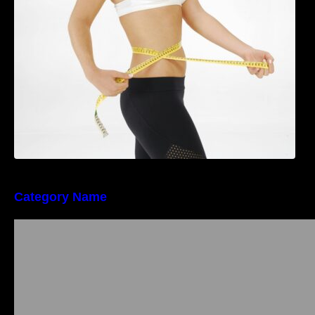
perioada menopauzei și reduce la jumătate
riscul de migrene
Category Name
Importanța conformității tehnice și a protecției
muncii în dezvoltarea unei afaceri moderne