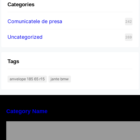
Categories
Comunicatele de presa
242
Uncategorized
269
Tags
anvelope 185 65 r15
jante bmw
Category Name
Importanța conformității tehnice și a protecției
muncii în dezvoltarea unei afaceri moderne