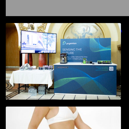
Prysmian aduce la COMM26 tehnologii de
sensing si Digital Energy pentru monitorizarea
in timp real a infrastrucrutilor critice
Tratamentul Wegovy® generează o scădere
în greutate de până la 22,6% la femei în
perioada menopauzei și reduce la jumătate
riscul de migrene