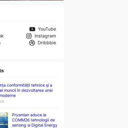
YouTube
ok
Instagram
n
Dribbble
ts
ța conformității tehnice și a
ei muncii în dezvoltarea unei
 moderne
026
Prysmian aduce la
COMM26 tehnologii de
sensing si Digital Energy