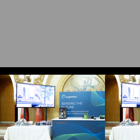
Prysmian aduce la COMM26
tehnologii de sensing si Digital
t
Energy pentru monitorizarea in
E
timp real a infrastrucrutilor critice
t