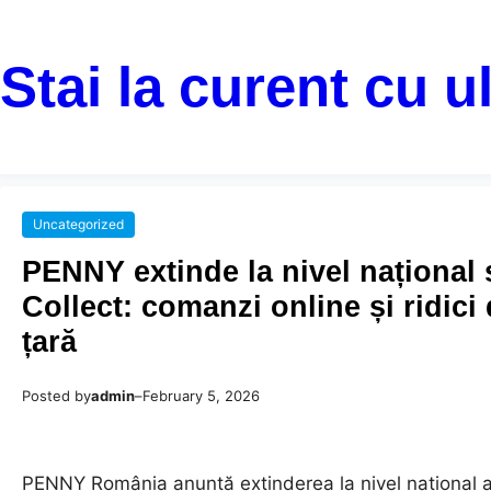
Stai la curent cu u
Uncategorized
PENNY extinde la nivel național 
Collect: comanzi online și ridici
țară
Posted by
admin
–
February 5, 2026
PENNY România anunță extinderea la nivel național a s