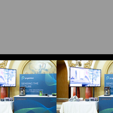
Prysmian aduce la COMM26
Prysmian aduce
ehnologii de sensing si Digital
tehnologii de sensi
nergy pentru monitorizarea in
Energy pentru mon
imp real a infrastrucrutilor critice
timp real a infrastr