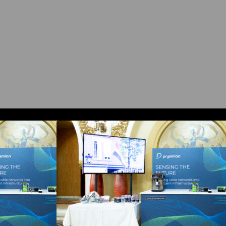
 la COMM26
Prysmian aduce la COMM26
ng si Digital
tehnologii de sensing si Digital
itorizarea in
Energy pentru monitorizarea in
ucrutilor critice
timp real a infrastrucrutilor critice