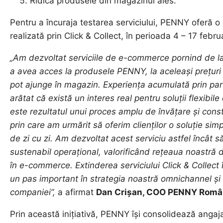
Ridică produsele din magazinul ales.
Pentru a încuraja testarea serviciului, PENNY oferă
realizată prin Click & Collect, în perioada 4 – 17 febr
„Am dezvoltat serviciile de e-commerce pornind de la 
a avea acces la produsele PENNY, la aceleași prețuri 
pot ajunge în magazin. Experiența acumulată prin par
arătat că există un interes real pentru soluții flexibil
este rezultatul unui proces amplu de învățare și cons
prin care am urmărit să oferim clienților o soluție simpl
de zi cu zi. Am dezvoltat acest serviciu astfel încât să 
sustenabil operațional, valorificând rețeaua noastr
în e-commerce. Extinderea serviciului Click & Collec
un pas important în strategia noastră omnichannel și î
companiei”,
a afirmat
Dan Crișan, COO PENNY Româ
Prin această inițiativă, PENNY își consolidează anga