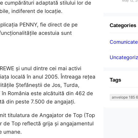
May 12, 
de cumpărături adaptată stilului lor de
bile, indiferent de locație.
aplicația PENNY, fie direct de pe
Categories
uncționalitățile acestuia sunt
Comunicatel
Uncategori
EWE și unul dintre cei mai activi
iața locală în anul 2005. Întreaga rețea
Tags
litățile Ștefăneștii de Jos, Turda,
NY în România este alcătuită din 462 de
anvelope 185 6
tă din peste 7.500 de angajați.
mit titulatura de Angajator de Top (Top
 de Top reflectă grija și angajamentul
se umane.