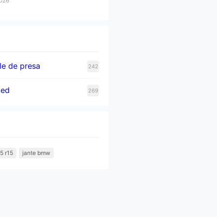
2026
e de presa
242
zed
269
5 r15
jante bmw