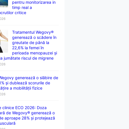
pentru monitorizarea in
timp real a
crutilor critice
2026
Tratamentul Wegovy®
generează o scădere în
greutate de până la
22,6% la femei în
perioada menopauzei și
la jumătate riscul de migrene
2026
 Wegovy generează o slăbire de
1% și dublează scorurile de
țire a mobilității fizice
2026
e clinice ECO 2026: Doza
ară de Wegovy® generează o
 de aproape 28% și protejează
usculară