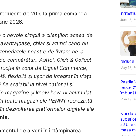
infrastru
 o reducere de 20% la prima comandă
June 5, 
uarie 2026.
o nevoie simplă a clienților: aceea de
avantajoase, chiar și atunci când nu
teneriatele noastre de livrare ne-a
e de cumpărături. Astfel, Click & Collect
reduce 
trucție în zona de Digital Commerce,
May 13, 
ă, flexibilă și ușor de integrat în viața
Pastila
fie scalabil la nivel național și
peste 2
ă de magazine și know how-ul acumulat
îmbunătă
May 13, 
t în toate magazinele PENNY reprezintă
n dezvoltarea platformelor digitale ale
Noi dat
nia.
superio
slăbire
masa m
jamentul de a veni în întâmpinarea