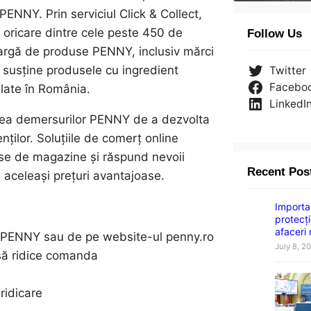
PENNY. Prin serviciul Click & Collect,
n oricare dintre cele peste 450 de
Follow Us
argă de produse PENNY, inclusiv mărci
e susține produsele cu ingredient
Twitter
Facebo
alate în România.
LinkedI
uarea demersurilor PENNY de a dezvolta
nților. Soluțiile de comerț online
nse de magazine și răspund nevoii
Recent Pos
la aceleași prețuri avantajoase.
Importan
protecți
afaceri
ția PENNY sau de pe website-ul penny.ro
July 8, 2
să ridice comanda
ridicare