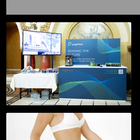
Prysmian aduce la COMM26 tehnologii de
sensing si Digital Energy pentru monitorizarea
in timp real a infrastrucrutilor critice
Tratamentul Wegovy® generează o scădere
în greutate de până la 22,6% la femei în
perioada menopauzei și reduce la jumătate
riscul de migrene