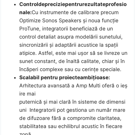
Control
de
precizie
pentru
rezultate
profesio
nale:
Cu instrumente de calibrare precum
Optimize Sonos Speakers și noua funcție
ProTune, integratorii beneficiază de un
control detaliat asupra modelării sunetului,
sincronizării și adaptării acustice la spații
atipice. Astfel, este mai ușor să se livreze un
sunet constant, de înaltă calitate, chiar și în
încăperi complexe sau cu cerințe speciale.
Scalabil pentru proiecte
ambițioase:
Arhitectura avansată a Amp Multi oferă o ieș
ire mai
puternică și mai clară în sisteme de dimensi
uni Integratorii pot gestiona un număr mare
de difuzoare fără a compromite claritatea,
stabilitatea sau echilibrul acustic în fiecare
zonă.