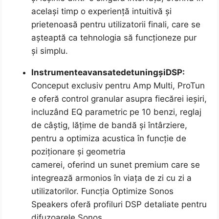
același timp o experiență intuitivă și
prietenoasă pentru utilizatorii finali, care se
așteaptă ca tehnologia să funcționeze pur
și simplu.
Instrumente
avansate
de
tuning
și
DSP:
Conceput exclusiv pentru Amp Multi, ProTun
e oferă control granular asupra fiecărei ieșiri,
incluzând EQ parametric pe 10 benzi, reglaj
de câștig, lățime de bandă și întârziere,
pentru a optimiza acustica în funcție de
poziționare și geometria
camerei, oferind un sunet premium care se
integrează armonios în viața de zi cu zi a
utilizatorilor. Funcția Optimize Sonos
Speakers oferă profiluri DSP detaliate pentru
difuzoarele Sonos