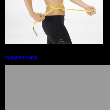
Category Name
Importanța conformității tehnice și a protecției
muncii în dezvoltarea unei afaceri moderne