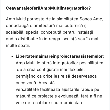
Ce
avantaje
oferă
Amp
Multi
integratorilor?
Amp Multi pornește de la simplitatea Sonos Amp,
dar adaugă o arhitectură mai puternică și
scalabilă, special concepută pentru instalații
audio distribuite în întreaga locuință sau în mai
multe spații.
Libertate
mai
mare
în
proiectarea
sistemelor:
Amp Multi le oferă integratorilor posibilitatea
de a crea configurații mai flexibile,
permițând ca orice ieșire să deservească
orice zonă. Această
versatilitate facilitează ajustările rapide pe
măsură ce proiectele evoluează, fără a fi ne
voie de recablare sau reproiectare.