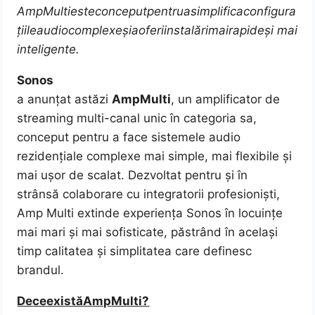
Amp
Multi
este
conceput
pentru
a
simplifica
configura
țiile
audio
complexe
și
a
oferi
instalări
mai
rapide
și
mai
inteligente.
Sonos
a anunțat astăzi
Amp
Multi
, un amplificator de
streaming multi-canal unic în categoria sa,
conceput pentru a face sistemele audio
rezidențiale complexe mai simple, mai flexibile și
mai ușor de scalat. Dezvoltat pentru și în
strânsă colaborare cu integratorii profesioniști,
Amp Multi extinde experiența Sonos în locuințe
mai mari și mai sofisticate, păstrând în același
timp calitatea și simplitatea care definesc
brandul.
De
ce
există
Amp
Multi?