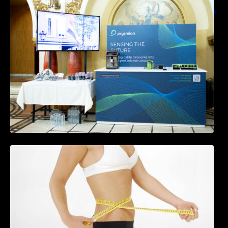
Prysmian aduce la COMM26 tehnologii de
sensing si Digital Energy pentru monitorizarea
in timp real a infrastrucrutilor critice
Tratamentul Wegovy® generează o scădere
în greutate de până la 22,6% la femei în
perioada menopauzei și reduce la jumătate
riscul de migrene