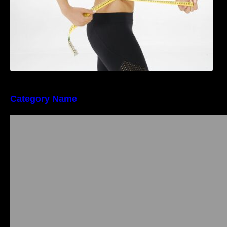
Category Name
Importanța conformității tehnice și a protecției
muncii în dezvoltarea unei afaceri moderne