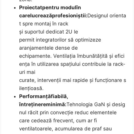
Proiectat
pentru modul
în
care
lucrează
profesioniștii:
Designul orienta
t spre montaj în rack
și suportul dedicat 2U le
permit integratorilor să optimizeze
aranjamentele dense de
echipamente. Ventilația îmbunătățită și efici
ența în utilizarea spațiului contribuie la rack-
uri mai
curate, intervenții mai rapide și funcționare s
ilențioasă.
Performanță
fiabilă,
întreținere
minimă:
Tehnologia GaN și desig
nul răcit prin convecție reduc elementele
care cedează frecvent, cum ar fi
ventilatoarele, acumularea de praf sau