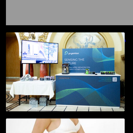
Prysmian aduce la COMM26 tehnologii de
sensing si Digital Energy pentru monitorizarea
in timp real a infrastrucrutilor critice
Tratamentul Wegovy® generează o scădere
în greutate de până la 22,6% la femei în
perioada menopauzei și reduce la jumătate