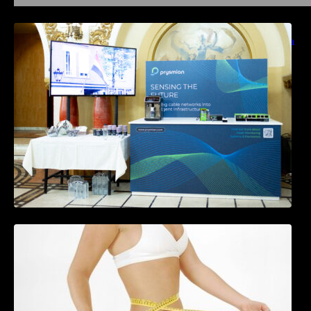
Prysmian aduce la COMM26 tehnologii de
sensing si Digital Energy pentru monitorizarea
in timp real a infrastrucrutilor critice
Tratamentul Wegovy® generează o scădere
în greutate de până la 22,6% la femei în
perioada menopauzei și reduce la jumătate
riscul de migrene