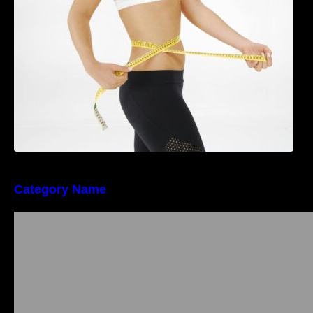
riscul de migrene
Category Name
Importanța conformității tehnice și a protecției
muncii în dezvoltarea unei afaceri moderne