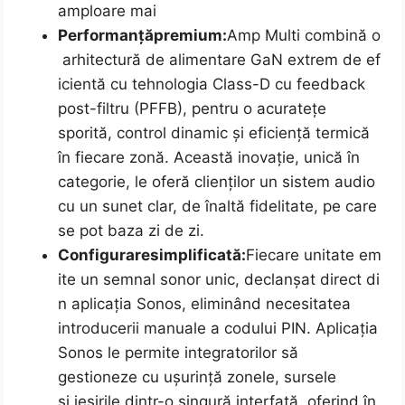
amploare mai
Performanță
premium:
Amp Multi combină o
arhitectură de alimentare GaN extrem de ef
icientă cu tehnologia Class-D cu feedback
post-filtru (PFFB), pentru o acuratețe
sporită, control dinamic și eficiență termică
în fiecare zonă. Această inovație, unică în
categorie, le oferă clienților un sistem audio
cu un sunet clar, de înaltă fidelitate, pe care
se pot baza zi de zi.
Configurare
simplificată:
Fiecare unitate em
ite un semnal sonor unic, declanșat direct di
n aplicația Sonos, eliminând necesitatea
introducerii manuale a codului PIN. Aplicația
Sonos le permite integratorilor să
gestioneze cu ușurință zonele, sursele
și ieșirile dintr-o singură interfață, oferind în