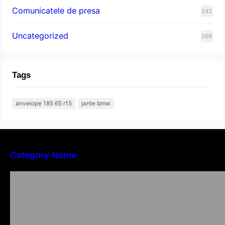
Comunicatele de presa
242
Uncategorized
269
Tags
anvelope 185 65 r15
jante bmw
Category Name
Importanța conformității tehnice și a protecției
muncii în dezvoltarea unei afaceri moderne