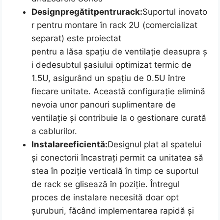
Design
pregătit
pentru
rack:
Suportul inovato
r pentru montare în rack 2U (comercializat
separat) este proiectat
pentru a lăsa spațiu de ventilație deasupra ș
i dedesubtul șasiului optimizat termic de
1.5U, asigurând un spațiu de 0.5U între
fiecare unitate. Această configurație elimină
nevoia unor panouri suplimentare de
ventilație și contribuie la o gestionare curată
a cablurilor.
Instalare
eficientă:
Designul plat al spatelui
și conectorii încastrați permit ca unitatea să
stea în poziție verticală în timp ce suportul
de rack se glisează în poziție. Întregul
proces de instalare necesită doar opt
șuruburi, făcând implementarea rapidă și