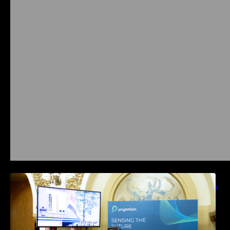
Prysmian aduce la COMM26 tehnologii de
sensing si Digital Energy pentru monitorizarea
in timp real a infrastrucrutilor critice