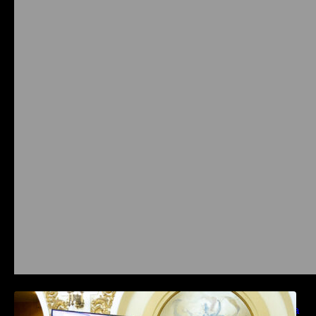
Prysmian aduce la COMM26 tehnologii de
sensing si Digital Energy pentru monitorizarea