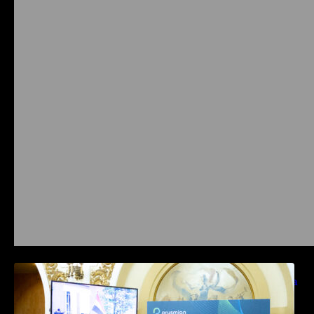
Prysmian aduce la COMM26 tehnologii de
sensing si Digital Energy pentru monitorizarea
in timp real a infrastrucrutilor critice