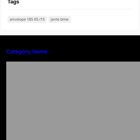
Tags
anvelope 185 65 r15
jante bmw
Category Name
Importanța conformității tehnice și a protecției
muncii în dezvoltarea unei afaceri moderne