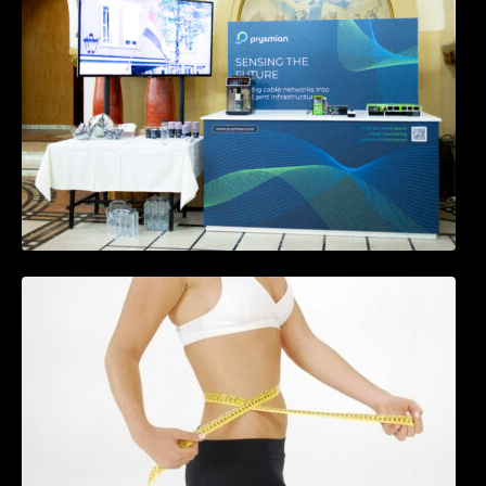
in timp real a infrastrucrutilor critice
Tratamentul Wegovy® generează o scădere
în greutate de până la 22,6% la femei în
perioada menopauzei și reduce la jumătate
riscul de migrene