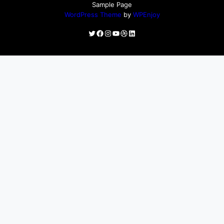
Sample Page
WordPress Theme
by
WPEnjoy
Twitter
Facebook
Instagram
YouTube
Dribbble
LinkedIn