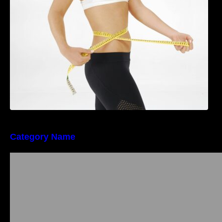
perioada menopauzei și reduce la jumătate
riscul de migrene
Category Name
Importanța conformității tehnice și a protecției
muncii în dezvoltarea unei afaceri moderne