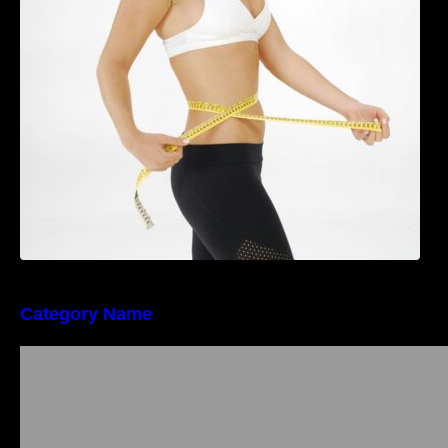
Tratamentul Wegovy® generează o scădere
în greutate de până la 22,6% la femei în
perioada menopauzei și reduce la jumătate
riscul de migrene
Category Name
Importanța conformității tehnice și a protecției
muncii în dezvoltarea unei afaceri moderne