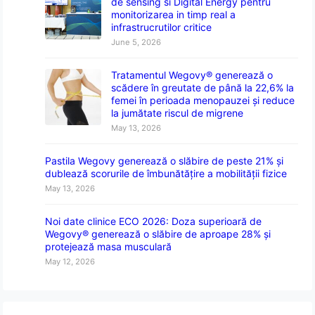
de sensing si Digital Energy pentru
monitorizarea in timp real a
infrastrucrutilor critice
June 5, 2026
Tratamentul Wegovy® generează o
scădere în greutate de până la 22,6% la
femei în perioada menopauzei și reduce
la jumătate riscul de migrene
May 13, 2026
Pastila Wegovy generează o slăbire de peste 21% și
dublează scorurile de îmbunătățire a mobilității fizice
May 13, 2026
Noi date clinice ECO 2026: Doza superioară de
Wegovy® generează o slăbire de aproape 28% și
protejează masa musculară
May 12, 2026