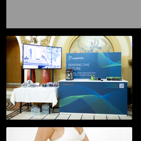
Prysmian aduce la COMM26 tehnologii de
sensing si Digital Energy pentru monitorizarea
in timp real a infrastrucrutilor critice
Tratamentul Wegovy® generează o scădere
în greutate de până la 22,6% la femei în