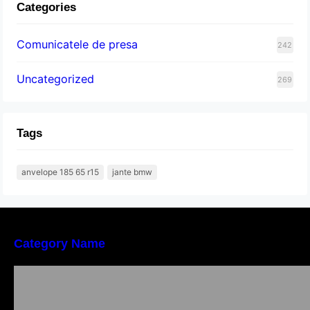
Categories
Comunicatele de presa
242
Uncategorized
269
Tags
anvelope 185 65 r15
jante bmw
Category Name
Importanța conformității tehnice și a protecției
muncii în dezvoltarea unei afaceri moderne