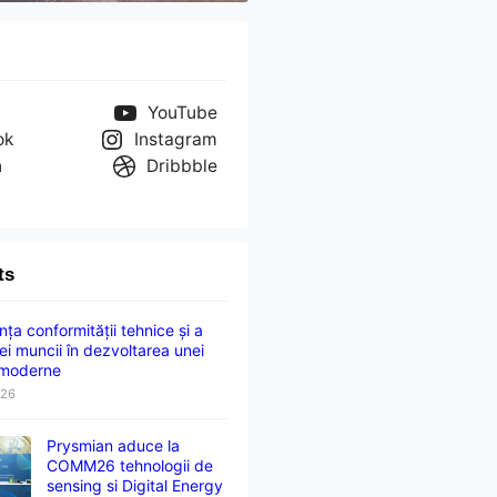
YouTube
ok
Instagram
n
Dribbble
ts
ța conformității tehnice și a
ei muncii în dezvoltarea unei
 moderne
026
Prysmian aduce la
COMM26 tehnologii de
sensing si Digital Energy