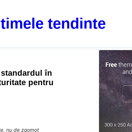
ltimele tendinte
 standardul în
uritate pentru
gie, nu de zgomot