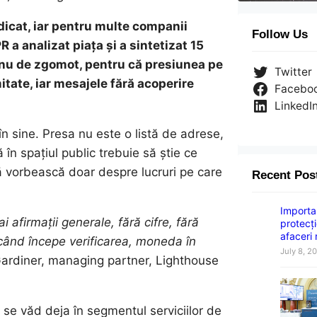
dicat, iar pentru multe companii
Follow Us
a analizat piața și a sintetizat 15
, nu de zgomot, pentru că presiunea pe
Twitter
itate, iar mesajele fără acoperire
Facebo
LinkedI
 în sine. Presa nu este o listă de adrese,
ă în spațiul public trebuie să știe ce
să vorbească doar despre lucruri pe care
Recent Pos
Importan
 afirmații generale, fără cifre, fără
protecți
afaceri
r când începe verificarea, moneda în
July 8, 2
ardiner, managing partner, Lighthouse
se văd deja în segmentul serviciilor de