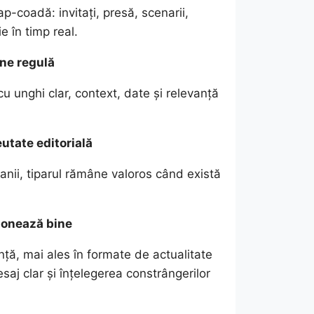
-coadă: invitați, presă, scenarii,
e în timp real.
ine regulă
cu unghi clar, context, date și relevanță
eutate editorială
panii, tiparul rămâne valoros când există
ționează bine
nță, mai ales în formate de actualitate
esaj clar și înțelegerea constrângerilor