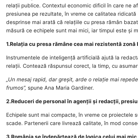
relații publice. Contextul economic dificil în care ne 
presiunea pe rezultate, în vreme ce calitatea ridicat
desprinse mai arată că relațiile cu presa rămân baza
măsură ce echipele sunt mai mici, iar timpul este și ma
1.Relația cu presa rămâne cea mai rezistentă zonă 
Instrumentele de inteligență artificială ajută la reda
relații. Contează răspunsul corect, la timp, cu asumar
„Un mesaj rapid, dar greșit, arde o relație mai reped
frumos”,
spune Ana Maria Gardiner.
2.Reduceri de personal în agenții și redacții, pres
Echipele sunt mai compacte, în vreme ce proiectele su
scade. Partenerii care livrează calitate, în mod consec
3.România se îndepărtează de logica celui mai mic