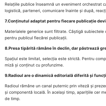
Relațiile publice înseamnă un eveniment orchestrat cap
logistică, parteneri, comunicare înainte și după, reacți
7.Conținutul adaptat pentru fiecare publicație dev
Materialele generice sunt filtrate. Câștigă subiectele 
pentru publicul fiecărei publicații.
8.Presa tipărită rămâne în declin, dar păstrează gr
Spațiul este limitat, selecția este strictă. Pentru com
miză și conținut cu profunzime.
9.Radioul are o dinamică editorială diferită și func
Radioul rămâne un canal puternic prin viteză și preze
și componentă locală. În același timp, aparițiile cer m
de timp.