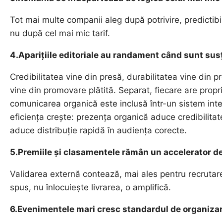
Tot mai multe companii aleg după potrivire, predictibi
nu după cel mai mic tarif.
4.Aparițiile editoriale au randament când sunt su
Credibilitatea vine din presă, durabilitatea vine din p
vine din promovare plătită. Separat, fiecare are propri
comunicarea organică este inclusă într-un sistem integ
eficiența crește: prezența organică aduce credibilitat
aduce distribuție rapidă în audiența corecte.
5.Premiile și clasamentele rămân un accelerator de
Validarea externă contează, mai ales pentru recrutare,
spus, nu înlocuiește livrarea, o amplifică.
6.Evenimentele mari cresc standardul de organiza