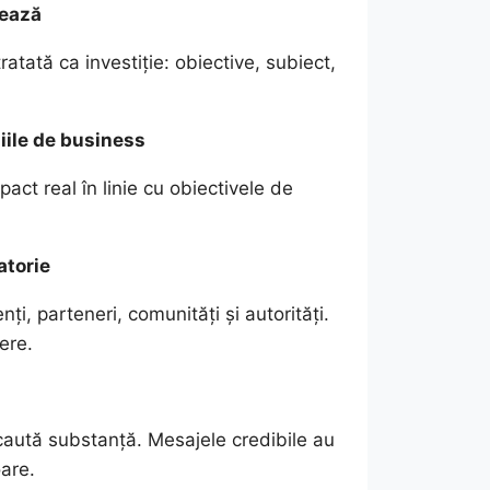
zează
tratată ca investiție: obiective, subiect,
ziile de business
pact real în linie cu obiectivele de
atorie
nți, parteneri, comunități și autorități.
ere.
re caută substanță. Mesajele credibile au
are.