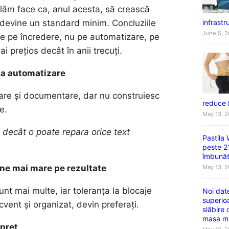
aflăm face ca, anul acesta, să crească
infrastru
ă devine un standard minim. Concluziile
June 5, 
te pe încredere, nu pe automatizare, pe
i prețios decât în anii trecuți.
la automatizare
ctare și documentare, dar nu construiesc
reduce 
e.
May 13, 
e decât o poate repara orice text
Pastila
peste 2
îmbunătă
iune mai mare pe rezultate
May 13, 
nt mai multe, iar toleranța la blocaje
Noi dat
superio
vent și organizat, devin preferați.
slăbire
masa m
 preț