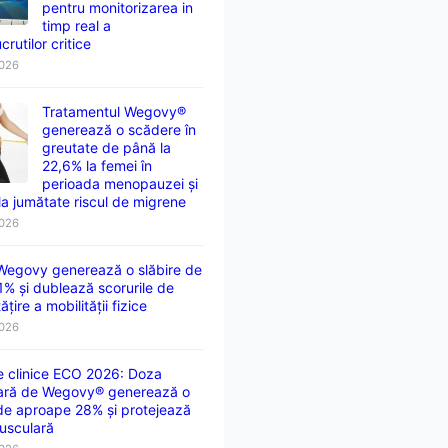
pentru monitorizarea in
timp real a
crutilor critice
2026
Tratamentul Wegovy®
generează o scădere în
greutate de până la
22,6% la femei în
perioada menopauzei și
la jumătate riscul de migrene
2026
 Wegovy generează o slăbire de
1% și dublează scorurile de
țire a mobilității fizice
2026
e clinice ECO 2026: Doza
ară de Wegovy® generează o
 de aproape 28% și protejează
usculară