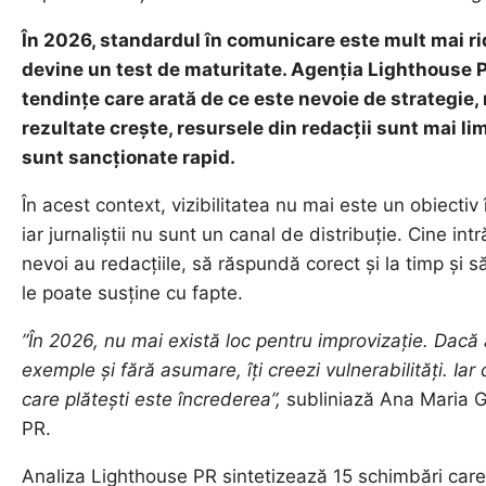
În 2026, standardul în comunicare este mult mai ri
devine un test de maturitate. Agenția Lighthouse PR 
tendințe care arată de ce este nevoie de strategie
rezultate crește, resursele din redacții sunt mai lim
sunt sancționate rapid.
În acest context, vizibilitatea nu mai este un obiectiv
iar jurnaliștii nu sunt un canal de distribuție. Cine intr
nevoi au redacțiile, să răspundă corect și la timp și 
le poate susține cu fapte.
”În 2026, nu mai există loc pentru improvizație. Dacă ai
exemple și fără asumare, îți creezi vulnerabilități. Ia
care plătești este încrederea”,
subliniază Ana Maria G
PR.
Analiza Lighthouse PR sintetizează 15 schimbări care 