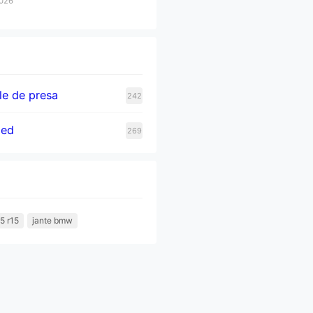
2026
e de presa
242
zed
269
5 r15
jante bmw