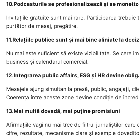
10.Podcasturile se profesionalizează și se moneti
Invitațiile gratuite sunt mai rare. Participarea trebuie 
purtător de mesaj, pregătire.
11.Relațiile publice sunt și mai bine aliniate la deci
Nu mai este suficient să existe vizibilitate. Se cere im
business și calendarul comercial.
12.Integrarea public affairs, ESG și HR devine oblig
Mesajele ajung simultan la presă, public, angajați, clie
Coerența între aceste zone devine condiție de încred
13.Mai multă dovadă, mai puține promisiuni
Afirmațiile vagi nu mai trec de filtrul jurnaliștilor ca
cifre, rezultate, mecanisme clare și exemple dovedito