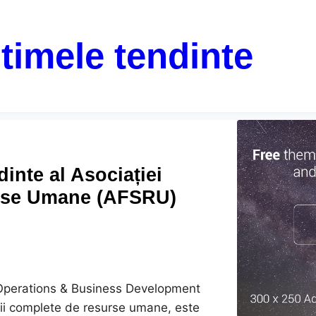
ltimele tendinte
inte al Asociației
surse Umane (AFSRU)
Operations & Business Development
icii complete de resurse umane, este