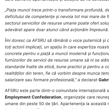
„Piața muncii trece printr-o transformare profundă, de 
deficitului de competențe și nevoia tot mai mare de fle
sectorul serviciilor de resurse umane poate oferi soluț
adevărat apare doar atunci când acționăm împreună.
Îmi doresc ca AFSRU să rămână o voce puternică și cred
toți actorii implicați, un spațiu în care expertiza no
concrete pentru o piață a muncii modernă și funcționa
furnizorilor de servicii de resurse umane să ni se ală
standarde înalte de etică, bune practici și pentru a c
realităților din teren, fie că vorbim despre munca te
salarizare sau formare profesională,”
a declarat
Gabri
AFSRU este parte dintr-o comunitate internațională 
Employment Confederation
, organizație care reuneș
umane din peste 50 de țări. Apartenența la această r