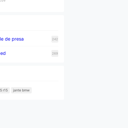
2026
e de presa
242
zed
269
5 r15
jante bmw