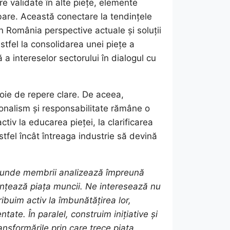
e validate în alte piețe, elemente
mbare. Această conectare la tendințele
 România perspective actuale și soluții
stfel la consolidarea unei piețe a
 a intereselor sectorului în dialogul cu
oie de repere clare. De aceea,
onalism și responsabilitate rămâne o
iv la educarea pieței, la clarificarea
astfel încât întreaga industrie să devină
, unde membrii analizează împreună
uențează piața muncii. Ne interesează nu
ibuim activ la îmbunătățirea lor,
tate. În paralel, construim inițiative și
nsformările prin care trece piața