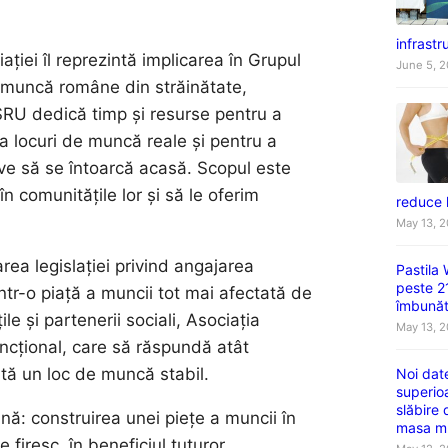
infrastru
ției îl reprezintă implicarea în Grupul
June 5, 
de muncă române din străinătate,
SRU dedică timp și resurse pentru a
ica locuri de muncă reale și pentru a
ive să se întoarcă acasă. Scopul este
n comunitățile lor și să le oferim
reduce 
May 13, 
rea legislației privind angajarea
Pastila
peste 2
ntr-o piață a muncii tot mai afectată de
îmbunătă
le și partenerii sociali, Asociația
May 13, 
ncțional, care să răspundă atât
aută un loc de muncă stabil.
Noi dat
superio
slăbire
ă: construirea unei piețe a muncii în
masa m
e firesc, în beneficiul tuturor.