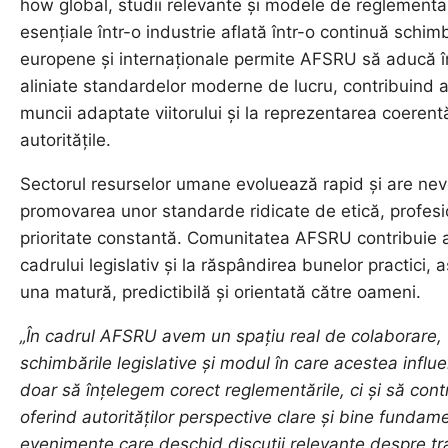
how global, studii relevante și modele de reglementar
esențiale într-o industrie aflată într-o continuă schi
europene și internaționale permite AFSRU să aducă în
aliniate standardelor moderne de lucru, contribuind a
muncii adaptate viitorului și la reprezentarea coerentă
autoritățile.
Sectorul resurselor umane evoluează rapid și are nev
promovarea unor standarde ridicate de etică, profesi
prioritate constantă. Comunitatea AFSRU contribuie act
cadrului legislativ și la răspândirea bunelor practici, 
una matură, predictibilă și orientată către oameni.
„În cadrul AFSRU avem un spațiu real de colaborare
schimbările legislative și modul în care acestea infl
doar să înțelegem corect reglementările, ci și să contr
oferind autorităților perspective clare și bine fundamen
evenimente care deschid discuții relevante despre tra