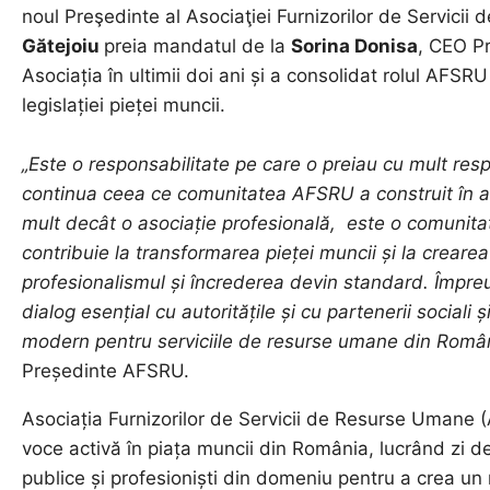
noul Preşedinte al Asociaţiei Furnizorilor de Servic
Gătejoiu
preia mandatul de la
Sorina Donisa
, CEO P
Asociația în ultimii doi ani și a consolidat rolul AFSRU
legislației pieței muncii.
„Este o responsabilitate pe care o preiau cu mult resp
continua ceea ce comunitatea AFSRU a construit în a
mult decât o asociație profesională, este o comunita
contribuie la transformarea pieței muncii și la crearea
profesionalismul și încrederea devin standard. Împr
dialog esențial cu autoritățile și cu partenerii sociali 
modern pentru serviciile de resurse umane din Româ
Președinte AFSRU.
Asociația Furnizorilor de Servicii de Resurse Umane (
voce activă în piața muncii din România, lucrând zi de z
publice și profesioniști din domeniu pentru a crea un