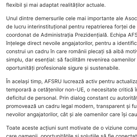
flexibil și mai adaptat realităților actuale.
Unul dintre demersurile cele mai importante ale Asocia
de lucru interinstituțional pentru repatrierea forței 
coordonat de Administrația Prezidențială. Echipa AF
înțelege direct nevoile angajatorilor, pentru a identif
construi un cadru în care românii plecați să aibă mot
simplu, dar esențial: să facilităm revenirea oamenilor î
oportunități profesionale sigure și sustenabile.
În același timp, AFSRU lucrează activ pentru actualiza
temporară a cetățenilor non-UE, o necesitate critică î
deficitul de personal. Prin dialog constant cu autorități
promovează un cadru legal modern, transparent și fu
nevoilor angajatorilor, cât și ale oamenilor care își c
Toate aceste acțiuni sunt motivate de o viziune comun
care oamenii, oportunitățile și soluțiile să fie conectat