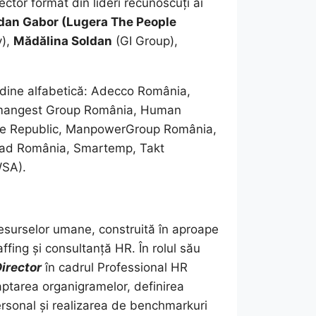
tor format din lideri recunoscuți ai
dan Gabor (Lugera The People
y),
Mădălina Soldan
(GI Group),
rdine alfabetică: Adecco România,
Humangest Group România, Human
ple Republic, ManpowerGroup România,
tad România, Smartemp, Takt
WSA).
resurselor umane, construită în aproape
affing și consultanță HR. În rolul său
irector
în cadrul Professional HR
ptarea organigramelor, definirea
personal și realizarea de benchmarkuri