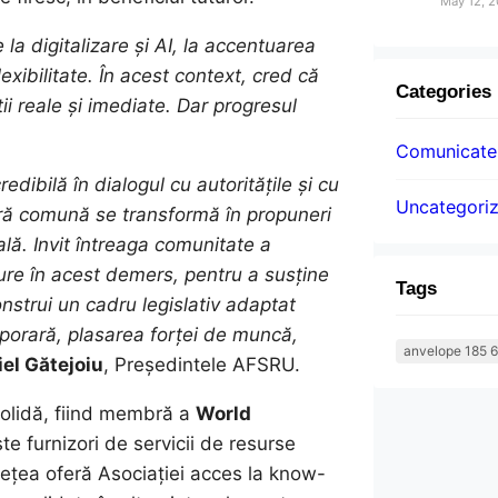
May 12, 
la digitalizare și AI, la accentuarea
xibilitate. În acest context, cred că
Categories
ii reale și imediate. Dar progresul
Comunicatel
ibilă în dialogul cu autoritățile și cu
Uncategori
astră comună se transformă în propuneri
lă. Invit întreaga comunitate a
ture în acest demers, pentru a susține
Tags
onstrui un cadru legislativ adaptat
mporară, plasarea forței de muncă,
anvelope 185 6
el Gătejoiu
, Președintele AFSRU.
solidă, fiind membră a
World
te furnizori de servicii de resurse
ețea oferă Asociației acces la know-