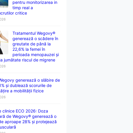
pentru monitorizarea in
timp real a
crutilor critice
2026
Tratamentul Wegovy®
generează o scădere în
greutate de până la
22,6% la femei în
perioada menopauzei și
la jumătate riscul de migrene
2026
 Wegovy generează o slăbire de
1% și dublează scorurile de
țire a mobilității fizice
2026
e clinice ECO 2026: Doza
ară de Wegovy® generează o
 de aproape 28% și protejează
usculară