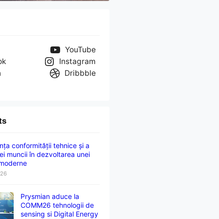
YouTube
ok
Instagram
n
Dribbble
ts
ța conformității tehnice și a
ei muncii în dezvoltarea unei
 moderne
026
Prysmian aduce la
COMM26 tehnologii de
sensing si Digital Energy