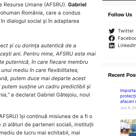
ii de Resurse Umane (AFSRU).
Gabriel
rohuman România, care a condus
Follow Us
 în dialogul social și în adaptarea
Twitter
Facebo
ect și cu dorința autentică de a
LinkedI
cești ani.
Pentru mine, AFSRU este mai
te puternică, în care fiecare membru
 unui mediu în care flexibilitatea,
Recent Pos
eună, putem duce mai departe acest
și putem susține un cadru predictibil și
Importan
nia,”
a declarat Gabriel Gătejoiu, noul
protecți
afaceri
July 8, 2
AFSRU) își continuă misiunea de a fi o
i alături de parteneri sociali, instituții
 mediu de lucru mai echitabil, mai