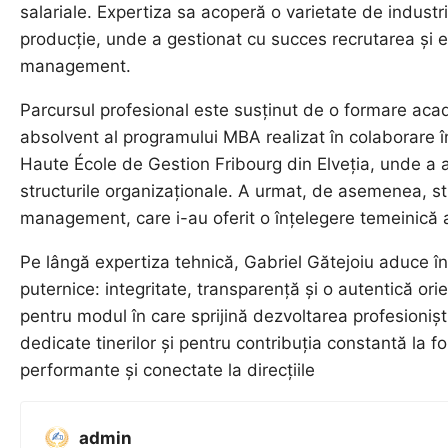
salariale. Expertiza sa acoperă o varietate de industri
producție, unde a gestionat cu succes recrutarea și e
management.
Parcursul profesional este susținut de o formare aca
absolvent al programului MBA realizat în colaborare în
Haute École de Gestion Fribourg din Elveția, unde a
structurile organizaționale. A urmat, de asemenea, st
management, care i-au oferit o înțelegere temeinică
Pe lângă expertiza tehnică, Gabriel Gătejoiu aduce în 
puternice: integritate, transparență și o autentică or
pentru modul în care sprijină dezvoltarea profesioniștil
dedicate tinerilor și pentru contribuția constantă la f
performante și conectate la direcțiile
admin