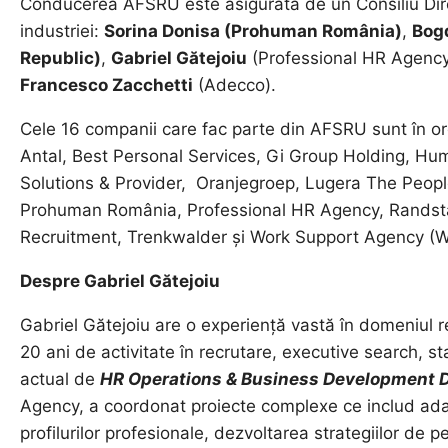
Conducerea AFSRU este asigurată de un Consiliu Direc
industriei:
Sorina Donisa (Prohuman România)
,
Bog
Republic)
,
Gabriel Gătejoiu
(Professional HR Agenc
Francesco Zacchetti
(Adecco).
Cele 16 companii care fac parte din AFSRU sunt în o
Antal, Best Personal Services, Gi Group Holding, 
Solutions & Provider, Oranjegroep, Lugera The Peo
Prohuman România, Professional HR Agency, Rands
Recruitment, Trenkwalder și Work Support Agency (
Despre Gabriel Gătejoiu
Gabriel Gătejoiu are o experiență vastă în domeniul 
20 ani de activitate în recrutare, executive search, st
actual de
HR Operations & Business Development D
Agency, a coordonat proiecte complexe ce includ ada
profilurilor profesionale, dezvoltarea strategiilor de 