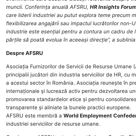
muncii. Conferința anuală AFSRU,
HR Insights Foru
care liderii industriei au putut explora teme precum
flexibilizarea angajării sau impactul lucrătorilor non-U
industrie este esențial pentru a contura un cadru de l
părțile să poată evolua în aceeași direcție”, a sublinia
Despre AFSRU
Asociația Furnizorilor de Servicii de Resurse Umane 
principalii jucători din industria serviciilor de HR, c
a acestui sector în România. Asociația reunește în pr
internaționale și lucrează activ pentru dezvoltarea un
promovarea standardelor etice și pentru consolidarea 
transparente și aliniate la bunele practici europene.
AFSRU este membră a
World Employment Confeder
industriei serviciilor de resurse umane.