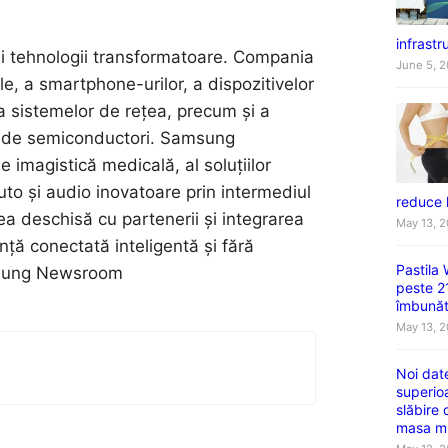
infrastru
și tehnologii transformatoare. Compania
June 5, 
le, a smartphone-urilor, a dispozitivelor
 a sistemelor de rețea, precum și a
iei de semiconductori. Samsung
imagistică medicală, al soluțiilor
uto și audio inovatoare prin intermediul
reduce 
 deschisă cu partenerii și integrarea
May 13, 
nță conectată inteligentă și fără
Pastila
Samsung Newsroom
peste 2
îmbunătă
May 13, 
Noi dat
superio
slăbire
masa m