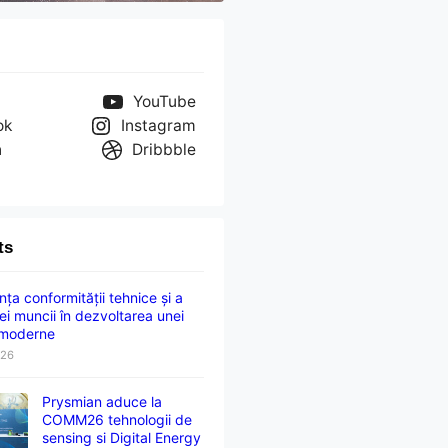
YouTube
ok
Instagram
n
Dribbble
ts
ța conformității tehnice și a
ei muncii în dezvoltarea unei
 moderne
026
Prysmian aduce la
COMM26 tehnologii de
sensing si Digital Energy