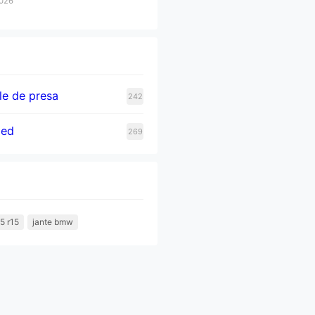
2026
e de presa
242
zed
269
5 r15
jante bmw