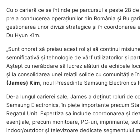
Cu o carieră ce se întinde pe parcursul a peste 28 d
preia conducerea operațiunilor din România și Bulgar
gestionarea unor divizii strategice și în coordonarea 
Du Hyun Kim.
„Sunt onorat să preiau acest rol și să continui misi
semnificativă și tehnologie de vârf utilizatorilor și pa
Aștept cu nerăbdare să lucrez alături de echipele loca
și la consolidarea unei relații solide cu comunitățile 
(James) Kim
, noul Președinte Samsung Electronics 
De-a lungul carierei sale, James a deținut roluri de co
Samsung Electronics, în piețe importante precum Sta
Regatul Unit. Expertiza sa include coordonarea și de
esențiale, precum monitoare, PC-uri, imprimante, solu
indoor/outdoor și televizoare dedicate segmentului m