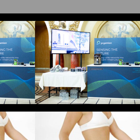
 la COMM26
Prysmian aduce la COMM26
ng si Digital
tehnologii de sensing si Digital
itorizarea in
Energy pentru monitorizarea in
ucrutilor critice
timp real a infrastrucrutilor critice
ovy® generează o
Tratamentul Wegovy® generează o
e de până la
scădere în greutate de până la
 perioada
22,6% la femei în perioada
uce la jumătate
menopauzei și reduce la jumătate
riscul de migrene