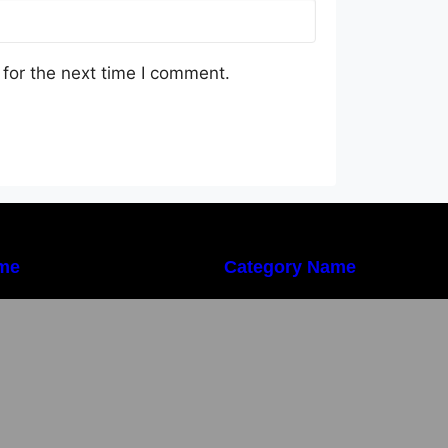
for the next time I comment.
me
Category Name
mportanța conformității tehnice și a
Importanța conformi
rotecției muncii în dezvoltarea
protecției muncii 
nei afaceri moderne
unei afaceri mode