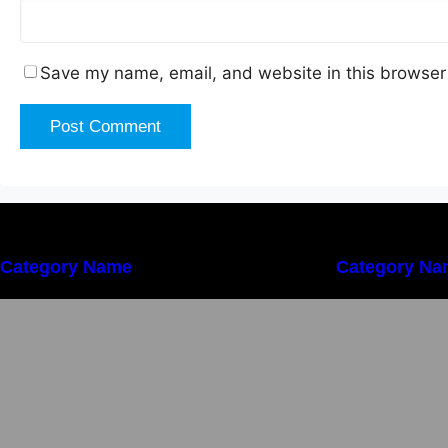
Save my name, email, and website in this browser 
Category Name
Category Na
Importanța conformității tehnice și a
I
protecției muncii în dezvoltarea
p
unei afaceri moderne
u