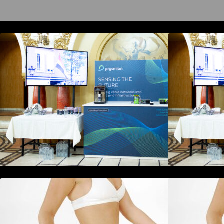
Prysmian aduce la COMM26
tehnologii de sensing si Digital
t
Energy pentru monitorizarea in
E
timp real a infrastrucrutilor critice
t
Tratamentul Wegovy® generează o
scădere în greutate de până la
s
22,6% la femei în perioada
2
menopauzei și reduce la jumătate
m
riscul de migrene
r