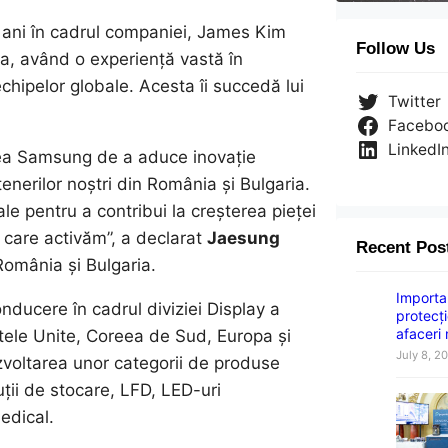
e ani în cadrul companiei, James Kim
Follow Us
ia, având o experiență vastă în
echipelor globale. Acesta îi succedă lui
Twitter
Facebo
LinkedI
unea Samsung de a aduce inovație
rtenerilor noștri din România și Bulgaria.
le pentru a contribui la creșterea pieței
în care activăm”, a declarat
Jaesung
Recent Pos
România și Bulgaria.
Importan
nducere în cadrul diviziei Display a
protecți
afaceri
tele Unite, Coreea de Sud, Europa și
July 8, 2
zvoltarea unor categorii de produse
ții de stocare, LFD, LED-uri
edical.