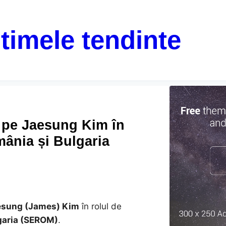
ltimele tendinte
 pe Jaesung Kim în
mânia și Bulgaria
esung (James) Kim
în rolul de
garia (SEROM)
.