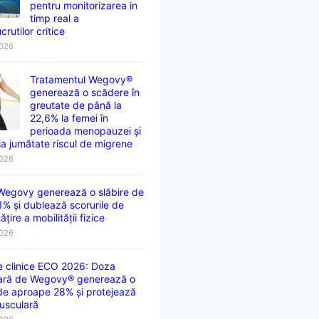
pentru monitorizarea in
timp real a
crutilor critice
2026
Tratamentul Wegovy®
generează o scădere în
greutate de până la
22,6% la femei în
perioada menopauzei și
la jumătate riscul de migrene
2026
 Wegovy generează o slăbire de
1% și dublează scorurile de
țire a mobilității fizice
2026
e clinice ECO 2026: Doza
ară de Wegovy® generează o
 de aproape 28% și protejează
usculară