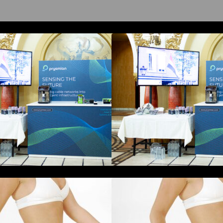
Prysmian aduce la COMM26
Prysmian aduce
ehnologii de sensing si Digital
tehnologii de sensi
nergy pentru monitorizarea in
Energy pentru mon
imp real a infrastrucrutilor critice
timp real a infrastr
Tratamentul Wegovy® generează o
Tratamentul Weg
cădere în greutate de până la
scădere în greutat
2,6% la femei în perioada
22,6% la femei în
enopauzei și reduce la jumătate
menopauzei și red
iscul de migrene
riscul de migrene