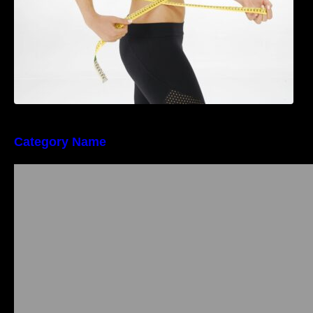
Category Name
Importanța conformității tehnice și a protecției
muncii în dezvoltarea unei afaceri moderne