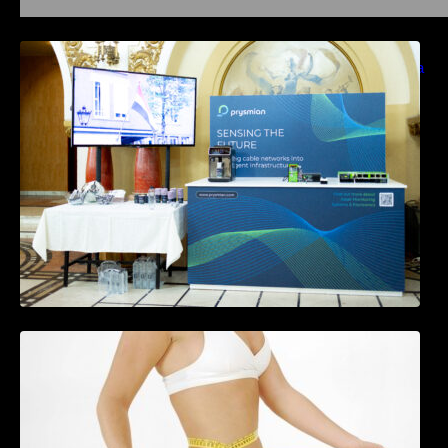
Prysmian aduce la COMM26 tehnologii de
sensing si Digital Energy pentru monitorizarea
in timp real a infrastrucrutilor critice
Tratamentul Wegovy® generează o scădere
în greutate de până la 22,6% la femei în
perioada menopauzei și reduce la jumătate
riscul de migrene