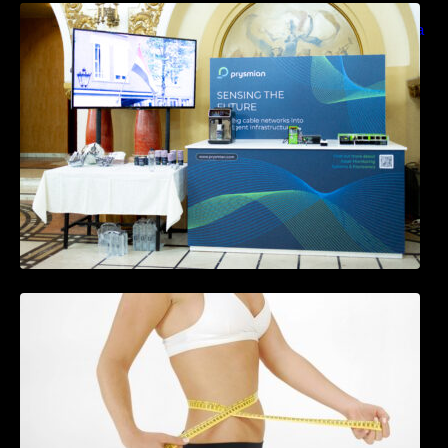
Prysmian aduce la COMM26 tehnologii de
sensing si Digital Energy pentru monitorizarea
in timp real a infrastrucrutilor critice
Tratamentul Wegovy® generează o scădere
în greutate de până la 22,6% la femei în
perioada menopauzei și reduce la jumătate
riscul de migrene