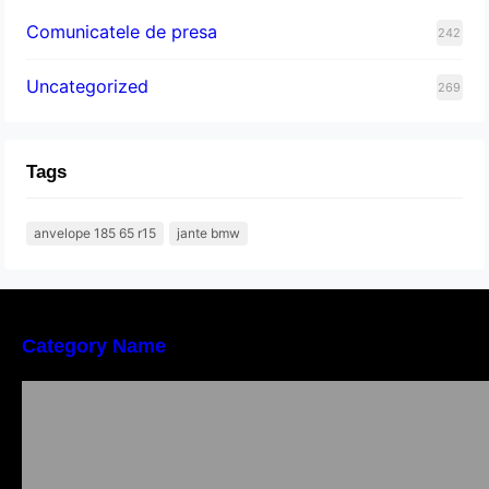
Comunicatele de presa
242
Uncategorized
269
Tags
anvelope 185 65 r15
jante bmw
Category Name
Importanța conformității tehnice și a protecției
muncii în dezvoltarea unei afaceri moderne