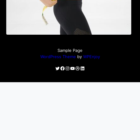
Sample Page
WordPress Theme
by
WPEnjoy
Twitter
Facebook
Instagram
YouTube
Dribbble
LinkedIn