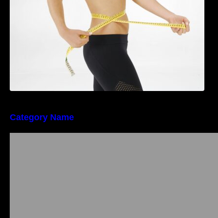
Category Name
Importanța conformității tehnice și a protecției
muncii în dezvoltarea unei afaceri moderne