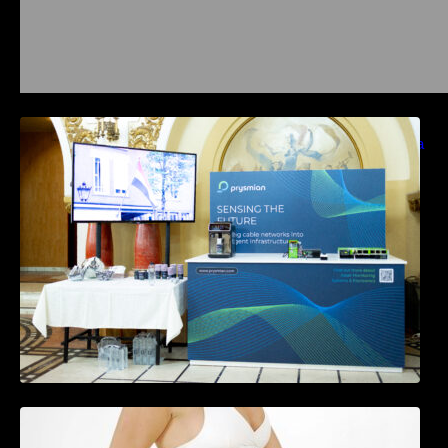
Prysmian aduce la COMM26 tehnologii de
sensing si Digital Energy pentru monitorizarea
in timp real a infrastrucrutilor critice
Tratamentul Wegovy® generează o scădere
în greutate de până la 22,6% la femei în