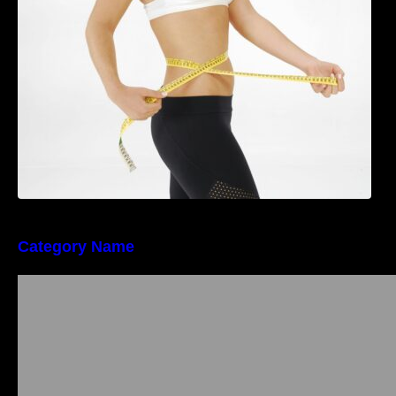
perioada menopauzei și reduce la jumătate
riscul de migrene
Category Name
Importanța conformității tehnice și a protecției
muncii în dezvoltarea unei afaceri moderne