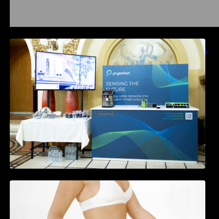
Prysmian aduce la COMM26 tehnologii de
sensing si Digital Energy pentru monitorizarea
in timp real a infrastrucrutilor critice
Tratamentul Wegovy® generează o scădere
în greutate de până la 22,6% la femei în
perioada menopauzei și reduce la jumătate
riscul de migrene