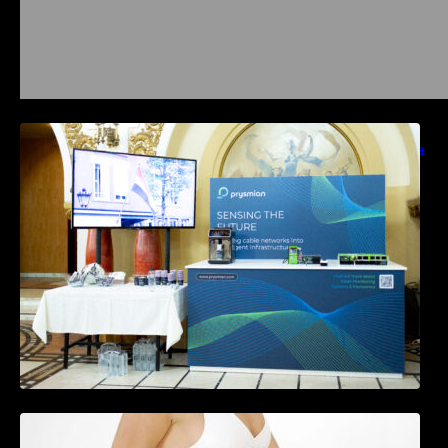
Prysmian aduce la COMM26 tehnologii de
sensing si Digital Energy pentru monitorizarea
in timp real a infrastrucrutilor critice
Tratamentul Wegovy® generează o scădere
în greutate de până la 22,6% la femei în