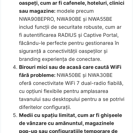
oaspeți, cum ar fi cafenele, hoteluri, clinici
sau magazine:
modele precum
NWA90BEPRO, NWA90BE și NWA55BE
includ funcții de securitate robuste, cum ar
fi autentificarea RADIUS și Captive Portal,
făcându-le perfecte pentru gestionarea în
siguranță a conectivității oaspeților și
branding experiența de conectare.
Birouri mici sau de acasă care caută WiFi
fără probleme:
NWA50BE și NWA30BE
oferă conectivitate WiFi 7 dual-radio fiabilă,
cu opțiuni flexibile pentru amplasarea
tavanului sau desktopului pentru a se potrivi
diferitelor configurații.
Medii cu spațiu limitat, cum ar fi ghișeele
de vânzare cu amănuntul, magazinele
pop-up sau configurațiile temporare de