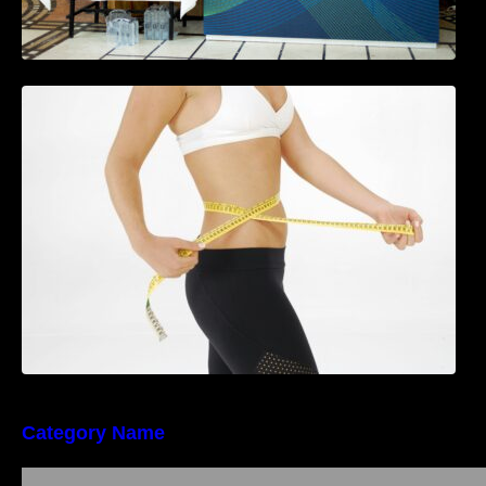
Tratamentul Wegovy® generează o scădere
în greutate de până la 22,6% la femei în
perioada menopauzei și reduce la jumătate
riscul de migrene
Category Name
Importanța conformității tehnice și a protecției