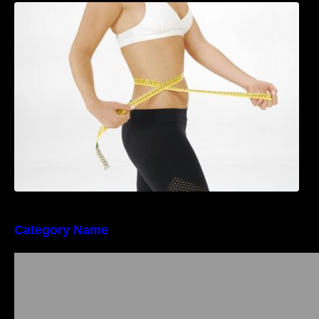
Tratamentul Wegovy® generează o scădere
în greutate de până la 22,6% la femei în
perioada menopauzei și reduce la jumătate
riscul de migrene
Category Name
Importanța conformității tehnice și a protecției
muncii în dezvoltarea unei afaceri moderne