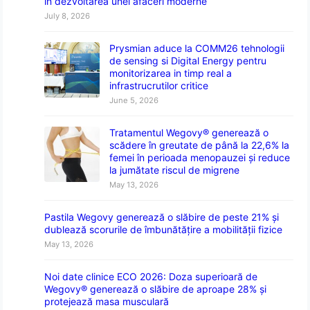
în dezvoltarea unei afaceri moderne
July 8, 2026
Prysmian aduce la COMM26 tehnologii
de sensing si Digital Energy pentru
monitorizarea in timp real a
infrastrucrutilor critice
June 5, 2026
Tratamentul Wegovy® generează o
scădere în greutate de până la 22,6% la
femei în perioada menopauzei și reduce
la jumătate riscul de migrene
May 13, 2026
Pastila Wegovy generează o slăbire de peste 21% și
dublează scorurile de îmbunătățire a mobilității fizice
May 13, 2026
Noi date clinice ECO 2026: Doza superioară de
Wegovy® generează o slăbire de aproape 28% și
protejează masa musculară