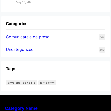
May 12, 2026
Categories
Comunicatele de presa
242
Uncategorized
269
Tags
anvelope 185 65 r15
jante bmw
Category Name