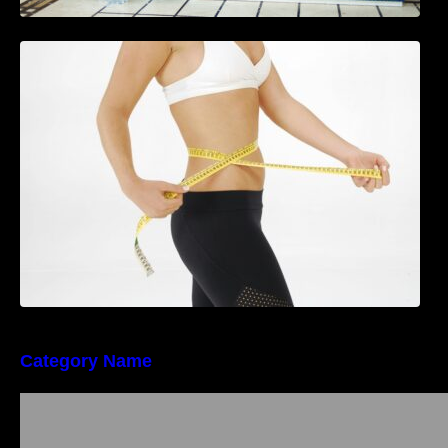
Tratamentul Wegovy® generează o scădere
în greutate de până la 22,6% la femei în
perioada menopauzei și reduce la jumătate
riscul de migrene
Category Name
Importanța conformității tehnice și a protecției
muncii în dezvoltarea unei afaceri moderne