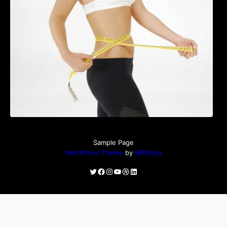
perioada menopauzei și reduce la jumătate
riscul de migrene
Sample Page
WordPress Theme
by
WPEnjoy
Twitter
Facebook
Instagram
YouTube
Dribbble
LinkedIn