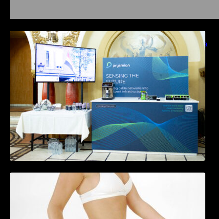
Prysmian aduce la COMM26 tehnologii de
sensing si Digital Energy pentru monitorizarea
in timp real a infrastrucrutilor critice
Tratamentul Wegovy® generează o scădere
în greutate de până la 22,6% la femei în
perioada menopauzei și reduce la jumătate
riscul de migrene