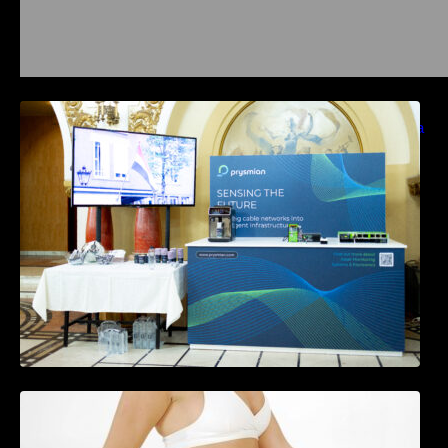
Prysmian aduce la COMM26 tehnologii de
sensing si Digital Energy pentru monitorizarea
in timp real a infrastrucrutilor critice
Tratamentul Wegovy® generează o scădere
în greutate de până la 22,6% la femei în
perioada menopauzei și reduce la jumătate