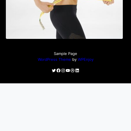
Sample Page
WordPress Theme
by
WPEnjoy
Twitter
Facebook
Instagram
YouTube
Dribbble
LinkedIn