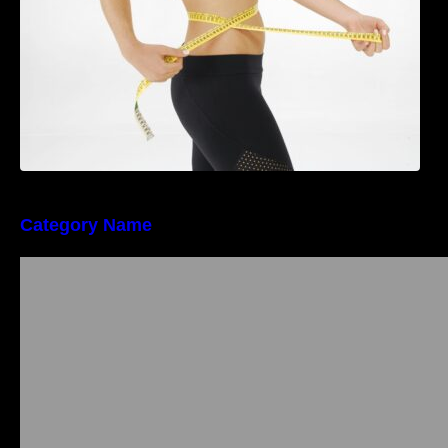
Category Name
Importanța conformității tehnice și a protecției
muncii în dezvoltarea unei afaceri moderne