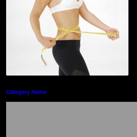
în greutate de până la 22,6% la femei în
perioada menopauzei și reduce la jumătate
riscul de migrene
Category Name
Importanța conformității tehnice și a protecției
muncii în dezvoltarea unei afaceri moderne