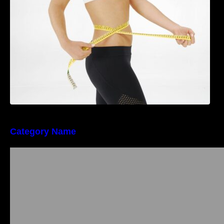
riscul de migrene
Category Name
Importanța conformității tehnice și a protecției
muncii în dezvoltarea unei afaceri moderne