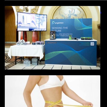
Prysmian aduce la COMM26 tehnologii de
sensing si Digital Energy pentru monitorizarea
in timp real a infrastrucrutilor critice
Tratamentul Wegovy® generează o scădere
în greutate de până la 22,6% la femei în
perioada menopauzei și reduce la jumătate
riscul de migrene