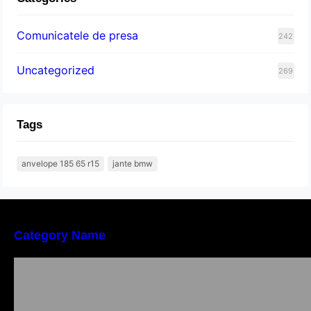
Comunicatele de presa
242
Uncategorized
269
Tags
anvelope 185 65 r15
jante bmw
Category Name
Importanța conformității tehnice și a protecției
muncii în dezvoltarea unei afaceri moderne