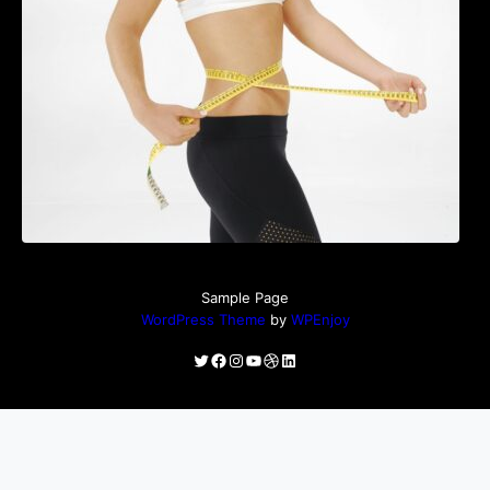
perioada menopauzei și reduce la jumătate
riscul de migrene
Sample Page
WordPress Theme
by
WPEnjoy
Twitter
Facebook
Instagram
YouTube
Dribbble
LinkedIn