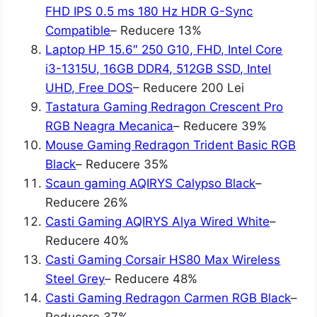
FHD IPS 0.5 ms 180 Hz HDR G-Sync
Compatible
– Reducere 13%
Laptop HP 15.6″ 250 G10, FHD, Intel Core
i3-1315U, 16GB DDR4, 512GB SSD, Intel
UHD, Free DOS
– Reducere 200 Lei
Tastatura Gaming Redragon Crescent Pro
RGB Neagra Mecanica
– Reducere 39%
Mouse Gaming Redragon Trident Basic RGB
Black
– Reducere 35%
Scaun gaming AQIRYS Calypso Black
–
Reducere 26%
Casti Gaming AQIRYS Alya Wired White
–
Reducere 40%
Casti Gaming Corsair HS80 Max Wireless
Steel Grey
– Reducere 48%
Casti Gaming Redragon Carmen RGB Black
–