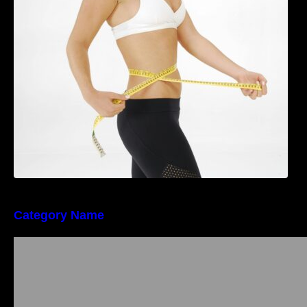
Tratamentul Wegovy® generează o scădere
în greutate de până la 22,6% la femei în
perioada menopauzei și reduce la jumătate
riscul de migrene
Category Name
Importanța conformității tehnice și a protecției
muncii în dezvoltarea unei afaceri moderne