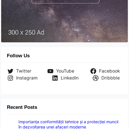
Follow Us
Twitter
YouTube
Facebook
Instagram
LinkedIn
Dribbble
Recent Posts
Importanța conformității tehnice și a protecției muncii
în dezvoltarea unei afaceri moderne