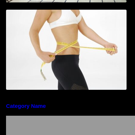
Tratamentul Wegovy® generează o scădere
în greutate de până la 22,6% la femei în
perioada menopauzei și reduce la jumătate
riscul de migrene
Category Name
Importanța conformității tehnice și a protecției
muncii în dezvoltarea unei afaceri moderne