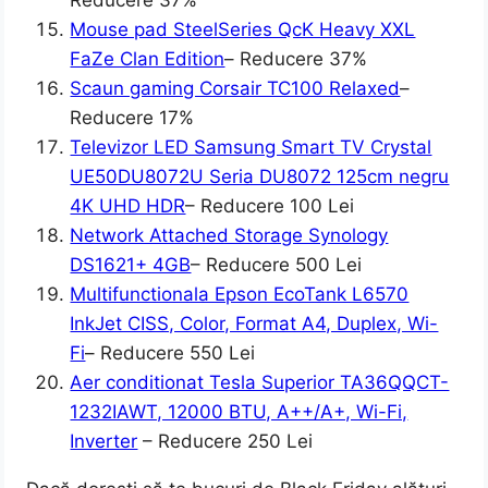
Reducere 37%
Mouse pad SteelSeries QcK Heavy XXL
FaZe Clan Edition
– Reducere 37%
Scaun gaming Corsair TC100 Relaxed
–
Reducere 17%
Televizor LED Samsung Smart TV Crystal
UE50DU8072U Seria DU8072 125cm negru
4K UHD HDR
– Reducere 100 Lei
Network Attached Storage Synology
DS1621+ 4GB
– Reducere 500 Lei
Multifunctionala Epson EcoTank L6570
InkJet CISS, Color, Format A4, Duplex, Wi-
Fi
– Reducere 550 Lei
Aer conditionat Tesla Superior TA36QQCT-
1232IAWT, 12000 BTU, A++/A+, Wi-Fi,
Inverter
– Reducere 250 Lei