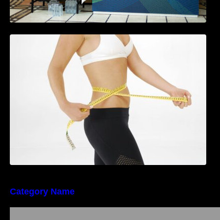
Tratamentul Wegovy® generează o scădere
în greutate de până la 22,6% la femei în
perioada menopauzei și reduce la jumătate
riscul de migrene
Category Name
Importanța conformității tehnice și a protecției