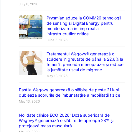
July 8, 2026
Prysmian aduce la COMM26 tehnologii
de sensing si Digital Energy pentru
monitorizarea in timp real a
infrastrucrutilor critice
June 5, 2026
Tratamentul Wegovy® generează o
scădere în greutate de până la 22,6% la
femei în perioada menopauzei și reduce
la jumătate riscul de migrene
May 13, 2026
Pastila Wegovy generează o slăbire de peste 21% și
dublează scorurile de îmbunătățire a mobilității fizice
May 13, 2026
Noi date clinice ECO 2026: Doza superioară de
Wegovy® generează o slăbire de aproape 28% și
protejează masa musculară
May 12, 2026