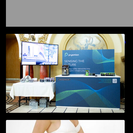
Prysmian aduce la COMM26 tehnologii de
sensing si Digital Energy pentru monitorizarea
in timp real a infrastrucrutilor critice
Tratamentul Wegovy® generează o scădere
în greutate de până la 22,6% la femei în