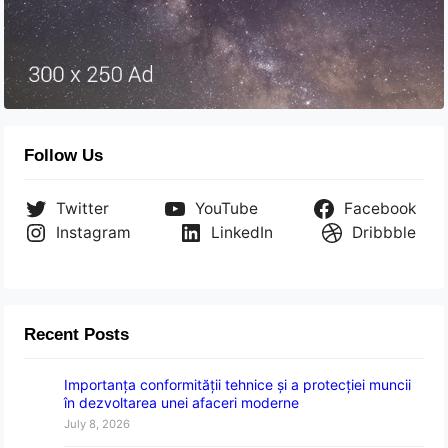
Follow Us
Twitter
YouTube
Facebook
Instagram
LinkedIn
Dribbble
Recent Posts
Importanța conformității tehnice și a protecției muncii
în dezvoltarea unei afaceri moderne
July 8, 2026