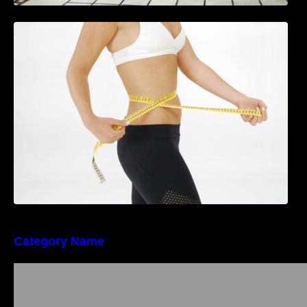
Tratamentul Wegovy® generează o scădere
în greutate de până la 22,6% la femei în
perioada menopauzei și reduce la jumătate
riscul de migrene
Category Name
Importanța conformității tehnice și a protecției
muncii în dezvoltarea unei afaceri moderne