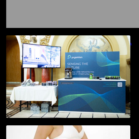
Prysmian aduce la COMM26 tehnologii de
sensing si Digital Energy pentru monitorizarea
in timp real a infrastrucrutilor critice
Tratamentul Wegovy® generează o scădere
în greutate de până la 22,6% la femei în