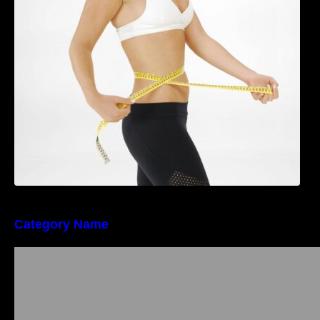
Tratamentul Wegovy® generează o scădere
în greutate de până la 22,6% la femei în
perioada menopauzei și reduce la jumătate
riscul de migrene
Category Name
Importanța conformității tehnice și a protecției
muncii în dezvoltarea unei afaceri moderne