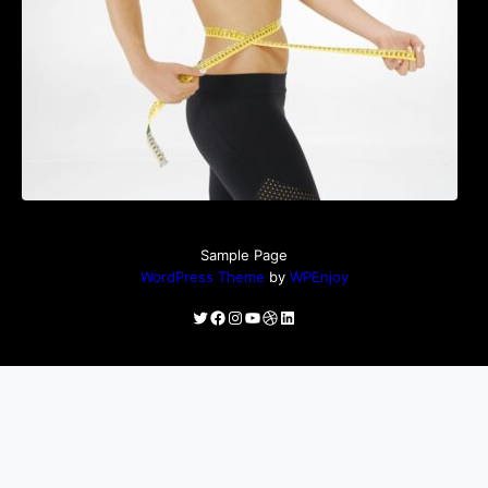
Sample Page
WordPress Theme
by
WPEnjoy
Twitter
Facebook
Instagram
YouTube
Dribbble
LinkedIn