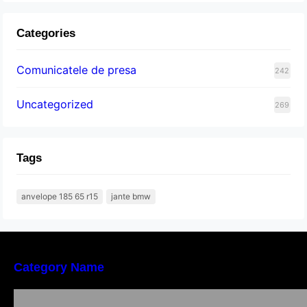
Categories
Comunicatele de presa
242
Uncategorized
269
Tags
anvelope 185 65 r15
jante bmw
Category Name
Importanța conformității tehnice și a protecției