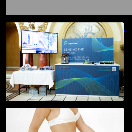
Prysmian aduce la COMM26 tehnologii de
sensing si Digital Energy pentru monitorizarea
in timp real a infrastrucrutilor critice
Tratamentul Wegovy® generează o scădere
în greutate de până la 22,6% la femei în
perioada menopauzei și reduce la jumătate
riscul de migrene