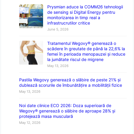
Prysmian aduce la COMM26 tehnologii
de sensing si Digital Energy pentru
monitorizarea in timp real a
infrastrucrutilor critice
June 5, 2026
Tratamentul Wegovy® generează o
scădere în greutate de până la 22,6% la
femei în perioada menopauzei și reduce
la jumătate riscul de migrene
May 13, 2026
Pastila Wegovy generează o slăbire de peste 21% și
dublează scorurile de îmbunătățire a mobilității fizice
May 13, 2026
Noi date clinice ECO 2026: Doza superioară de
Wegovy® generează o slăbire de aproape 28% și
protejează masa musculară
May 12, 2026