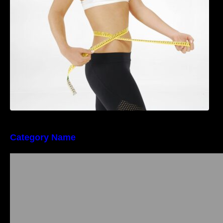
perioada menopauzei și reduce la jumătate
riscul de migrene
Category Name
Importanța conformității tehnice și a protecției
muncii în dezvoltarea unei afaceri moderne