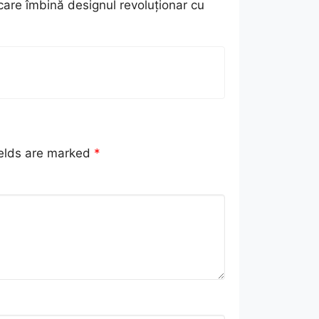
care îmbină designul revoluționar cu
ields are marked
*