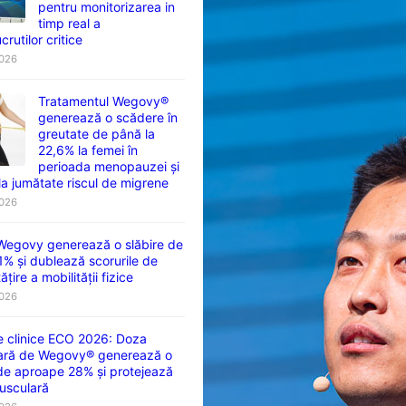
pentru monitorizarea in
timp real a
crutilor critice
2026
Tratamentul Wegovy®
generează o scădere în
greutate de până la
22,6% la femei în
perioada menopauzei și
la jumătate riscul de migrene
2026
 Wegovy generează o slăbire de
1% și dublează scorurile de
țire a mobilității fizice
2026
e clinice ECO 2026: Doza
ară de Wegovy® generează o
 de aproape 28% și protejează
usculară