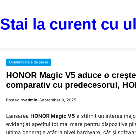
Stai la curent cu u
Comunicatele de presa
HONOR Magic V5 aduce o creșter
comparativ cu predecesorul, H
Posted by
admin
–
September 9, 2025
Lansarea
HONOR Magic V5
a stârnit un interes majo
evidențiat apetitul tot mai mare pentru dispozitive p
ultimă generație atât la nivel hardware, cât și software