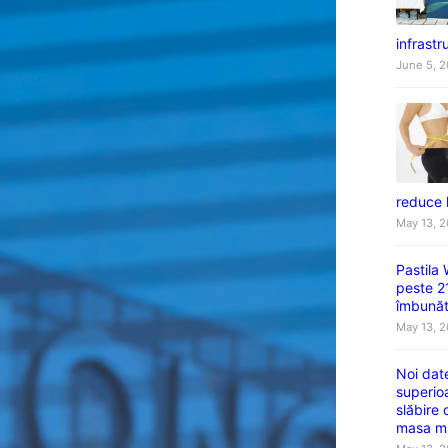
infrastru
June 5, 
reduce 
May 13, 
Pastila
peste 2
îmbunătă
May 13, 
Noi dat
superio
slăbire
masa m