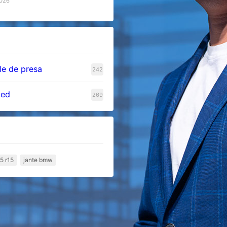
2026
e de presa
242
zed
269
5 r15
jante bmw