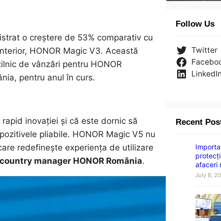
Follow Us
strat o creștere de 53% comparativ cu
Twitter
i anterior, HONOR Magic V3. Această
Facebo
 zilnic de vânzări pentru HONOR
LinkedI
ia, pentru anul în curs.
rapid inovației și că este dornic să
Recent Pos
ispozitivele pliabile. HONOR Magic V5 nu
Importan
are redefinește experiența de utilizare
protecți
, country manager HONOR România
.
afaceri
July 8, 2