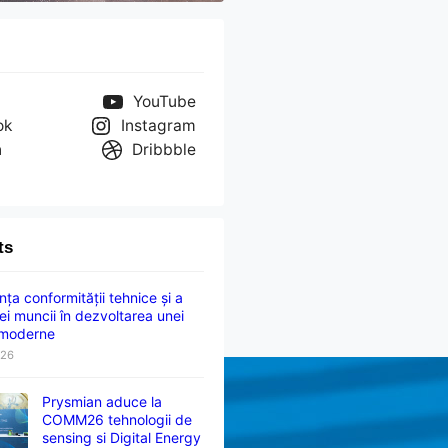
YouTube
ok
Instagram
n
Dribbble
ts
ța conformității tehnice și a
ei muncii în dezvoltarea unei
 moderne
026
Prysmian aduce la
COMM26 tehnologii de
sensing si Digital Energy