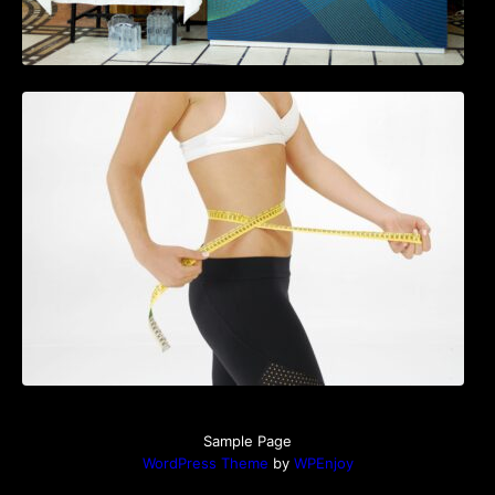
Tratamentul Wegovy® generează o scădere
în greutate de până la 22,6% la femei în
perioada menopauzei și reduce la jumătate
riscul de migrene
Sample Page
WordPress Theme
by
WPEnjoy