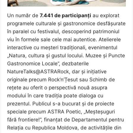
Un număr de
7.441 de participanți
au explorat
programele culturale și gastronomice desfășurate
în paralel cu festivalul, descoperind patrimoniul
viu în formele sale cele mai autentice. Atelierele
interactive cu meșteri tradiționali, evenimentul
„Natura, cultura și gustul locului. Muzee și Puncte
Gastronomice Locale”, dezbaterile
NatureTalks@ASTRARock, dar și inițiative
originale precum Rock’n’Țesut sau Schimb de
rețete au oferit o perspectivă nouă asupra
modului în care tradiția poate dialoga cu
prezentul. Publicul s-a bucurat și de proiecte
speciale precum ASTRA Poetic, „Meșteșuguri
fără frontiere!”, finanțat de Departamentul pentru
Relația cu Republica Moldova, de activitățile din