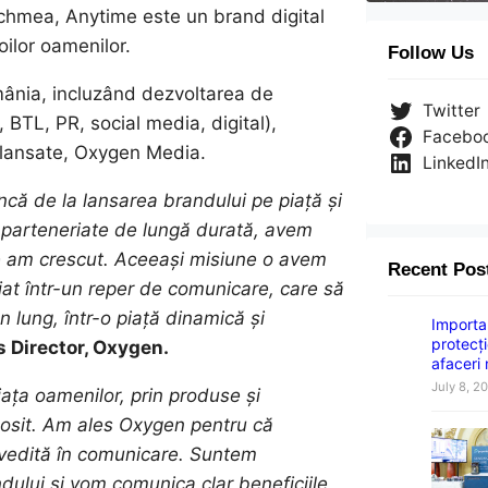
Achmea, Anytime este un brand digital
oilor oamenilor.
Follow Us
mânia, incluzând dezvoltarea de
Twitter
 BTL, PR, social media, digital),
Facebo
u lansate, Oxygen Media.
LinkedI
ncă de la lansarea brandului pe piață și
în parteneriate de lungă durată, avem
are am crescut. Aceeași misiune o avem
Recent Pos
iat într-un reper de comunicare, care să
 lung, într-o piață dinamică și
Importan
protecți
 Director, Oxygen.
afaceri
July 8, 2
ața oamenilor, prin produse și
olosit. Am ales Oxygen pentru că
ovedită în comunicare. Suntem
ndului și vom comunica clar beneficiile