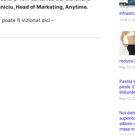
niciu, Head of Marketing, Anytime.
infrastru
poate fi vizionat aici –
June 5, 
reduce 
May 13, 
Pastila
peste 2
îmbunătă
May 13, 
Noi dat
superio
slăbire
masa m