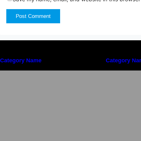
Category Name
Category Na
Importanța conformității tehnice și a
I
protecției muncii în dezvoltarea
p
unei afaceri moderne
u