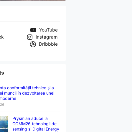
YouTube
ok
Instagram
n
Dribbble
ts
ța conformității tehnice și a
ei muncii în dezvoltarea unei
 moderne
026
Prysmian aduce la
COMM26 tehnologii de
sensing si Digital Energy