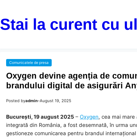
Stai la curent cu u
Comunicatele de presa
Oxygen devine agenția de comuni
brandului digital de asigurări A
Posted by
admin
–
August 19, 2025
București, 19 august 2025
–
Oxygen
, cea mai mare
integrată din România, a fost desemnată, în urma unu
gestioneze comunicarea pentru brandul internațional