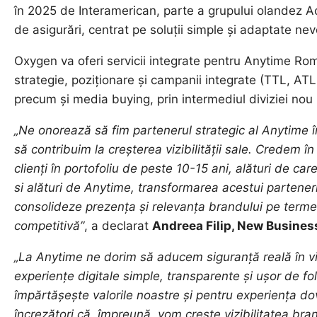
în 2025 de Interamerican, parte a grupului olandez 
de asigurări, centrat pe soluții simple și adaptate nev
Oxygen va oferi servicii integrate pentru Anytime Ro
strategie, poziționare și campanii integrate (TTL, ATL,
precum și media buying, prin intermediul diviziei no
„Ne onorează să fim partenerul strategic al Anytime î
să contribuim la creșterea vizibilității sale. Credem 
clienți în portofoliu de peste 10-15 ani, alături de c
si alături de Anytime, transformarea acestui partener
consolideze prezența și relevanța brandului pe termen
competitivă”
, a declarat
Andreea Filip, New Business
„La Anytime ne dorim să aducem siguranță reală în vi
experiențe digitale simple, transparente și ușor de f
împărtășește valorile noastre și pentru experiența d
încrezători că, împreună, vom crește vizibilitatea bra