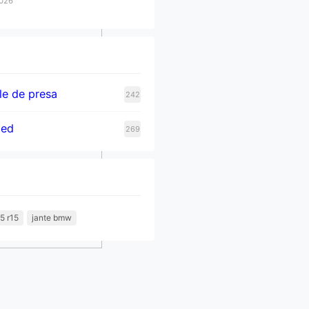
2026
e de presa
242
zed
269
5 r15
jante bmw