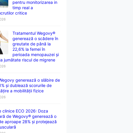
pentru monitorizarea in
timp real a
crutilor critice
2026
Tratamentul Wegovy®
generează o scădere în
greutate de până la
22,6% la femei în
perioada menopauzei și
la jumătate riscul de migrene
2026
 Wegovy generează o slăbire de
1% și dublează scorurile de
țire a mobilității fizice
2026
e clinice ECO 2026: Doza
ară de Wegovy® generează o
 de aproape 28% și protejează
usculară