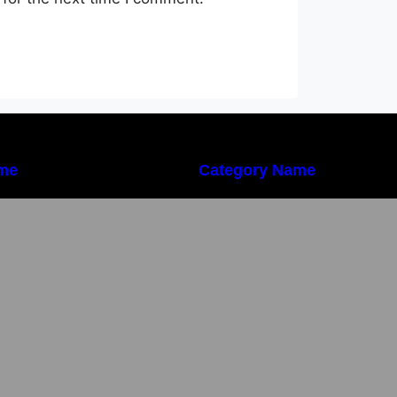
me
Category Name
mportanța conformității tehnice și a
Importanța conformi
rotecției muncii în dezvoltarea
protecției muncii 
nei afaceri moderne
unei afaceri mode