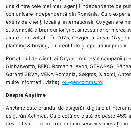
una dintre cele mai mari agenții independente de pub
comunicare independentă din România. Cu o experienț
extins de clienți locali și internaționali, Oxygen are 
sustenabilă a brandurilor și businessurilor prin creati
axate pe rezultate. În 2025, Oxygen a lansat Oxygen 
planning & buying, cu identitate și operațiuni proprii.
Portofoliul de clienți ai Oxygen reunește companii 
Globalworth, BEKO Romania, Avon, STRABAG, Băneas
Garanti BBVA, VEKA Romania, Selgros, Xiaomi, Anten
multe informații, vizitați
oxygencomms.ro
.
Despre Anytime
Anytime este brandul de asigurări digitale al Intera
asigurări Achmea. Cu o cotă de piață de peste 45% atâ
devenit sinonim cu excelența în servicii și inovația în