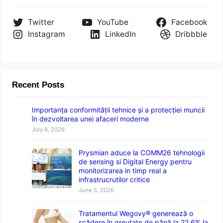
Twitter
YouTube
Facebook
Instagram
LinkedIn
Dribbble
Recent Posts
Importanța conformității tehnice și a protecției muncii
în dezvoltarea unei afaceri moderne
July 8, 2026
Prysmian aduce la COMM26 tehnologii
de sensing si Digital Energy pentru
monitorizarea in timp real a
infrastrucrutilor critice
June 5, 2026
Tratamentul Wegovy® generează o
scădere în greutate de până la 22,6% la