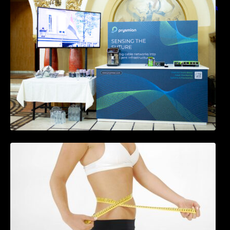
sensing si Digital Energy pentru monitorizarea
in timp real a infrastrucrutilor critice
Tratamentul Wegovy® generează o scădere
în greutate de până la 22,6% la femei în
perioada menopauzei și reduce la jumătate
riscul de migrene