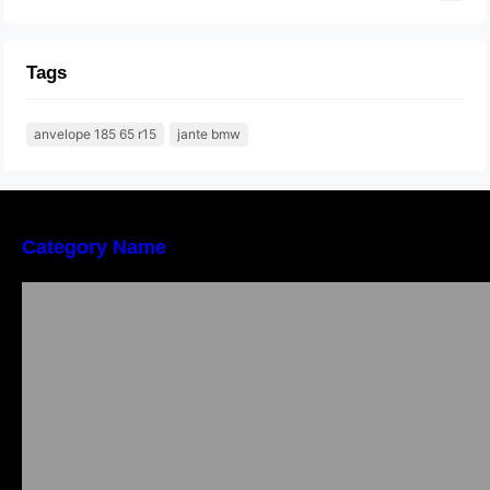
Tags
anvelope 185 65 r15
jante bmw
Category Name
Importanța conformității tehnice și a protecției
muncii în dezvoltarea unei afaceri moderne