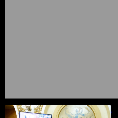
Prysmian aduce la COMM26 tehnologii de
sensing si Digital Energy pentru monitorizarea
in timp real a infrastrucrutilor critice