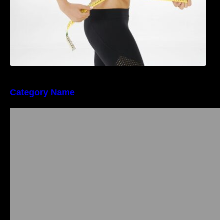
Category Name
Importanța conformității tehnice și a protecției
muncii în dezvoltarea unei afaceri moderne