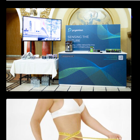
Prysmian aduce la COMM26 tehnologii de
sensing si Digital Energy pentru monitorizarea
in timp real a infrastrucrutilor critice
Tratamentul Wegovy® generează o scădere
în greutate de până la 22,6% la femei în
perioada menopauzei și reduce la jumătate
riscul de migrene