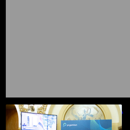
Prysmian aduce la COMM26 tehnologii de
sensing si Digital Energy pentru monitorizarea
in timp real a infrastrucrutilor critice