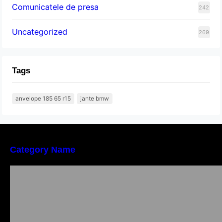
Comunicatele de presa
242
Uncategorized
269
Tags
anvelope 185 65 r15
jante bmw
Category Name
Importanța conformității tehnice și a protecției
muncii în dezvoltarea unei afaceri moderne