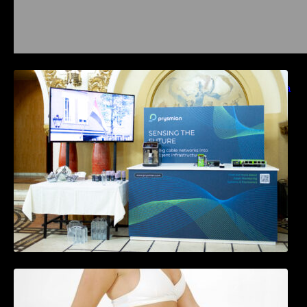
Prysmian aduce la COMM26 tehnologii de
sensing si Digital Energy pentru monitorizarea
in timp real a infrastrucrutilor critice
Tratamentul Wegovy® generează o scădere
în greutate de până la 22,6% la femei în
perioada menopauzei și reduce la jumătate