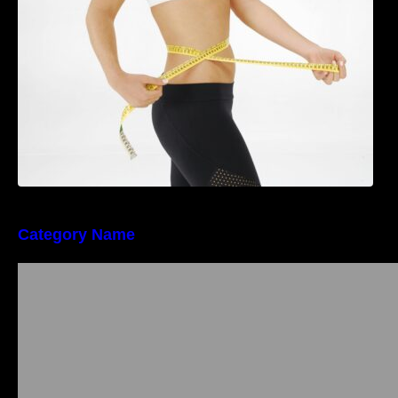
riscul de migrene
Category Name
Importanța conformității tehnice și a protecției
muncii în dezvoltarea unei afaceri moderne