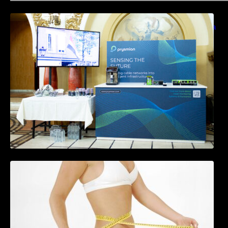
Prysmian aduce la COMM26 tehnologii de
sensing si Digital Energy pentru monitorizarea
in timp real a infrastrucrutilor critice
Tratamentul Wegovy® generează o scădere
în greutate de până la 22,6% la femei în
perioada menopauzei și reduce la jumătate
riscul de migrene