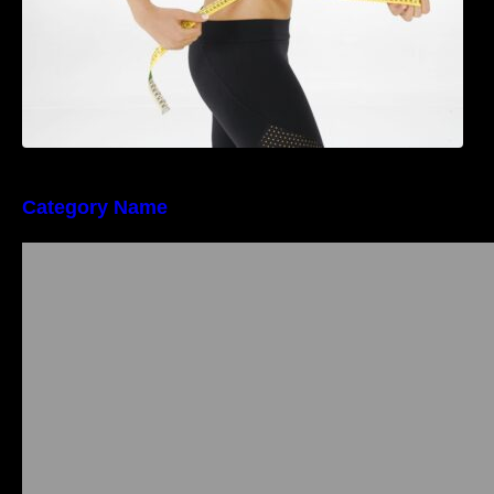
Category Name
Importanța conformității tehnice și a protecției
muncii în dezvoltarea unei afaceri moderne