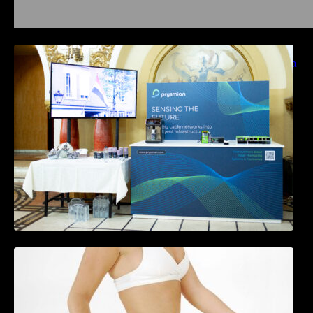
Prysmian aduce la COMM26 tehnologii de
sensing si Digital Energy pentru monitorizarea
in timp real a infrastrucrutilor critice
Tratamentul Wegovy® generează o scădere
în greutate de până la 22,6% la femei în
perioada menopauzei și reduce la jumătate
riscul de migrene