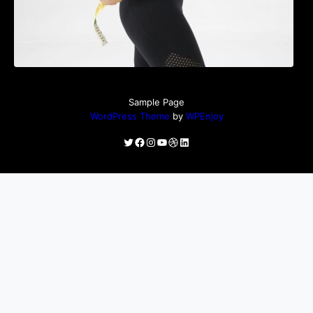
Sample Page
WordPress Theme
by
WPEnjoy
Twitter
Facebook
Instagram
YouTube
Dribbble
LinkedIn