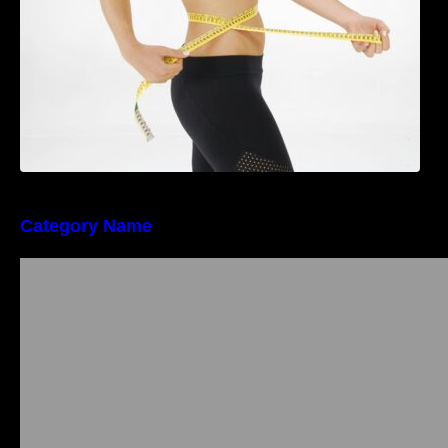
Category Name
Importanța conformității tehnice și a protecției
muncii în dezvoltarea unei afaceri moderne