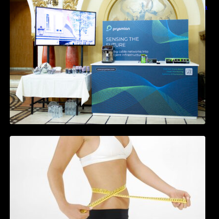
sensing si Digital Energy pentru monitorizarea
in timp real a infrastrucrutilor critice
Tratamentul Wegovy® generează o scădere
în greutate de până la 22,6% la femei în
perioada menopauzei și reduce la jumătate
riscul de migrene