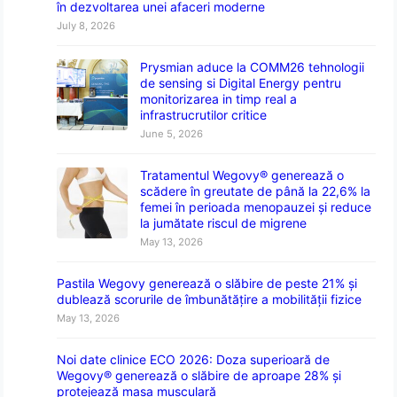
în dezvoltarea unei afaceri moderne
July 8, 2026
Prysmian aduce la COMM26 tehnologii
de sensing si Digital Energy pentru
monitorizarea in timp real a
infrastrucrutilor critice
June 5, 2026
Tratamentul Wegovy® generează o
scădere în greutate de până la 22,6% la
femei în perioada menopauzei și reduce
la jumătate riscul de migrene
May 13, 2026
Pastila Wegovy generează o slăbire de peste 21% și
dublează scorurile de îmbunătățire a mobilității fizice
May 13, 2026
Noi date clinice ECO 2026: Doza superioară de
Wegovy® generează o slăbire de aproape 28% și
protejează masa musculară