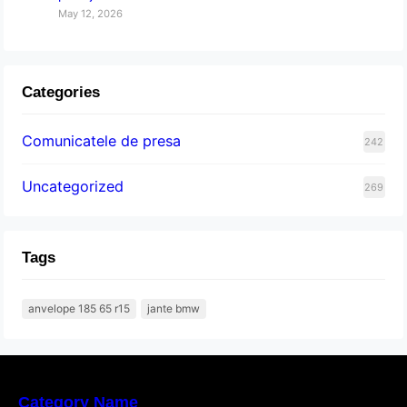
May 12, 2026
Categories
Comunicatele de presa
242
Uncategorized
269
Tags
anvelope 185 65 r15
jante bmw
Category Name