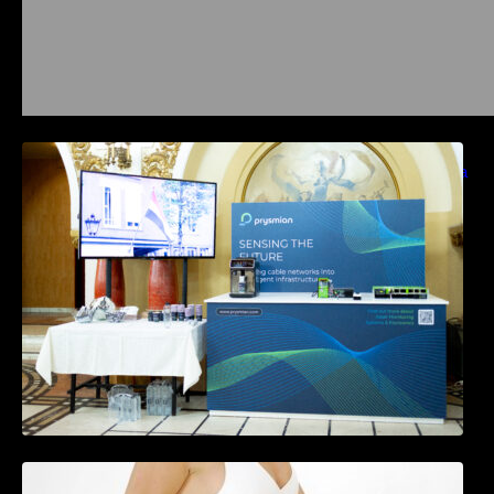
Prysmian aduce la COMM26 tehnologii de
sensing si Digital Energy pentru monitorizarea
in timp real a infrastrucrutilor critice
Tratamentul Wegovy® generează o scădere
în greutate de până la 22,6% la femei în