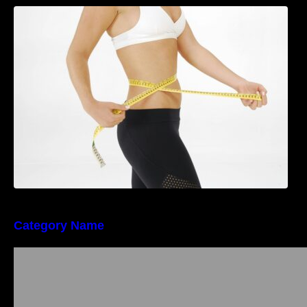
Tratamentul Wegovy® generează o scădere
în greutate de până la 22,6% la femei în
perioada menopauzei și reduce la jumătate
riscul de migrene
Category Name
Importanța conformității tehnice și a protecției
muncii în dezvoltarea unei afaceri moderne