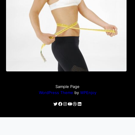
perioada menopauzei și reduce la jumătate
riscul de migrene
Sample Page
WordPress Theme
by
WPEnjoy
Twitter
Facebook
Instagram
YouTube
Dribbble
LinkedIn