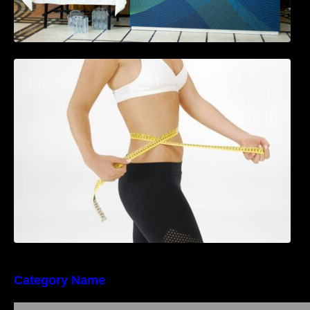
Tratamentul Wegovy® generează o scădere
în greutate de până la 22,6% la femei în
perioada menopauzei și reduce la jumătate
riscul de migrene
Category Name
Importanța conformității tehnice și a protecției