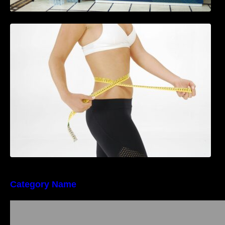
Tratamentul Wegovy® generează o scădere
în greutate de până la 22,6% la femei în
perioada menopauzei și reduce la jumătate
riscul de migrene
Category Name
Importanța conformității tehnice și a protecției
muncii în dezvoltarea unei afaceri moderne