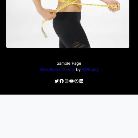
Sample Page
WordPress Theme
by
WPEnjoy
Twitter
Facebook
Instagram
YouTube
Dribbble
LinkedIn