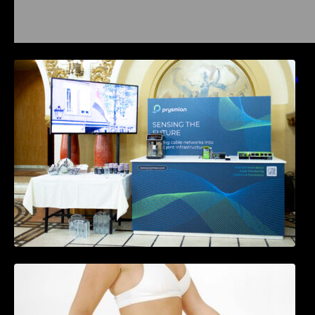
Prysmian aduce la COMM26 tehnologii de
sensing si Digital Energy pentru monitorizarea
in timp real a infrastrucrutilor critice
Tratamentul Wegovy® generează o scădere
în greutate de până la 22,6% la femei în
perioada menopauzei și reduce la jumătate
riscul de migrene