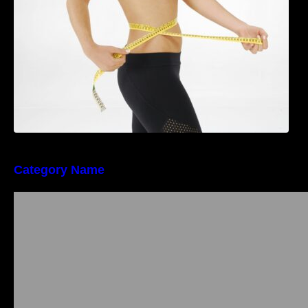
Category Name
Importanța conformității tehnice și a protecției
muncii în dezvoltarea unei afaceri moderne