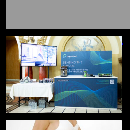
Prysmian aduce la COMM26 tehnologii de
sensing si Digital Energy pentru monitorizarea
in timp real a infrastrucrutilor critice
Tratamentul Wegovy® generează o scădere
în greutate de până la 22,6% la femei în