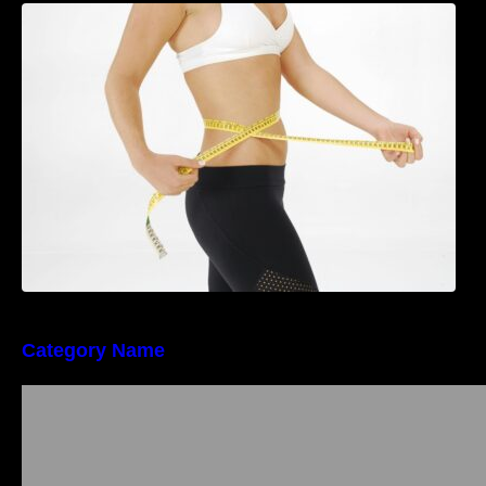
Tratamentul Wegovy® generează o scădere
în greutate de până la 22,6% la femei în
perioada menopauzei și reduce la jumătate
riscul de migrene
Category Name
Importanța conformității tehnice și a protecției
muncii în dezvoltarea unei afaceri moderne