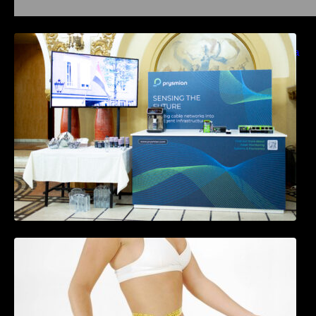
Prysmian aduce la COMM26 tehnologii de
sensing si Digital Energy pentru monitorizarea
in timp real a infrastrucrutilor critice
Tratamentul Wegovy® generează o scădere
în greutate de până la 22,6% la femei în
perioada menopauzei și reduce la jumătate
riscul de migrene