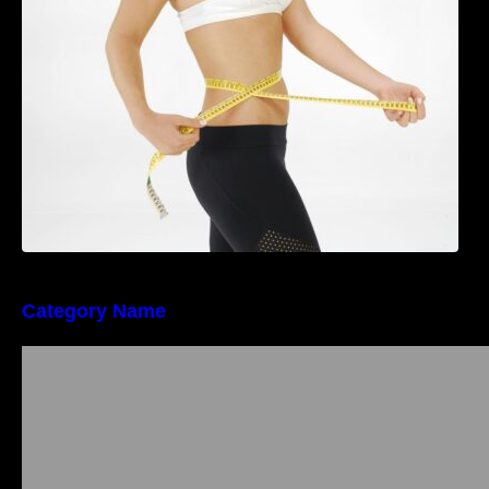
perioada menopauzei și reduce la jumătate
riscul de migrene
Category Name
Importanța conformității tehnice și a protecției
muncii în dezvoltarea unei afaceri moderne