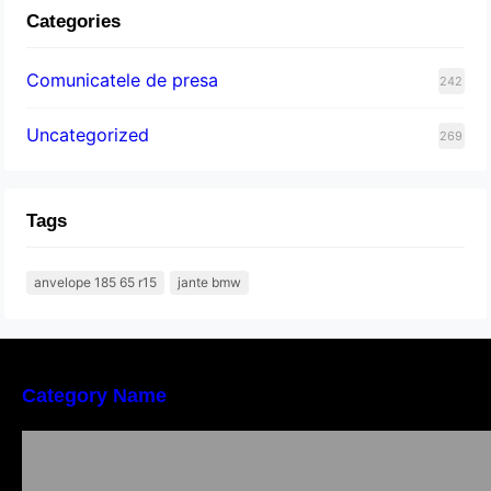
Categories
Comunicatele de presa
242
Uncategorized
269
Tags
anvelope 185 65 r15
jante bmw
Category Name
Importanța conformității tehnice și a protecției
muncii în dezvoltarea unei afaceri moderne