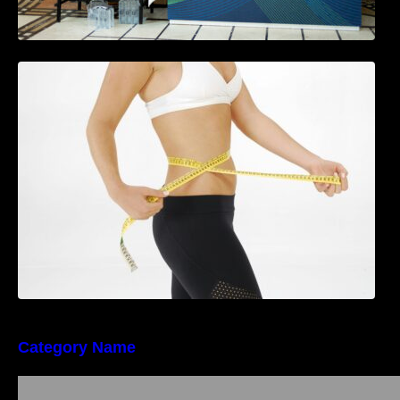
Tratamentul Wegovy® generează o scădere
în greutate de până la 22,6% la femei în
perioada menopauzei și reduce la jumătate
riscul de migrene
Category Name
Importanța conformității tehnice și a protecției
muncii în dezvoltarea unei afaceri moderne