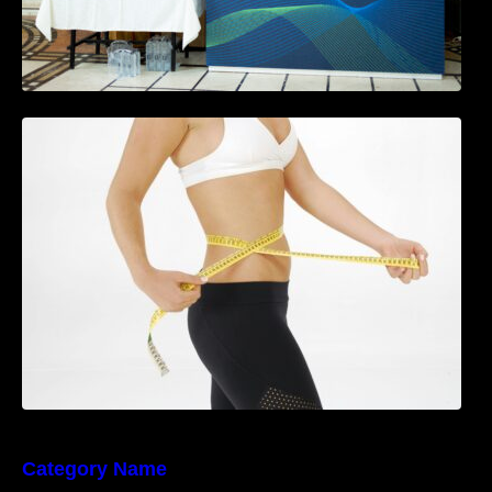
Tratamentul Wegovy® generează o scădere
în greutate de până la 22,6% la femei în
perioada menopauzei și reduce la jumătate
riscul de migrene
Category Name