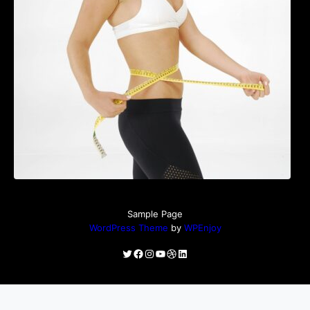
Tratamentul Wegovy® generează o scădere
în greutate de până la 22,6% la femei în
perioada menopauzei și reduce la jumătate
riscul de migrene
Sample Page
WordPress Theme
by
WPEnjoy
Twitter
Facebook
Instagram
YouTube
Dribbble
LinkedIn