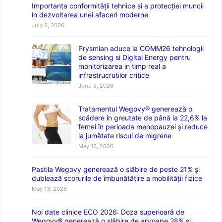
Importanța conformității tehnice și a protecției muncii
în dezvoltarea unei afaceri moderne
July 8, 2026
Prysmian aduce la COMM26 tehnologii
de sensing si Digital Energy pentru
monitorizarea in timp real a
infrastrucrutilor critice
June 5, 2026
Tratamentul Wegovy® generează o
scădere în greutate de până la 22,6% la
femei în perioada menopauzei și reduce
la jumătate riscul de migrene
May 13, 2026
Pastila Wegovy generează o slăbire de peste 21% și
dublează scorurile de îmbunătățire a mobilității fizice
May 13, 2026
Noi date clinice ECO 2026: Doza superioară de
Wegovy® generează o slăbire de aproape 28% și