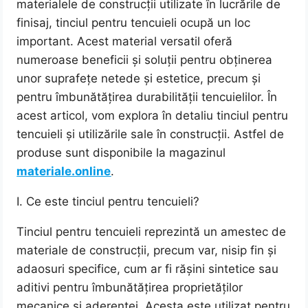
materialele de construcții utilizate în lucrările de
finisaj, tinciul pentru tencuieli ocupă un loc
important. Acest material versatil oferă
numeroase beneficii și soluții pentru obținerea
unor suprafețe netede și estetice, precum și
pentru îmbunătățirea durabilității tencuielilor. În
acest articol, vom explora în detaliu tinciul pentru
tencuieli și utilizările sale în construcții. Astfel de
produse sunt disponibile la magazinul
materiale.online
.
I. Ce este tinciul pentru tencuieli?
Tinciul pentru tencuieli reprezintă un amestec de
materiale de construcții, precum var, nisip fin și
adaosuri specifice, cum ar fi rășini sintetice sau
aditivi pentru îmbunătățirea proprietăților
mecanice și aderenței. Acesta este utilizat pentru