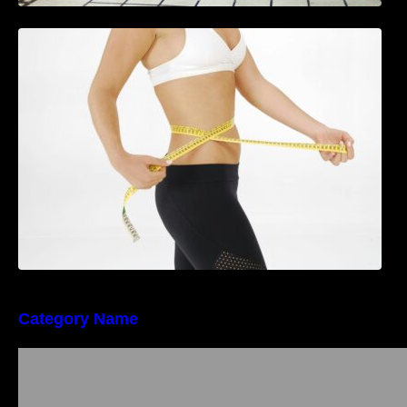
Tratamentul Wegovy® generează o scădere
în greutate de până la 22,6% la femei în
perioada menopauzei și reduce la jumătate
riscul de migrene
Category Name
Importanța conformității tehnice și a protecției
muncii în dezvoltarea unei afaceri moderne