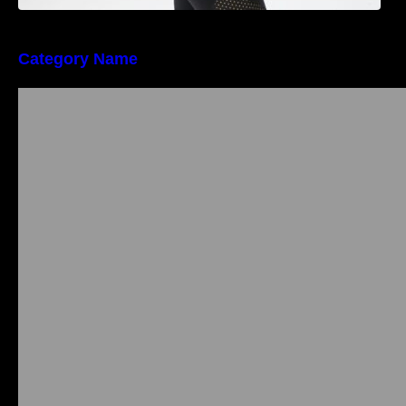
Category Name
Importanța conformității tehnice și a protecției
muncii în dezvoltarea unei afaceri moderne