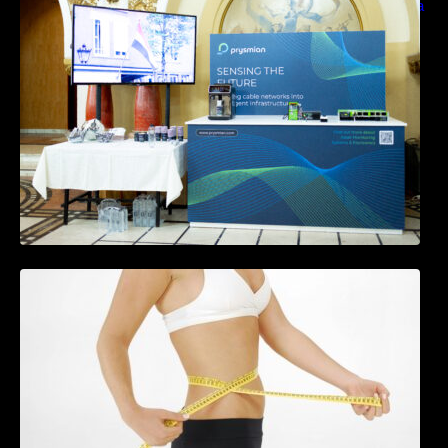
sensing si Digital Energy pentru monitorizarea
in timp real a infrastrucrutilor critice
Tratamentul Wegovy® generează o scădere
în greutate de până la 22,6% la femei în
perioada menopauzei și reduce la jumătate
riscul de migrene