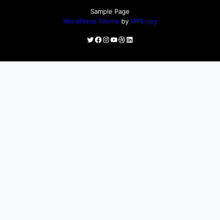
Sample Page
WordPress Theme
by
WPEnjoy
Twitter
Facebook
Instagram
YouTube
Dribbble
LinkedIn