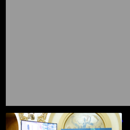
Prysmian aduce la COMM26 tehnologii de
sensing si Digital Energy pentru monitorizarea
in timp real a infrastrucrutilor critice