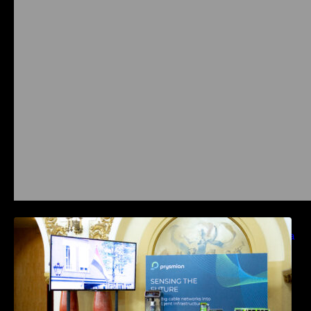
Prysmian aduce la COMM26 tehnologii de
sensing si Digital Energy pentru monitorizarea
in timp real a infrastrucrutilor critice