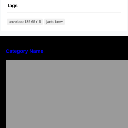
Tags
anvelope 185 65 r15
jante bmw
Category Name
Importanța conformității tehnice și a protecției
muncii în dezvoltarea unei afaceri moderne