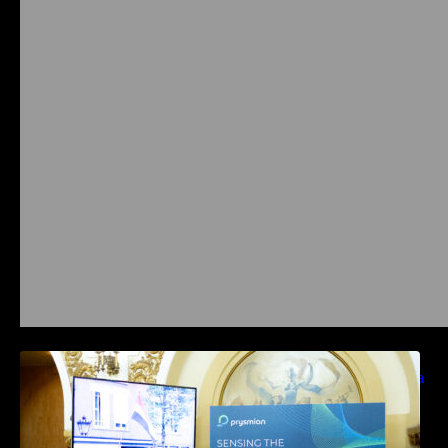
Prysmian aduce la COMM26 tehnologii de
sensing si Digital Energy pentru monitorizarea
in timp real a infrastrucrutilor critice