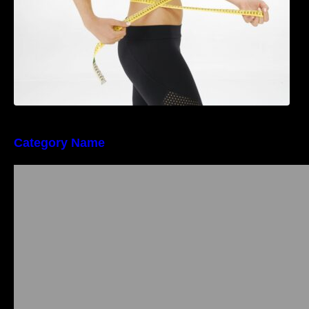
Category Name
Importanța conformității tehnice și a protecției
muncii în dezvoltarea unei afaceri moderne