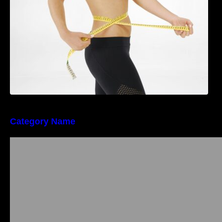
Category Name
Importanța conformității tehnice și a protecției
muncii în dezvoltarea unei afaceri moderne