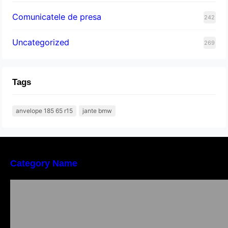
Comunicatele de presa
242
Uncategorized
269
Tags
anvelope 185 65 r15
jante bmw
Category Name
Importanța conformității tehnice și a protecției
muncii în dezvoltarea unei afaceri moderne