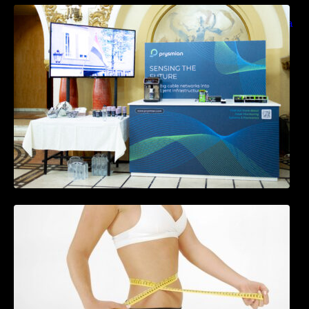
Prysmian aduce la COMM26 tehnologii de
sensing si Digital Energy pentru monitorizarea
in timp real a infrastrucrutilor critice
Tratamentul Wegovy® generează o scădere
în greutate de până la 22,6% la femei în
perioada menopauzei și reduce la jumătate
riscul de migrene