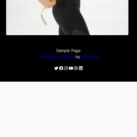
Sample Page
WordPress Theme
by
WPEnjoy
Twitter
Facebook
Instagram
YouTube
Dribbble
LinkedIn