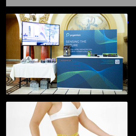
Prysmian aduce la COMM26 tehnologii de
sensing si Digital Energy pentru monitorizarea
in timp real a infrastrucrutilor critice
Tratamentul Wegovy® generează o scădere
în greutate de până la 22,6% la femei în
perioada menopauzei și reduce la jumătate
riscul de migrene