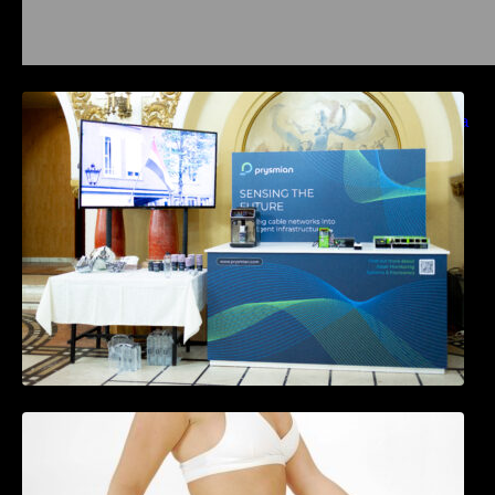
Prysmian aduce la COMM26 tehnologii de
sensing si Digital Energy pentru monitorizarea
in timp real a infrastrucrutilor critice
Tratamentul Wegovy® generează o scădere
în greutate de până la 22,6% la femei în
perioada menopauzei și reduce la jumătate
riscul de migrene