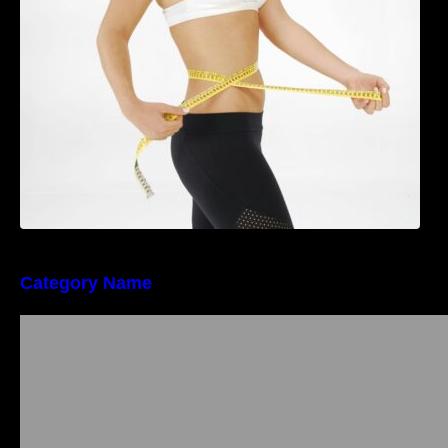
perioada menopauzei și reduce la jumătate
riscul de migrene
Category Name
Importanța conformității tehnice și a protecției
muncii în dezvoltarea unei afaceri moderne