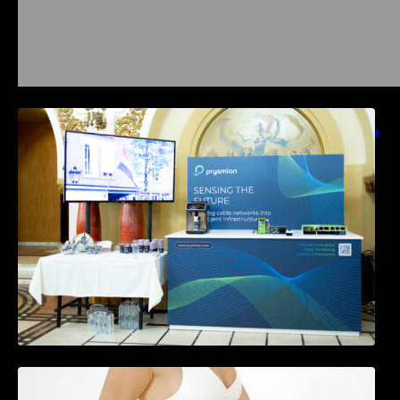
Prysmian aduce la COMM26 tehnologii de
sensing si Digital Energy pentru monitorizarea
in timp real a infrastrucrutilor critice
Tratamentul Wegovy® generează o scădere
în greutate de până la 22,6% la femei în