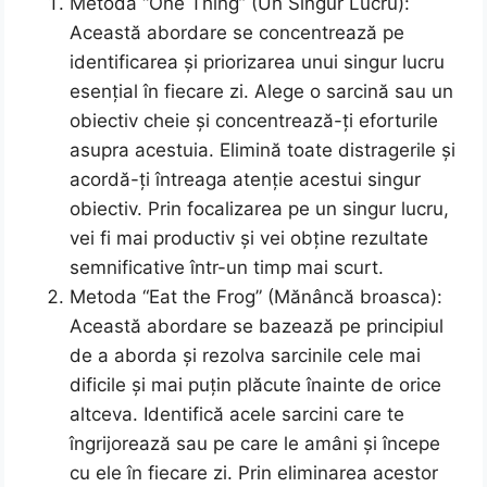
Metoda “One Thing” (Un Singur Lucru):
Această abordare se concentrează pe
identificarea și priorizarea unui singur lucru
esențial în fiecare zi. Alege o sarcină sau un
obiectiv cheie și concentrează-ți eforturile
asupra acestuia. Elimină toate distragerile și
acordă-ți întreaga atenție acestui singur
obiectiv. Prin focalizarea pe un singur lucru,
vei fi mai productiv și vei obține rezultate
semnificative într-un timp mai scurt.
Metoda “Eat the Frog” (Mănâncă broasca):
Această abordare se bazează pe principiul
de a aborda și rezolva sarcinile cele mai
dificile și mai puțin plăcute înainte de orice
altceva. Identifică acele sarcini care te
îngrijorează sau pe care le amâni și începe
cu ele în fiecare zi. Prin eliminarea acestor