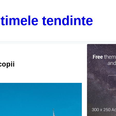
ltimele tendinte
copii