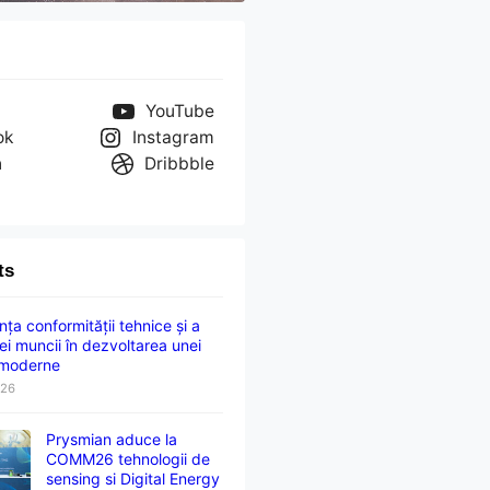
YouTube
ok
Instagram
n
Dribbble
ts
ța conformității tehnice și a
ei muncii în dezvoltarea unei
 moderne
026
Prysmian aduce la
COMM26 tehnologii de
sensing si Digital Energy