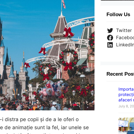
Follow Us
Twitter
Facebo
LinkedI
Recent Pos
Importan
protecți
afaceri
July 8, 2
distra pe copii și de a le oferi o
e de animație sunt la fel, iar unele se