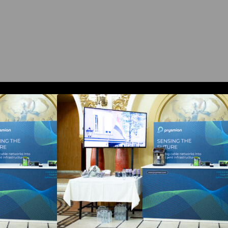
 la COMM26
Prysmian aduce la COMM26
ng si Digital
tehnologii de sensing si Digital
itorizarea in
Energy pentru monitorizarea in
ucrutilor critice
timp real a infrastrucrutilor critice