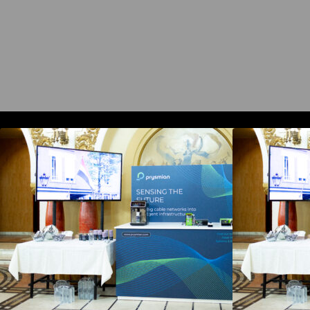
Prysmian aduce la COMM26
tehnologii de sensing si Digital
t
Energy pentru monitorizarea in
E
timp real a infrastrucrutilor critice
t