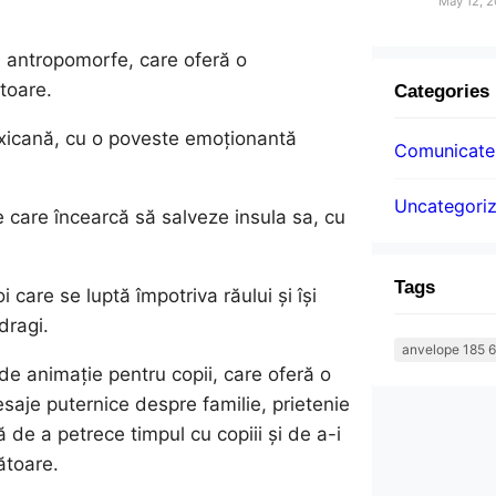
May 12, 
e antropomorfe, care oferă o
ătoare.
Categories
mexicană, cu o poveste emoționantă
Comunicatel
Uncategori
 care încearcă să salveze insula sa, cu
Tags
 care se luptă împotriva răului și își
dragi.
anvelope 185 6
de animație pentru copii, care oferă o
saje puternice despre familie, prietenie
 de a petrece timpul cu copiii și de a-i
ătoare.