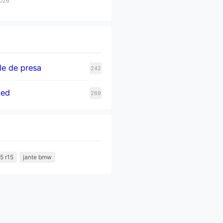
2026
e de presa
242
zed
269
5 r15
jante bmw