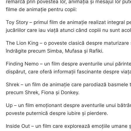
remarcă prin povestea lor, animația și mesajul lor put
filme de animație pentru copii:
Toy Story – primul film de animație realizat integral p
jucăriilor care iau viață atunci când copiii nu sunt acol
The Lion King – o poveste clasică despre maturizare ș
îndrăgite precum Simba, Mufasa și Rafiki.
Finding Nemo – un film despre aventurile unui părinte 
dispărut, care oferă informații fascinante despre viaț
Shrek – un film de animație care parodiază basmele 
precum Shrek, Fiona și Donkey.
Up – un film emoționant despre aventurile unui bătrân 
poveste puternică despre iubire și pierdere.
Inside Out – un film care explorează emoțiile umane și 