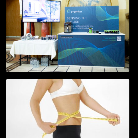
in timp real a infrastrucrutilor critice
Tratamentul Wegovy® generează o scădere
în greutate de până la 22,6% la femei în
perioada menopauzei și reduce la jumătate
riscul de migrene