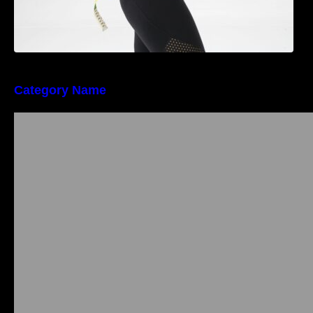
Category Name
Importanța conformității tehnice și a protecției
muncii în dezvoltarea unei afaceri moderne