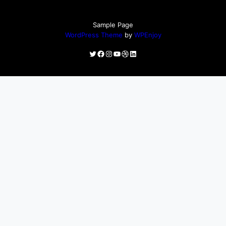
Sample Page
WordPress Theme
by
WPEnjoy
Twitter
Facebook
Instagram
YouTube
Dribbble
LinkedIn