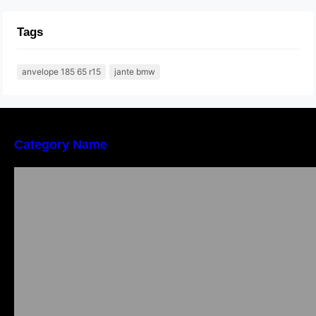
Tags
anvelope 185 65 r15
jante bmw
Category Name
Importanța conformității tehnice și a protecției
muncii în dezvoltarea unei afaceri moderne