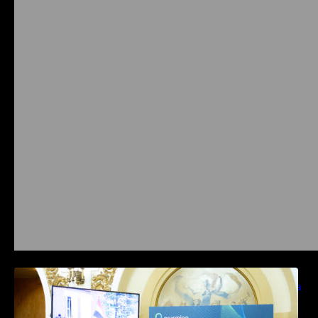
Prysmian aduce la COMM26 tehnologii de
sensing si Digital Energy pentru monitorizarea
in timp real a infrastrucrutilor critice