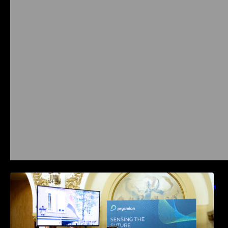
Prysmian aduce la COMM26 tehnologii de
sensing si Digital Energy pentru monitorizarea
in timp real a infrastrucrutilor critice