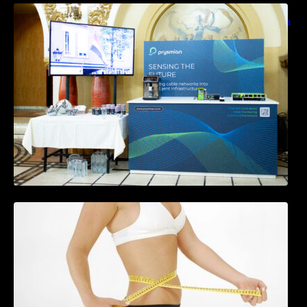
Prysmian aduce la COMM26 tehnologii de
sensing si Digital Energy pentru monitorizarea
in timp real a infrastrucrutilor critice
Tratamentul Wegovy® generează o scădere
în greutate de până la 22,6% la femei în
perioada menopauzei și reduce la jumătate
riscul de migrene