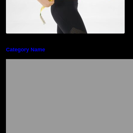
Category Name
Importanța conformității tehnice și a protecției
muncii în dezvoltarea unei afaceri moderne