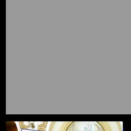
Prysmian aduce la COMM26 tehnologii de
sensing si Digital Energy pentru monitorizarea