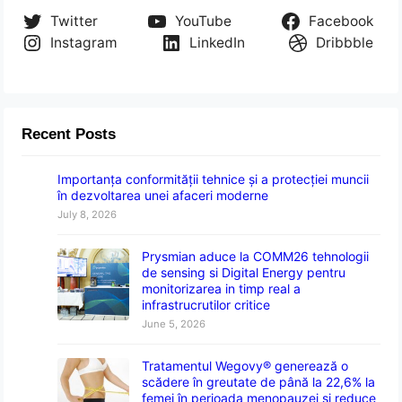
Twitter
YouTube
Facebook
Instagram
LinkedIn
Dribbble
Recent Posts
Importanța conformității tehnice și a protecției muncii
în dezvoltarea unei afaceri moderne
July 8, 2026
Prysmian aduce la COMM26 tehnologii
de sensing si Digital Energy pentru
monitorizarea in timp real a
infrastrucrutilor critice
June 5, 2026
Tratamentul Wegovy® generează o
scădere în greutate de până la 22,6% la
femei în perioada menopauzei și reduce