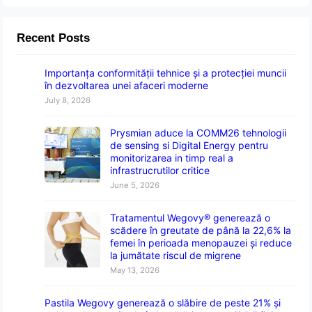
Recent Posts
Importanța conformității tehnice și a protecției muncii
în dezvoltarea unei afaceri moderne
July 8, 2026
Prysmian aduce la COMM26 tehnologii
de sensing si Digital Energy pentru
monitorizarea in timp real a
infrastrucrutilor critice
June 5, 2026
Tratamentul Wegovy® generează o
scădere în greutate de până la 22,6% la
femei în perioada menopauzei și reduce
la jumătate riscul de migrene
May 13, 2026
Pastila Wegovy generează o slăbire de peste 21% și