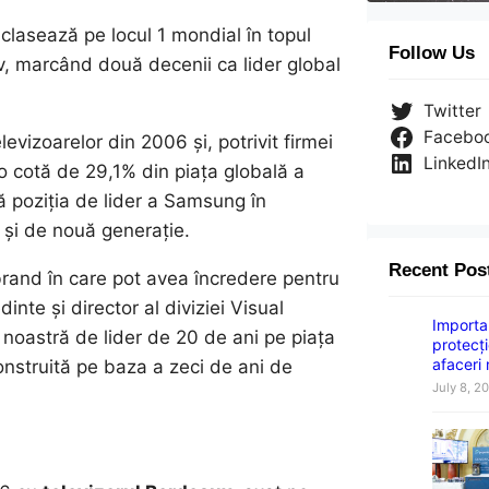
clasează pe locul 1 mondial în topul
Follow Us
v, marcând două decenii ca lider global
Twitter
Facebo
evizoarelor din 2006 și, potrivit firmei
LinkedI
o cotă de 29,1% din piața globală a
ă poziția de lider a Samsung în
 și de nouă generație.
Recent Pos
brand în care pot avea încredere pentru
nte și director al diviziei Visual
Importan
 noastră de lider de 20 de ani pe piața
protecți
afaceri
onstruită pe baza a zeci de ani de
July 8, 2