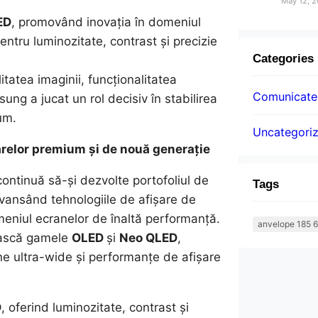
May 12, 
ED
, promovând inovația în domeniul
ntru luminozitate, contrast și precizie
Categories
itatea imaginii, funcționalitatea
Comunicatel
sung a jucat un rol decisiv în stabilirea
um.
Uncategori
oarelor premium și de nouă generație
ntinuă să-și dezvolte portofoliul de
Tags
avansând tehnologiile de afișare de
omeniul ecranelor de înaltă performanță.
anvelope 185 6
ească gamele
OLED
și
Neo QLED
,
ane ultra-wide și performanțe de afișare
D
, oferind luminozitate, contrast și