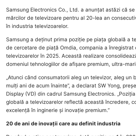
Samsung Electronics Co., Ltd. a anunțat astăzi că se 
mărcilor de televizoare pentru al 20-lea an consecuti
în industria televizoarelor.
Samsung a deținut prima poziție pe piața globală a tel
de cercetare de piață Omdia, compania a înregistrat 
televizoarelor în 2025. Această realizare consolideaz
domeniul tehnologiilor de afișare premium, ultra-mari
„Atunci când consumatorii aleg un televizor, aleg un 
mulți ani de acum înainte”, a declarat SW Yong, președi
Display (VD) din cadrul Samsung Electronics. „Poziția
globală a televizoarelor reflectă această încredere, c
excelență în inginerie și inovație premium.”
20 de ani de inovații care au definit industria