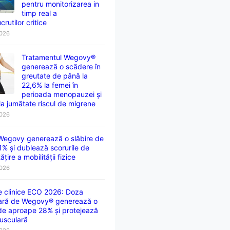
pentru monitorizarea in
timp real a
crutilor critice
2026
Tratamentul Wegovy®
generează o scădere în
greutate de până la
22,6% la femei în
perioada menopauzei și
la jumătate riscul de migrene
2026
 Wegovy generează o slăbire de
1% și dublează scorurile de
țire a mobilității fizice
2026
e clinice ECO 2026: Doza
ară de Wegovy® generează o
 de aproape 28% și protejează
usculară