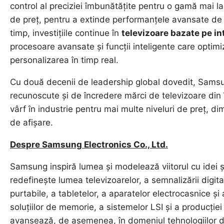
control al preciziei îmbunătățite pentru o gamă mai la
de preț, pentru a extinde performanțele avansate de a
timp, investițiile continue în
televizoare bazate pe int
procesoare avansate și funcții inteligente care optim
personalizarea în timp real.
Cu două decenii de leadership global dovedit, Sams
recunoscute și de încredere mărci de televizoare din
vârf în industrie pentru mai multe niveluri de preț, di
de afișare.
Despre Samsung Electronics Co., Ltd.
Samsung inspiră lumea și modelează viitorul cu idei 
redefinește lumea televizoarelor, a semnalizării digita
purtabile, a tabletelor, a aparatelor electrocasnice și
soluțiilor de memorie, a sistemelor LSI și a producț
avansează, de asemenea, în domeniul tehnologiilor de 