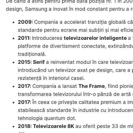
De când a atins pentru prima dată poziția nr. 1 în 20
design, Samsung a inovat în mod constant pentru a re
2009:
Compania a accelerat tranziția globală c
standarde pentru ecrane mai subțiri și mai efici
2011:
Introducerea
televizoarelor inteligente
a 
platforme de divertisment conectate, extinzându-
tradițională.
2015: Serif
a reinventat modul în care televizoare
introducând un televizor axat pe design, care a 
rezistență în interiorul casei.
2017:
Compania a lansat
The Frame
, fiind pion
transformarea televizorului într-o pânză de artă 
2017:
În ceea ce privește calitatea premium a i
stabilească standarde în industrie cu introduce
tehnologia quantum dot.
2018: Televizoarele 8K
au oferit peste 33 de mil