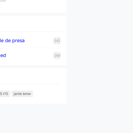
2026
e de presa
242
zed
269
5 r15
jante bmw