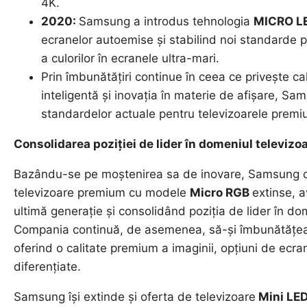
4K.
2020:
Samsung a introdus tehnologia
MICRO L
ecranelor autoemise și stabilind noi standarde pe
a culorilor în ecranele ultra-mari.
Prin îmbunătățiri continue în ceea ce privește cal
inteligentă și inovația în materie de afișare, Sam
standardelor actuale pentru televizoarele premi
Consolidarea poziției de lider în domeniul televiz
Bazându-se pe moștenirea sa de inovare, Samsung co
televizoare premium cu modele
Micro RGB
extinse, 
ultimă generație și consolidând poziția de lider în d
Compania continuă, de asemenea, să-și îmbunătăț
oferind o calitate premium a imaginii, opțiuni de ecr
diferențiate.
Samsung își extinde și oferta de televizoare
Mini LE