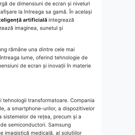
rgă de dimensiuni de ecran și niveluri
fișare la întreaga sa gamă. În același
eligență artificială
integrează
izează imaginea, sunetul și
ung rămâne una dintre cele mai
 întreaga lume, oferind tehnologie de
mensiuni de ecran și inovații în materie
și tehnologii transformatoare. Compania
le, a smartphone-urilor, a dispozitivelor
 a sistemelor de rețea, precum și a
iei de semiconductori. Samsung
imagistică medicală, al soluțiilor