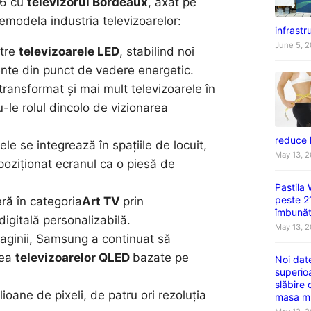
06 cu
televizorul Bordeaux
, axat pe
modela industria televizoarelor:
infrastru
June 5, 
ătre
televizoarele LED
, stabilind noi
ente din punct de vedere energetic.
transformat și mai mult televizoarele în
le rolul dincolo de vizionarea
reduce 
le se integrează în spațiile de locuit,
May 13, 
poziționat ecranul ca o piesă de
Pastila
peste 2
ieră în categoria
Art TV
prin
îmbunătă
digitală personalizabilă.
May 13, 
maginii, Samsung a continuat să
rea
televizoarelor QLED
bazate pe
Noi dat
superio
slăbire
ioane de pixeli, de patru ori rezoluția
masa m