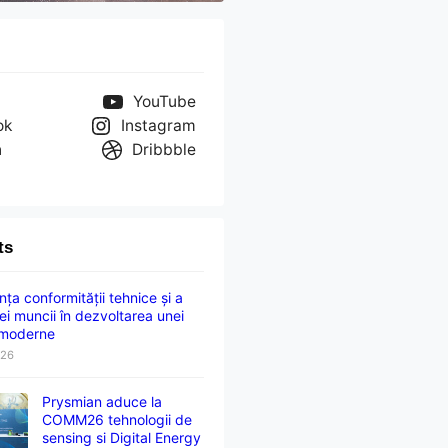
YouTube
ok
Instagram
n
Dribbble
ts
ța conformității tehnice și a
ei muncii în dezvoltarea unei
 moderne
026
Prysmian aduce la
COMM26 tehnologii de
sensing si Digital Energy