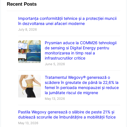
Recent Posts
Importanța conformității tehnice și a protecției muncii
în dezvoltarea unei afaceri moderne
July 8, 2026
Prysmian aduce la COMM26 tehnologii
de sensing si Digital Energy pentru
monitorizarea in timp real a
infrastrucrutilor critice
June 5, 2026
Tratamentul Wegovy® generează o
scădere în greutate de până la 22,6% la
femei în perioada menopauzei și reduce
la jumătate riscul de migrene
May 13, 2026
Pastila Wegovy generează o slăbire de peste 21% și
dublează scorurile de îmbunătățire a mobilității fizice
May 13, 2026