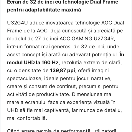
Ecran de 32 de inci cu tehnologie Dual Frame
pentru adaptabilitate maximă
U32G4U aduce inovatoarea tehnologie AOC Dual
Frame de la AOC, deja cunoscută și apreciată pe
modelul de 27 de inci AOC GAMING U27G4R,
într-un format mai generos, de 32 de inci, unde
acest concept își arată cu adevărat potențialul.
În
modul UHD la 160 Hz
, rezoluția extrem de clară,
cu o densitate de
139,87 ppi
, oferă imagini
spectaculoase, ideale pentru jocuri narative,
creare și consum de conținut, precum și pentru
activități de productivitate. Dimensiunea mai
mare a ecranului face ca experiența vizuală în
UHD să fie mai captivantă, iar munca de detaliu,
mai confortabilă.
Când apare nevoia de performanță, utilizatorii