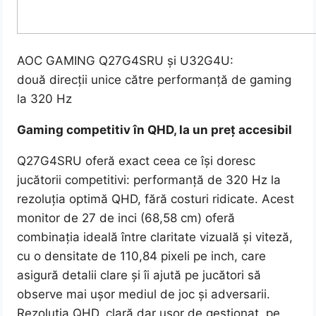
AOC GAMING Q27G4SRU și U32G4U:
două direcții unice către performanță de gaming
la 320 Hz
Gaming competitiv în QHD, la un preț accesibil
Q27G4SRU oferă exact ceea ce își doresc
jucătorii competitivi: performanță de 320 Hz la
rezoluția optimă QHD, fără costuri ridicate. Acest
monitor de 27 de inci (68,58 cm) oferă
combinația ideală între claritate vizuală și viteză,
cu o densitate de 110,84 pixeli pe inch, care
asigură detalii clare și îi ajută pe jucători să
observe mai ușor mediul de joc și adversarii.
Rezoluția QHD, clară dar ușor de gestionat, pe