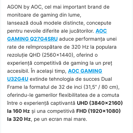
AGON by AOC, cel mai important brand de
monitoare de gaming din lume,
lansează două modele distincte, concepute
pentru nevoile diferite ale jucătorilor.
AOC
GAMING Q27G4SRU
aduce performanța unei
rate de reîmprospătare de 320 Hz la populara
rezoluție QHD (2560×1440), oferind o
experiență competitivă de gaming la un preț
accesibil. În același timp,
AOC GAMING
U32G4U
extinde tehnologia de succes Dual
Frame la formatul de 32 de inci (31,5” / 80 cm),
oferindu-le gamerilor flexibilitatea de a comuta
între o experiență captivantă
UHD (3840×2160)
la 160 Hz
și una competitivă
FHD (1920×1080)
la 320 Hz
, pe un ecran mai mare.