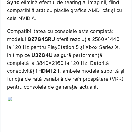
Sync
elimină efectul de tearing al imaginii, fiind
compatibilă atât cu plăcile grafice AMD, cât și cu
cele NVIDIA.
Compatibilitatea cu consolele este completă:
modelul
Q27G4SRU
oferă rezoluția 2560×1440
la 120 Hz pentru PlayStation 5 și Xbox Series X,
în timp ce
U32G4U
asigură performanță
completă la 3840×2160 la 120 Hz. Datorită
conectivității
HDMI 2.1
, ambele modele suportă și
funcția de rată variabilă de reîmprospătare (VRR)
pentru consolele de generație actuală.