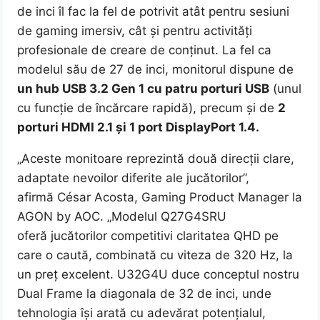
de inci îl fac la fel de potrivit atât pentru sesiuni
de gaming imersiv, cât și pentru activități
profesionale de creare de conținut. La fel ca
modelul său de 27 de inci, monitorul dispune de
un hub USB 3.2 Gen 1 cu patru porturi USB
(unul
cu funcție de încărcare rapidă), precum și de
2
porturi HDMI 2.1 și 1 port DisplayPort 1.4.
„Aceste monitoare reprezintă două direcții clare,
adaptate nevoilor diferite ale jucătorilor”,
afirmă César Acosta, Gaming Product Manager la
AGON by AOC. „Modelul Q27G4SRU
oferă jucătorilor competitivi claritatea QHD pe
care o caută, combinată cu viteza de 320 Hz, la
un preț excelent. U32G4U duce conceptul nostru
Dual Frame la diagonala de 32 de inci, unde
tehnologia își arată cu adevărat potențialul,