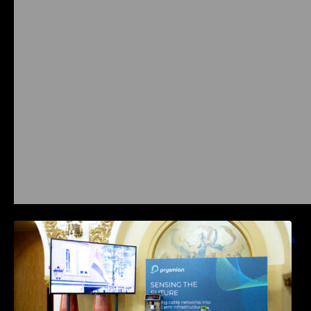
Prysmian aduce la COMM26 tehnologii de
sensing si Digital Energy pentru monitorizarea
in timp real a infrastrucrutilor critice