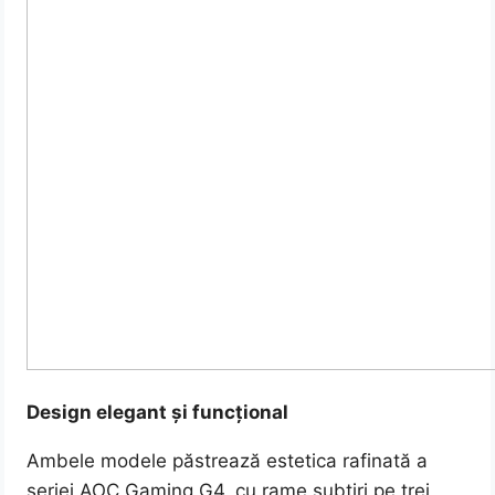
Design elegant și funcțional
Ambele modele păstrează estetica rafinată a
seriei AOC Gaming G4, cu rame subțiri pe trei