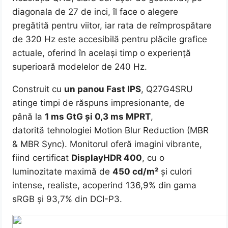
diagonala de 27 de inci, îl face o alegere
pregătită pentru viitor, iar rata de reîmprospătare
de 320 Hz este accesibilă pentru plăcile grafice
actuale, oferind în același timp o experiență
superioară modelelor de 240 Hz.
Construit cu
un panou Fast IPS
, Q27G4SRU
atinge timpi de răspuns impresionante, de
până la
1 ms GtG și 0,3 ms MPRT
,
datorită tehnologiei Motion Blur Reduction (MBR
& MBR Sync). Monitorul oferă imagini vibrante,
fiind certificat
DisplayHDR 400
, cu o
luminozitate maximă de
450 cd/m²
și culori
intense, realiste, acoperind 136,9% din gama
sRGB și 93,7% din DCI-P3.