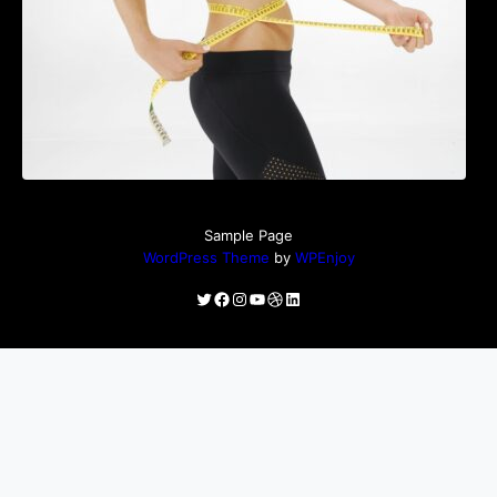
Sample Page
WordPress Theme
by
WPEnjoy
Twitter
Facebook
Instagram
YouTube
Dribbble
LinkedIn