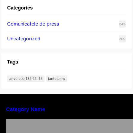
Categories
Comunicatele de presa
242
Uncategorized
269
Tags
anvelope 185 65 r15
jante bmw
Category Name
Importanța conformității tehnice și a protecției
muncii în dezvoltarea unei afaceri moderne