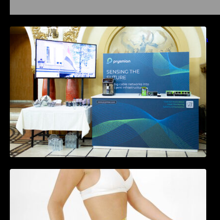
Prysmian aduce la COMM26 tehnologii de
sensing si Digital Energy pentru monitorizarea
in timp real a infrastrucrutilor critice
Tratamentul Wegovy® generează o scădere
în greutate de până la 22,6% la femei în
perioada menopauzei și reduce la jumătate
riscul de migrene