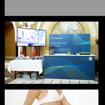
Prysmian aduce la COMM26 tehnologii de
sensing si Digital Energy pentru monitorizarea
in timp real a infrastrucrutilor critice
Tratamentul Wegovy® generează o scădere
în greutate de până la 22,6% la femei în
perioada menopauzei și reduce la jumătate
riscul de migrene