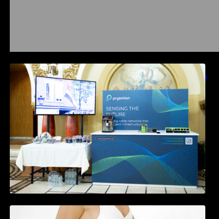
Prysmian aduce la COMM26 tehnologii de
sensing si Digital Energy pentru monitorizarea
in timp real a infrastrucrutilor critice
Tratamentul Wegovy® generează o scădere
în greutate de până la 22,6% la femei în