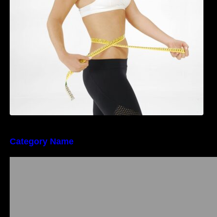
perioada menopauzei și reduce la jumătate
riscul de migrene
Category Name
Importanța conformității tehnice și a protecției
muncii în dezvoltarea unei afaceri moderne