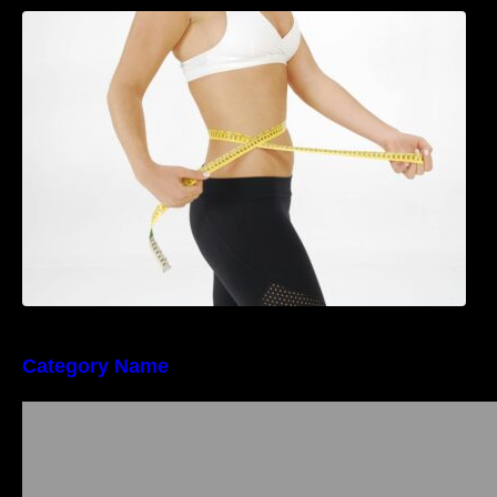
Tratamentul Wegovy® generează o scădere
în greutate de până la 22,6% la femei în
perioada menopauzei și reduce la jumătate
riscul de migrene
Category Name
Importanța conformității tehnice și a protecției
muncii în dezvoltarea unei afaceri moderne