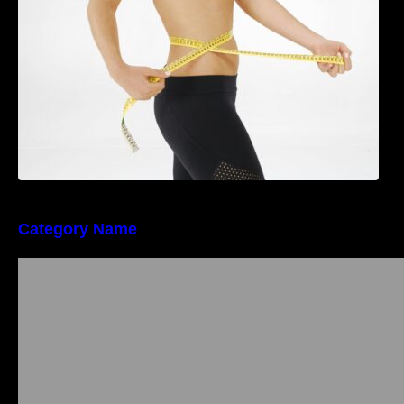
Category Name
Importanța conformității tehnice și a protecției
muncii în dezvoltarea unei afaceri moderne