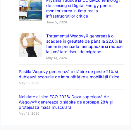
Prysmian aduce la COMM26 tehnologii
de sensing si Digital Energy pentru
monitorizarea in timp real a
infrastrucrutilor critice
June 5, 2026
Tratamentul Wegovy® generează o
scădere în greutate de până la 22,6% la
femei în perioada menopauzei și reduce
la jumătate riscul de migrene
May 13, 2026
Pastila Wegovy generează o slăbire de peste 21% și
dublează scorurile de îmbunătățire a mobilității fizice
May 13, 2026
Noi date clinice ECO 2026: Doza superioară de
Wegovy® generează o slăbire de aproape 28% și
protejează masa musculară
May 12, 2026