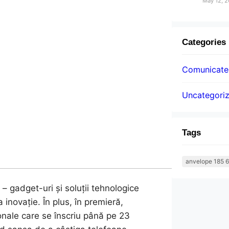
May 12, 
Categories
Comunicatel
Uncategori
Tags
anvelope 185 6
– gadget-uri și soluții tehnologice
a inovație. În plus, în premieră,
onale care se înscriu până pe 23