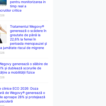
pentru monitorizarea in
timp real a
crutilor critice
2026
Tratamentul Wegovy®
generează o scădere în
greutate de până la
22,6% la femei în
perioada menopauzei și
la jumătate riscul de migrene
2026
 Wegovy generează o slăbire de
1% și dublează scorurile de
țire a mobilității fizice
2026
e clinice ECO 2026: Doza
ară de Wegovy® generează o
 de aproape 28% și protejează
usculară