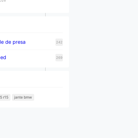
2026
e de presa
242
zed
269
5 r15
jante bmw