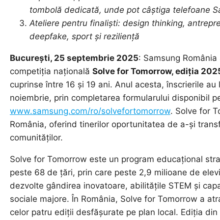
tombolă dedicată, unde pot câștiga telefoane 
Ateliere pentru finaliști: design thinking, antrepr
deepfake, sport și reziliență
București, 25 septembrie 2025
: Samsung România a
competiția națională
Solve for Tomorrow, ediția 20
cuprinse între 16 și 19 ani. Anul acesta, înscrierile a
noiembrie, prin completarea formularului disponibil p
www.samsung.com/ro/solvefortomorrow
. Solve for 
România, oferind tinerilor oportunitatea de a-și trans
comunităților.
Solve for Tomorrow este un program educațional stra
peste 68 de țări, prin care peste 2,9 milioane de elevi a
dezvolte gândirea inovatoare, abilitățile STEM și ca
sociale majore. În România, Solve for Tomorrow a atra
celor patru ediții desfășurate pe plan local. Ediția di