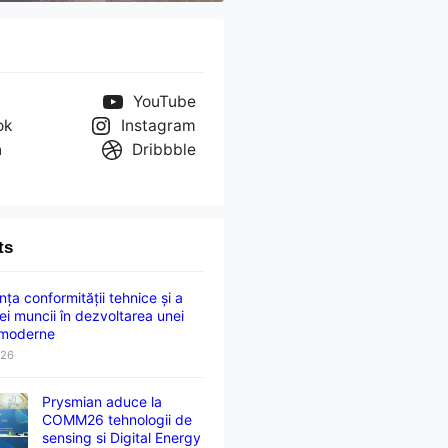
YouTube
ok
Instagram
n
Dribbble
ts
ța conformității tehnice și a
ei muncii în dezvoltarea unei
 moderne
026
Prysmian aduce la
COMM26 tehnologii de
sensing si Digital Energy