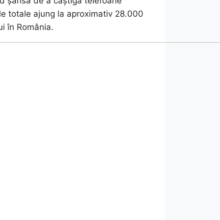
nd șansa de a câștiga telefoane
le totale ajung la aproximativ 28.000
ui în România.