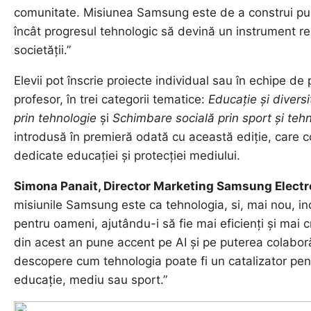
comunitate. Misiunea Samsung este de a construi punți
încât progresul tehnologic să devină un instrument r
societății.”
Elevii pot înscrie proiecte individual sau în echipe d
profesor, în trei categorii tematice:
Educație și diversi
prin tehnologie
și
Schimbare socială prin sport și teh
introdusă în premieră odată cu această ediție, care c
dedicate educației și protecției mediului.
Simona Panait, Director Marketing Samsung Electr
misiunile Samsung este ca tehnologia, si, mai nou, incl
pentru oameni, ajutându-i să fie mai eficienți și mai crea
din acest an pune accent pe AI și pe puterea colaborăr
descopere cum tehnologia poate fi un catalizator pen
educație, mediu sau sport.”