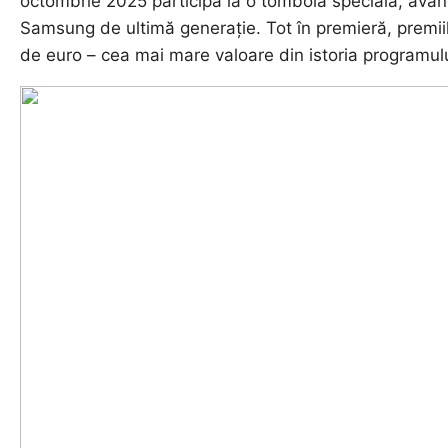
octombrie 2025 participă la o tombolă specială, avâ
Samsung de ultimă generație. Tot în premieră, premii
de euro – cea mai mare valoare din istoria programul