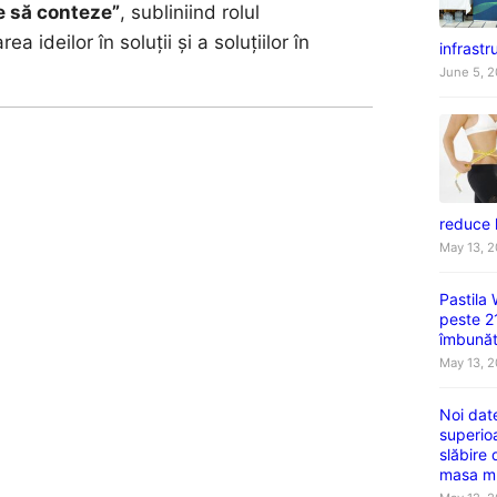
le să conteze”
, subliniind rolul
a ideilor în soluții și a soluțiilor în
infrastru
June 5, 
reduce 
May 13, 
Pastila
peste 2
îmbunătă
May 13, 
Noi dat
superio
slăbire
masa m