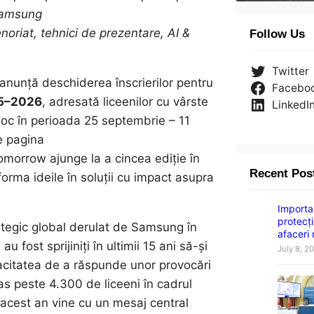
Samsung
enoriat, tehnici de prezentare, AI &
Follow Us
Twitter
nunță deschiderea înscrierilor pentru
Facebo
25–2026
, adresată liceenilor cu vârste
LinkedI
u loc în perioada 25 septembrie – 11
e pagina
Tomorrow ajunge la a cincea ediție în
Recent Pos
forma ideile în soluții cu impact asupra
Importan
protecți
tegic global derulat de Samsung în
afaceri
u fost sprijiniți în ultimii 15 ani să-și
July 8, 2
pacitatea de a răspunde unor provocări
s peste 4.300 de liceeni în cadrul
n acest an vine cu un mesaj central