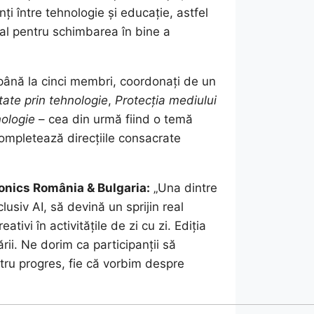
 între tehnologie și educație, astfel
eal pentru schimbarea în bine a
e până la cinci membri, coordonați de un
tate prin tehnologie
,
Protecția mediului
nologie
– cea din urmă fiind o temă
ompletează direcțiile consacrate
onics România & Bulgaria:
„Una dintre
usiv AI, să devină un sprijin real
tivi în activitățile de zi cu zi. Ediția
ii. Ne dorim ca participanții să
tru progres, fie că vorbim despre