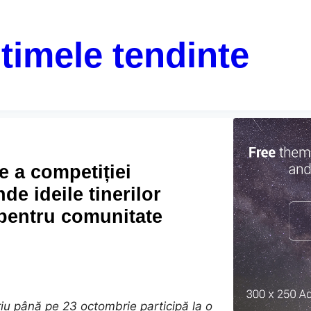
ltimele tendinte
e a competiției
e ideile tinerilor
 pentru comunitate
riu până pe 23 octombrie participă la o