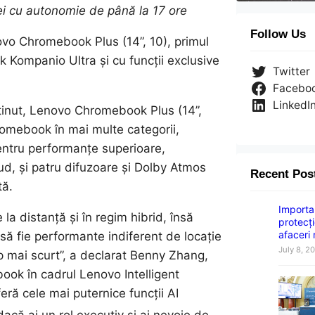
riei cu autonomie de până la 17 ore
Follow Us
vo Chromebook Plus (14”, 10), primul
Kompanio Ultra și cu funcții exclusive
Twitter
Facebo
LinkedI
onținut, Lenovo Chromebook Plus (14”,
romebook în mai multe categorii,
pentru performanțe superioare,
loud, și patru difuzoare și Dolby Atmos
Recent Pos
tă.
Importan
la distanță și în regim hibrid, însă
protecți
afaceri
 să fie performante indiferent de locație
July 8, 2
mp mai scurt”, a declarat Benny Zhang,
ok în cadrul Lenovo Intelligent
ră cele mai puternice funcții AI