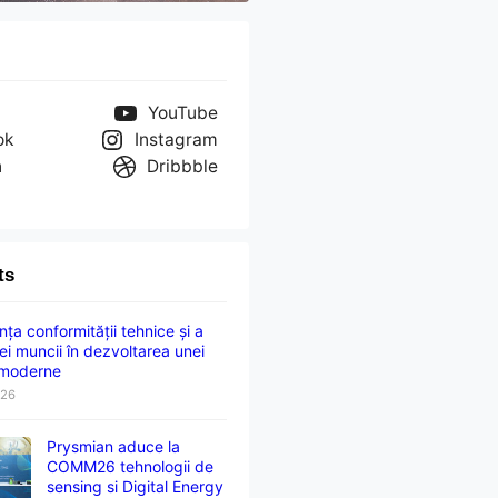
YouTube
ok
Instagram
n
Dribbble
ts
ța conformității tehnice și a
ei muncii în dezvoltarea unei
 moderne
026
Prysmian aduce la
COMM26 tehnologii de
sensing si Digital Energy