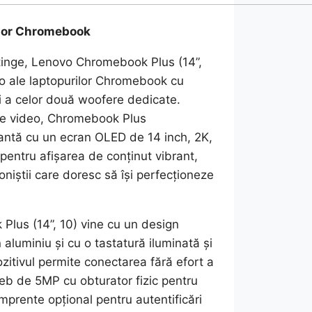
ilor Chromebook
atinge, Lenovo Chromebook Plus (14”,
io ale laptopurilor Chromebook cu
și a celor două woofere dedicate.
lele video, Chromebook Plus
antă cu un ecran OLED de 14 inch, 2K,
pentru afișarea de conținut vibrant,
oniștii care doresc să își perfecționeze
lus (14”, 10) vine cu un design
 aluminiu și cu o tastatură iluminată și
itivul permite conectarea fără efort a
b de 5MP cu obturator fizic pentru
amprente opțional pentru autentificări