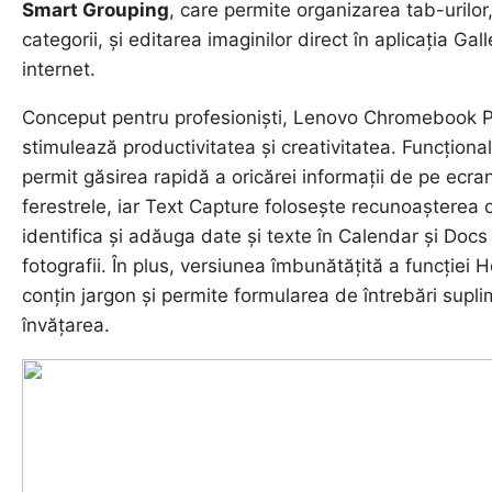
Smart Grouping
, care permite organizarea tab-urilor,
categorii, și editarea imaginilor direct în aplicația Gal
internet.
Conceput pentru profesioniști, Lenovo Chromebook Plu
stimulează productivitatea și creativitatea. Funcționa
permit găsirea rapidă a oricărei informații de pe ecra
ferestrele, iar Text Capture folosește recunoașterea 
identifica și adăuga date și texte în Calendar și Doc
fotografii. În plus, versiunea îmbunătățită a funcției 
conțin jargon și permite formularea de întrebări supl
învățarea.