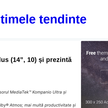
ltimele tendinte
 (14”, 10) și prezintă
orul MediaTek™ Kompanio Ultra și
lby® Atmos; mai multă productivitate și