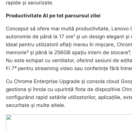
rapide și securizate.
Productivitate AI pe tot parcursul zilei
Conceput să ofere mai multă productivitate, Lenovo 
autonomie de până la 17 ore¹ și un design elegant și 
Ideal pentru utilizatorii aflați mereu în mișcare, Ch
memorie³ și până la 256GB spațiu intern de stocare³, fa
Nu este echipat cu ventilator, oferind sesiuni de edit
Fi 7⁴ pentru streaming video sau conferințe fără întrer
Cu Chrome Enterprise Upgrade și consola cloud Googl
gestiona și înrola cu ușurință flota de dispozitive Chr
configurând rapid setările utilizatorilor, aplicațiile, ex
securitate și multe altele.