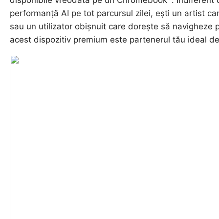
disponibile vreodată pe un Chromebook
. Indiferent
performanță AI pe tot parcursul zilei, ești un artist c
sau un utilizator obișnuit care dorește să navigheze p
acest dispozitiv premium este partenerul tău ideal de 