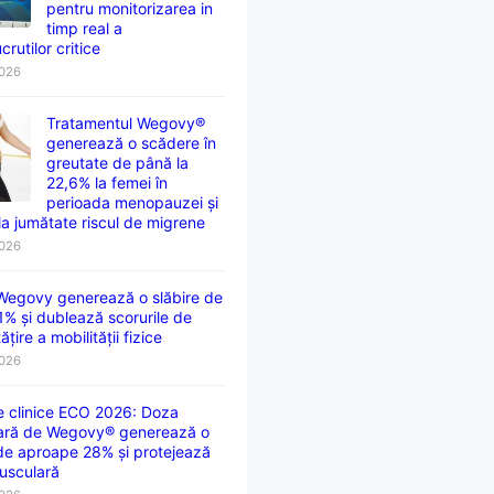
pentru monitorizarea in
timp real a
crutilor critice
2026
Tratamentul Wegovy®
generează o scădere în
greutate de până la
22,6% la femei în
perioada menopauzei și
la jumătate riscul de migrene
2026
 Wegovy generează o slăbire de
1% și dublează scorurile de
țire a mobilității fizice
2026
e clinice ECO 2026: Doza
ară de Wegovy® generează o
 de aproape 28% și protejează
usculară