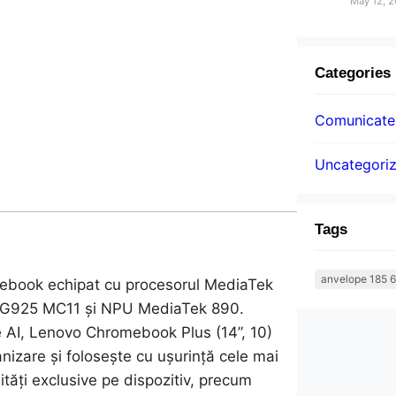
May 12, 
Categories
Comunicatel
Uncategori
Tags
anvelope 185 6
mebook echipat cu procesorul MediaTek
-G925 MC11 și NPU MediaTek 890.
le AI, Lenovo Chromebook Plus (14”, 10)
anizare și folosește cu ușurință cele mai
lități exclusive pe dispozitiv, precum