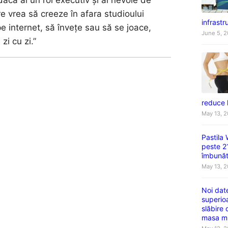
 dacă ai un rol executiv și ai nevoie de
are vrea să creeze în afara studioului
infrastru
e internet, să învețe sau să se joace,
June 5, 
zi cu zi.”
reduce 
May 13, 
Pastila
peste 2
îmbunătă
May 13, 
Noi dat
superio
slăbire
masa m