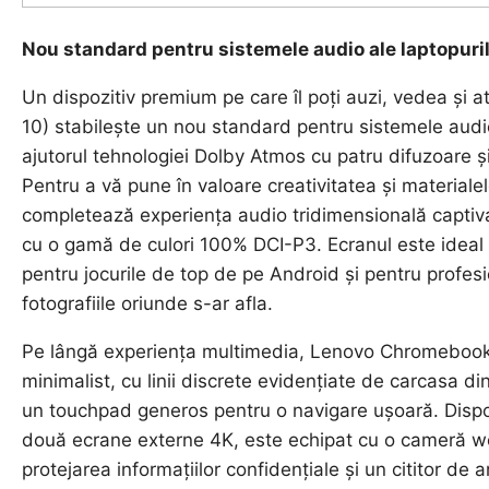
Nou standard pentru sistemele audio ale laptopur
Un dispozitiv premium pe care îl poți auzi, vedea și 
10) stabilește un nou standard pentru sistemele aud
ajutorul tehnologiei Dolby Atmos cu patru difuzoare 
Pentru a vă pune în valoare creativitatea și materia
completează experiența audio tridimensională captiv
cu o gamă de culori 100% DCI-P3. Ecranul este ideal 
pentru jocurile de top de pe Android și pentru profesi
fotografiile oriunde s-ar afla.
Pe lângă experiența multimedia, Lenovo Chromebook P
minimalist, cu linii discrete evidențiate de carcasa din
un touchpad generos pentru o navigare ușoară. Dispoz
două ecrane externe 4K, este echipat cu o cameră we
protejarea informațiilor confidențiale și un cititor de 