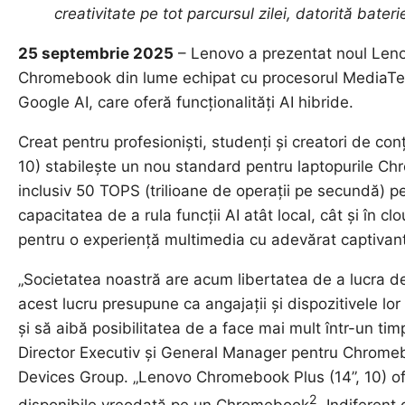
creativitate pe tot parcursul zilei, datorită bate
25 septembrie 2025
– Lenovo a prezentat noul Leno
Chromebook din lume echipat cu procesorul MediaTek 
Google AI, care oferă funcționalități AI hibride.
Creat pentru profesioniști, studenți și creatori de c
10) stabilește un nou standard pentru laptopurile Ch
inclusiv 50 TOPS (trilioane de operații pe secundă) 
capacitatea de a rula funcții AI atât local, cât și în c
pentru o experiență multimedia cu adevărat captivan
„Societatea noastră are acum libertatea de a lucra de 
acest lucru presupune ca angajații și dispozitivele lor
și să aibă posibilitatea de a face mai mult într-un ti
Director Executiv și General Manager pentru Chromebo
Devices Group. „Lenovo Chromebook Plus (14”, 10) ofe
2