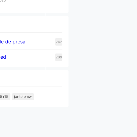
2026
e de presa
242
zed
269
5 r15
jante bmw