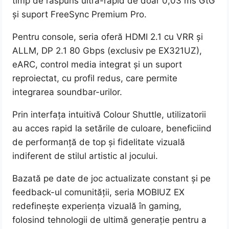
timp de răspuns ultra-rapid de doar 0,03 ms GtG
și suport FreeSync Premium Pro.
Pentru console, seria oferă HDMI 2.1 cu VRR și
ALLM, DP 2.1 80 Gbps (exclusiv pe EX321UZ),
eARC, control media integrat și un suport
reproiectat, cu profil redus, care permite
integrarea soundbar-urilor.
Prin interfața intuitivă Colour Shuttle, utilizatorii
au acces rapid la setările de culoare, beneficiind
de performanță de top și fidelitate vizuală
indiferent de stilul artistic al jocului.
Bazată pe date de joc actualizate constant și pe
feedback-ul comunității, seria MOBIUZ EX
redefinește experiența vizuală în gaming,
folosind tehnologii de ultimă generație pentru a