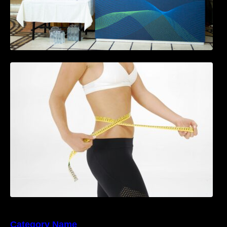
Tratamentul Wegovy® generează o scădere
în greutate de până la 22,6% la femei în
perioada menopauzei și reduce la jumătate
riscul de migrene
Category Name