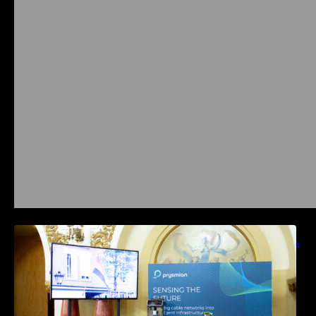
Prysmian aduce la COMM26 tehnologii de
sensing si Digital Energy pentru monitorizarea
in timp real a infrastrucrutilor critice