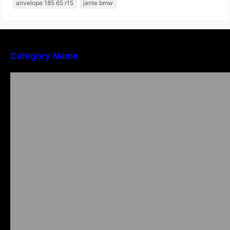
anvelope 185 65 r15
jante bmw
Category Name
Importanța conformității tehnice și a protecției
muncii în dezvoltarea unei afaceri moderne