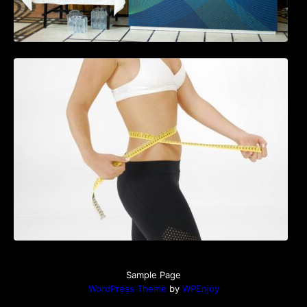
Tratamentul Wegovy® generează o scădere
în greutate de până la 22,6% la femei în
perioada menopauzei și reduce la jumătate
riscul de migrene
Sample Page
WordPress Theme
by
WPEnjoy