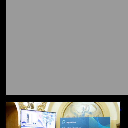
Prysmian aduce la COMM26 tehnologii de
sensing si Digital Energy pentru monitorizarea
in timp real a infrastrucrutilor critice