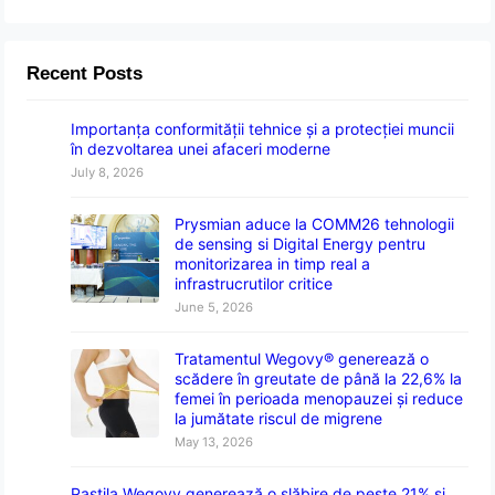
Recent Posts
Importanța conformității tehnice și a protecției muncii
în dezvoltarea unei afaceri moderne
July 8, 2026
Prysmian aduce la COMM26 tehnologii
de sensing si Digital Energy pentru
monitorizarea in timp real a
infrastrucrutilor critice
June 5, 2026
Tratamentul Wegovy® generează o
scădere în greutate de până la 22,6% la
femei în perioada menopauzei și reduce
la jumătate riscul de migrene
May 13, 2026
Pastila Wegovy generează o slăbire de peste 21% și