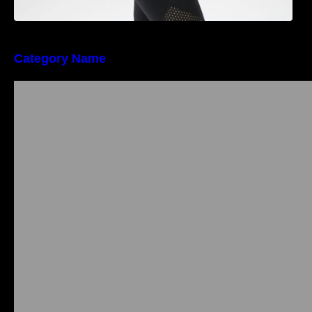
Category Name
Importanța conformității tehnice și a protecției
muncii în dezvoltarea unei afaceri moderne