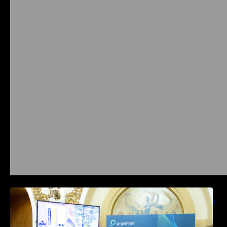
Prysmian aduce la COMM26 tehnologii de
sensing si Digital Energy pentru monitorizarea
in timp real a infrastrucrutilor critice