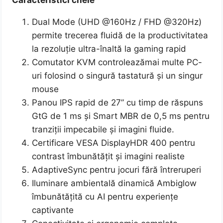
Caracteristici cheie
Dual Mode (UHD @160Hz / FHD @320Hz)
permite trecerea fluidă de la productivitatea
la rezoluție ultra-înaltă la gaming rapid
Comutator KVM controleazămai multe PC-
uri folosind o singură tastatură și un singur
mouse
Panou IPS rapid de 27” cu timp de răspuns
GtG de 1 ms și Smart MBR de 0,5 ms pentru
tranziții impecabile și imagini fluide.
Certificare VESA DisplayHDR 400 pentru
contrast îmbunătățit și imagini realiste
AdaptiveSync pentru jocuri fără întreruperi
Iluminare ambientală dinamică Ambiglow
îmbunătățită cu AI pentru experiențe
captivante