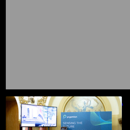
Prysmian aduce la COMM26 tehnologii de
sensing si Digital Energy pentru monitorizarea
in timp real a infrastrucrutilor critice