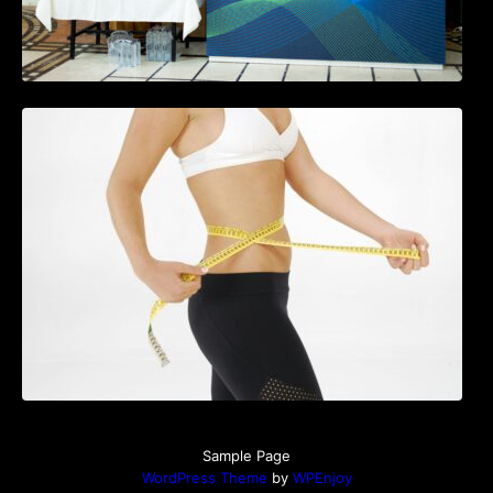
Tratamentul Wegovy® generează o scădere
în greutate de până la 22,6% la femei în
perioada menopauzei și reduce la jumătate
riscul de migrene
Sample Page
WordPress Theme
by
WPEnjoy