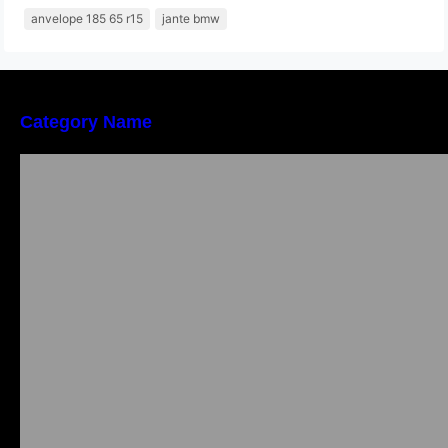
anvelope 185 65 r15
jante bmw
Category Name
Importanța conformității tehnice și a protecției
muncii în dezvoltarea unei afaceri moderne