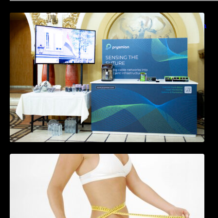
Prysmian aduce la COMM26 tehnologii de
sensing si Digital Energy pentru monitorizarea
in timp real a infrastrucrutilor critice
Tratamentul Wegovy® generează o scădere
în greutate de până la 22,6% la femei în
perioada menopauzei și reduce la jumătate
riscul de migrene