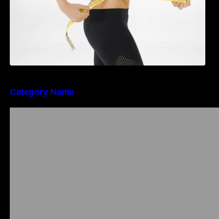
Category Name
Importanța conformității tehnice și a protecției
muncii în dezvoltarea unei afaceri moderne