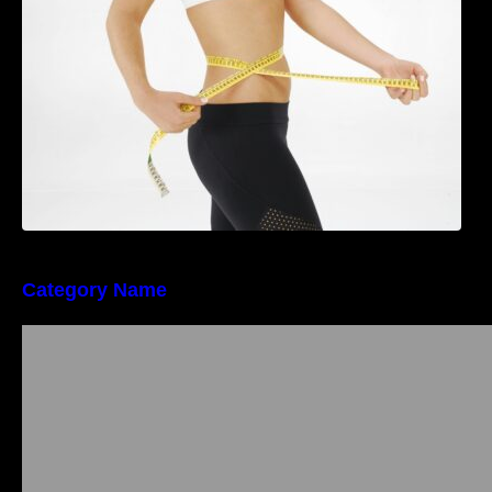
riscul de migrene
Category Name
Importanța conformității tehnice și a protecției
muncii în dezvoltarea unei afaceri moderne