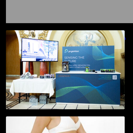
Prysmian aduce la COMM26 tehnologii de
sensing si Digital Energy pentru monitorizarea
in timp real a infrastrucrutilor critice
Tratamentul Wegovy® generează o scădere
în greutate de până la 22,6% la femei în
perioada menopauzei și reduce la jumătate