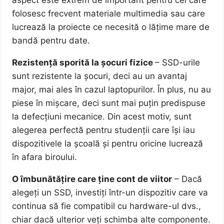
aspect este extrem de important pentru cei care
folosesc frecvent materiale multimedia sau care
lucrează la proiecte ce necesită o lățime mare de
bandă pentru date.
Rezistență sporită la șocuri fizice
– SSD-urile
sunt rezistente la șocuri, deci au un avantaj
major, mai ales în cazul laptopurilor. În plus, nu au
piese în mișcare, deci sunt mai puțin predispuse
la defecțiuni mecanice. Din acest motiv, sunt
alegerea perfectă pentru studenții care își iau
dispozitivele la școală și pentru oricine lucrează
în afara biroului.
O îmbunătățire care ține cont de viitor
– Dacă
alegeți un SSD, investiți într-un dispozitiv care va
continua să fie compatibil cu hardware-ul dvs.,
chiar dacă ulterior veți schimba alte componente.