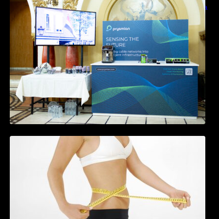
sensing si Digital Energy pentru monitorizarea
in timp real a infrastrucrutilor critice
Tratamentul Wegovy® generează o scădere
în greutate de până la 22,6% la femei în
perioada menopauzei și reduce la jumătate
riscul de migrene