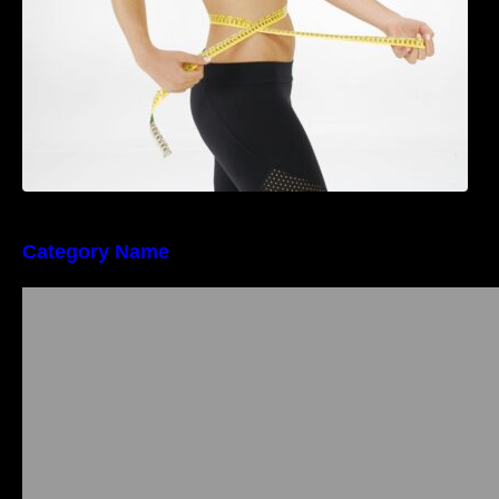
Category Name
Importanța conformității tehnice și a protecției
muncii în dezvoltarea unei afaceri moderne