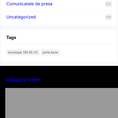
Comunicatele de presa
242
Uncategorized
269
Tags
anvelope 185 65 r15
jante bmw
Category Name
Importanța conformității tehnice și a protecției
muncii în dezvoltarea unei afaceri moderne