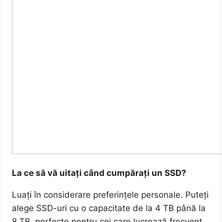
La ce să vă uitați când cumpărați un SSD?
Luați în considerare preferințele personale. Puteți
alege SSD-uri cu o capacitate de la 4 TB până la
8 TB, perfecte pentru cei care lucrează frecvent