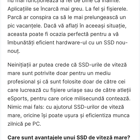
nu mai funcționează la fel de bine ca înainte.
Aplicațiile se încarcă mai greu. La fel și fișierele.
Parcă ar conspira ca să le mai prelungească un
pic vacanțele. Dacă vă aflați în aceeași situație,
aceasta poate fi ocazia perfectă pentru a vă
îmbunătăți eficient hardware-ul cu un SSD nou-
nouț.
Neinițiații ar putea crede că SSD-urile de viteză
mare sunt potrivite doar pentru un mediu
profesional și că sunt folosite doar de către cei
care lucrează cu fișiere uriașe sau de către atleții
eSports, pentru care orice milisecundă contează.
Nimic mai fals: cu ajutorul SSD-urilor de viteză
mare, oricine își poate ușura și eficientiza munca
zilnică pe PC.
Care sunt avantajele unui SSD de viteză mare?