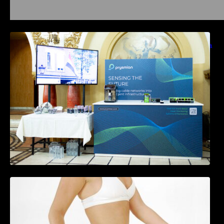
Prysmian aduce la COMM26 tehnologii de
sensing si Digital Energy pentru monitorizarea
in timp real a infrastrucrutilor critice
Tratamentul Wegovy® generează o scădere
în greutate de până la 22,6% la femei în
perioada menopauzei și reduce la jumătate
riscul de migrene