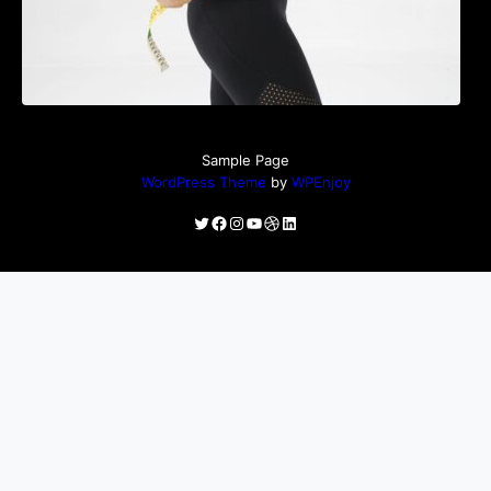
Sample Page
WordPress Theme
by
WPEnjoy
Twitter
Facebook
Instagram
YouTube
Dribbble
LinkedIn