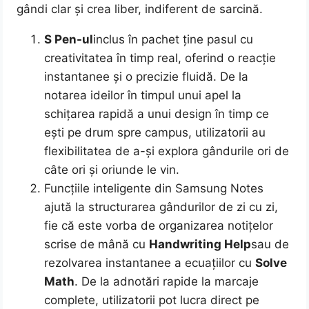
gândi clar și crea liber, indiferent de sarcină.
S Pen-ul
inclus în pachet ține pasul cu
creativitatea în timp real, oferind o reacție
instantanee și o precizie fluidă. De la
notarea ideilor în timpul unui apel la
schițarea rapidă a unui design în timp ce
ești pe drum spre campus, utilizatorii au
flexibilitatea de a-și explora gândurile ori de
câte ori și oriunde le vin.
Funcțiile inteligente din Samsung Notes
ajută la structurarea gândurilor de zi cu zi,
fie că este vorba de organizarea notițelor
scrise de mână cu
Handwriting Help
sau de
rezolvarea instantanee a ecuațiilor cu
Solve
Math
. De la adnotări rapide la marcaje
complete, utilizatorii pot lucra direct pe