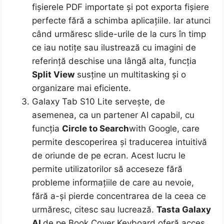
fișierele PDF importate și pot exporta fișiere
perfecte fără a schimba aplicațiile. Iar atunci
când urmăresc slide-urile de la curs în timp
ce iau notițe sau ilustrează cu imagini de
referință deschise una lângă alta, funcția
Split View
susține un multitasking și o
organizare mai eficiente.
Galaxy Tab S10 Lite servește, de
asemenea, ca un partener AI capabil, cu
funcția
Circle to Search
with Google, care
permite descoperirea și traducerea intuitivă
de oriunde de pe ecran. Acest lucru le
permite utilizatorilor să acceseze fără
probleme informațiile de care au nevoie,
fără a-și pierde concentrarea de la ceea ce
urmăresc, citesc sau lucrează.
Tasta Galaxy
AI
de pe Book Cover Keyboard oferă acces