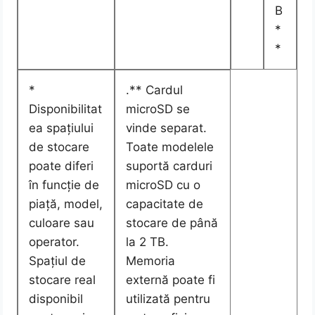
B
*
*
*
.** Cardul
Disponibilitat
microSD se
ea spațiului
vinde separat.
de stocare
Toate modelele
poate diferi
suportă carduri
în funcție de
microSD cu o
piață, model,
capacitate de
culoare sau
stocare de până
operator.
la 2 TB.
Spațiul de
Memoria
stocare real
externă poate fi
disponibil
utilizată pentru