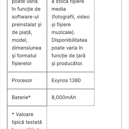
poate varia
a stoca fișiere
în funcție de
media
software-ul
(fotografii, video
preinstalat și
și fișiere
de piață,
muzicale).
model,
Disponibilitatea
dimensiunea
poate varia în
și formatul
funcție de țară
fișierelor
și producător.
Procesor
Exynos 1380
Baterie*
8,000mAh
* Valoare
tipică testată