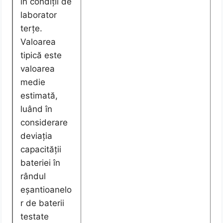
în condiții de
laborator
terțe.
Valoarea
tipică este
valoarea
medie
estimată,
luând în
considerare
deviația
capacității
bateriei în
rândul
eșantioanelo
r de baterii
testate