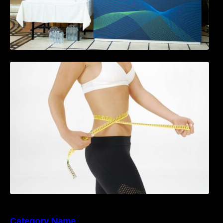
Tratamentul Wegovy® generează o scădere
în greutate de până la 22,6% la femei în
perioada menopauzei și reduce la jumătate
riscul de migrene
Category Name