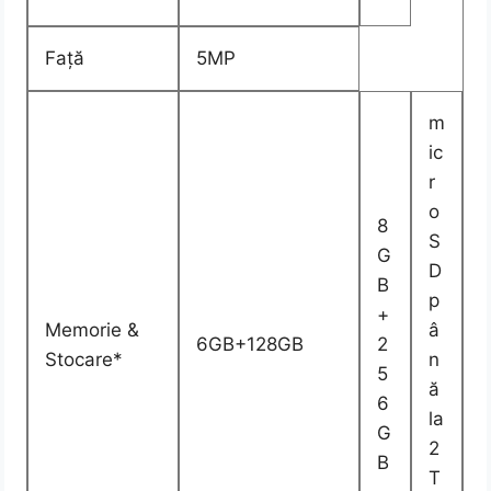
Față
5MP
m
ic
r
o
8
S
G
D
B
p
+
Memorie &
â
6GB+128GB
2
Stocare*
n
5
ă
6
la
G
2
B
T