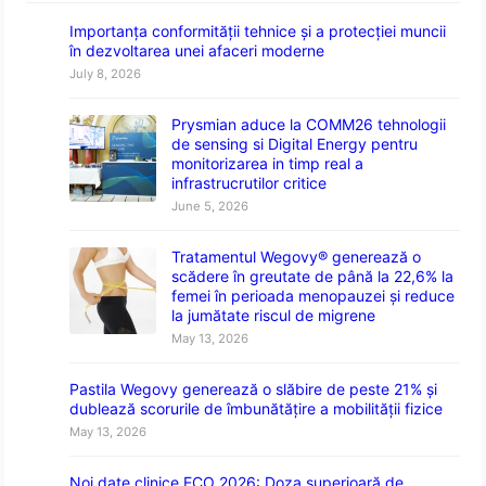
Importanța conformității tehnice și a protecției muncii
în dezvoltarea unei afaceri moderne
July 8, 2026
Prysmian aduce la COMM26 tehnologii
de sensing si Digital Energy pentru
monitorizarea in timp real a
infrastrucrutilor critice
June 5, 2026
Tratamentul Wegovy® generează o
scădere în greutate de până la 22,6% la
femei în perioada menopauzei și reduce
la jumătate riscul de migrene
May 13, 2026
Pastila Wegovy generează o slăbire de peste 21% și
dublează scorurile de îmbunătățire a mobilității fizice
May 13, 2026
Noi date clinice ECO 2026: Doza superioară de