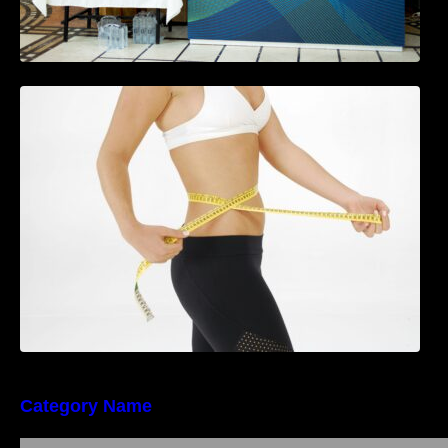
Tratamentul Wegovy® generează o scădere
în greutate de până la 22,6% la femei în
perioada menopauzei și reduce la jumătate
riscul de migrene
Category Name
Importanța conformității tehnice și a protecției